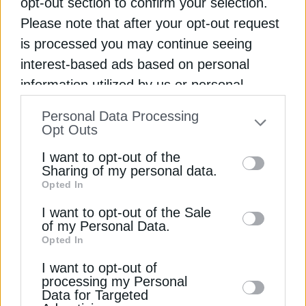
opt-out section to confirm your selection.
Προς νέα υψηλά κινείται το
Please note that after your opt-out request
πετρέλαιο καθώς παραμένει η
is processed you may continue seeing
ένταση στη Μέση Ανατολή
interest-based ads based on personal
Σε εβδομαδιαία βάση, το Brent οδεύει προς
information utilized by us or personal
άνοδο περίπου 6%, ενώ το WTI καταγράφει
Εγγραφή στο Newsletter
information disclosed to third parties prior
Personal Data Processing
κέρδη περίπου 5%
to your opt-out. You may separately opt-out
Opt Outs
of the further disclosure of your personal
Newsroom
Από
10 Ιουλίου 2026
I want to opt-out of the
information by third parties on the IAB’s list
Sharing of my personal data.
Opted In
of downstream participants. This
Αποδέσχομαι τους
Όρους χρήσης και
*
information may also be disclosed by us to
I want to opt-out of the Sale
την Πολιτική Απορρήτου
of my Personal Data.
third parties on the
IAB’s List of
Opted In
Downstream Participants
that may further
Εγγραφή
I want to opt-out of
disclose it to other third parties.
processing my Personal
Data for Targeted