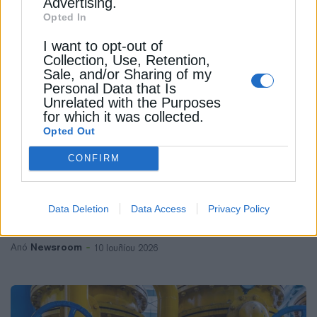
Advertising.
Opted In
I want to opt-out of
Collection, Use, Retention,
ΔΙΕΘΝΗ
Sale, and/or Sharing of my
IEA: Η ένταση ΗΠΑ- Ιράν μπορεί να
Personal Data that Is
Unrelated with the Purposes
ανατρέψει την πρόβλεψη για
for which it was collected.
πλεόνασμα πετρελαίου το 2027
Opted Out
Ο ΙΕΑ εκτιμά ότι η παγκόσμια προσφορά
CONFIRM
πετρελαίου θα αυξηθεί κατά 7,5 εκατ. βαρέλια
ημερησίως το 2027, μετά από συρρίκνωση κατά
Data Deletion
Data Access
Privacy Policy
3,7 εκατ. βαρέλια...
Newsroom
Από
10 Ιουλίου 2026