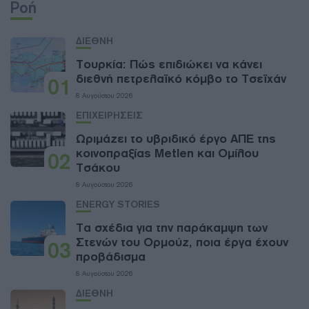
Ροή
ΔΙΕΘΝΗ
Τουρκία: Πώς επιδιώκει να κάνει
διεθνή πετρελαϊκό κόμβο το Τσεϊχάν
01
8 Αυγούστου 2026
ΕΠΙΧΕΙΡΗΣΕΙΣ
Ωριμάζει το υβριδικό έργο ΑΠΕ της
κοινοπραξίας Metlen και Ομίλου
02
Τσάκου
8 Αυγούστου 2026
ENERGY STORIES
Τα σχέδια για την παράκαμψη των
Στενών του Ορμούζ, ποια έργα έχουν
03
προβάδισμα
8 Αυγούστου 2026
ΔΙΕΘΝΗ