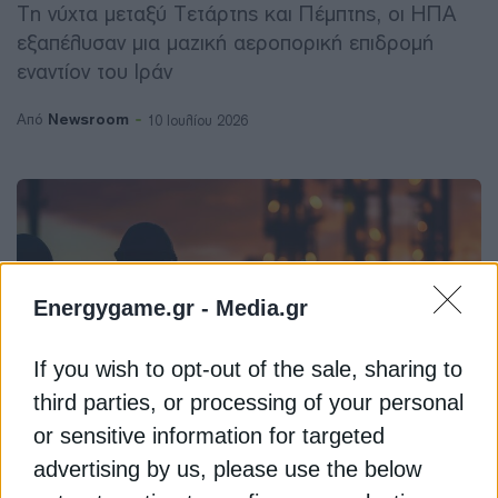
Τη νύχτα μεταξύ Τετάρτης και Πέμπτης, οι ΗΠΑ
εξαπέλυσαν μια μαζική αεροπορική επιδρομή
εναντίον του Ιράν
Newsroom
Από
10 Ιουλίου 2026
Energygame.gr -
Media.gr
If you wish to opt-out of the sale, sharing to
third parties, or processing of your personal
or sensitive information for targeted
advertising by us, please use the below
ΑΡΧΕΙΟ