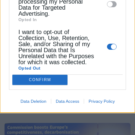
processing my Personal
Data for Targeted
Advertising.
Opted In
ΦΥΣΙΚΟ ΑΕΡΙΟ
I want to opt-out of
Collection, Use, Retention,
Κομισιόν: Σύσταση στα κράτη μέλη
Sale, and/or Sharing of my
για τριετή αναβολή εφαρμογής της
Personal Data that Is
Unrelated with the Purposes
νομοθεσίας για το μεθάνιο
for which it was collected.
Opted Out
Η Κομισιόν κάλεσε τα κράτη-μέλη να μην
επιβάλλουν κυρώσεις για 3 έτη σε εταιρείες που
CONFIRM
δεν συμμορφώνονται με τη νομοθεσία για το
μεθάνιο
Data Deletion
Data Access
Privacy Policy
Newsroom
Από
20 Ιουλίου 2026