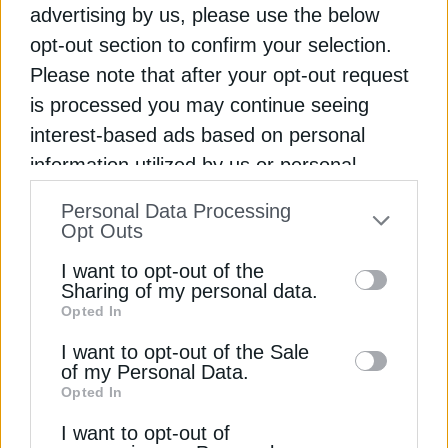
advertising by us, please use the below
Έξι νέα έργα του Horizon Europe
opt-out section to confirm your selection.
ενισχύουν την παρουσία του
Please note that after your opt-out request
ΔΕΔΔΗΕ στην ευρωπαϊκή έρευνα
is processed you may continue seeing
Ο ΔΕΔΔΗΕ θα συνεργαστεί με Διαχειριστές
interest-based ads based on personal
Δικτύου, πανεπιστήμια, ερευνητικούς οργανισμούς
information utilized by us or personal
και επιχειρήσεις από ολόκληρη την Ευρώπη
Εγγραφή στο Newsletter
information disclosed to third parties prior
Personal Data Processing
Newsroom
Από
to your opt-out. You may separately opt-out
22 Ιουλίου 2026
Opt Outs
of the further disclosure of your personal
I want to opt-out of the
information by third parties on the IAB’s list
Sharing of my personal data.
Opted In
of downstream participants. This
Αποδέσχομαι τους
Όρους χρήσης και
*
information may also be disclosed by us to
I want to opt-out of the Sale
την Πολιτική Απορρήτου
of my Personal Data.
third parties on the
IAB’s List of
Opted In
Downstream Participants
that may further
Εγγραφή
I want to opt-out of
disclose it to other third parties.