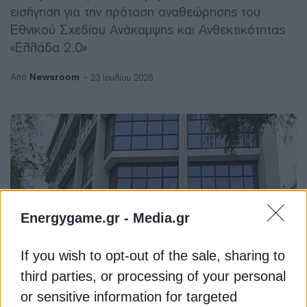
εισήγηση για την πρόταση αναθεώρησης του
Εθνικού Σχεδίου Ανάκαμψης και Ανθεκτικότητας
«Ελλάδα 2.0»
Newsroom
Από
23 Ιουλίου 2026
Energygame.gr -
Media.gr
If you wish to opt-out of the sale, sharing to
third parties, or processing of your personal
or sensitive information for targeted
ΗΛΕΚΤΡΙΣΜΟΣ