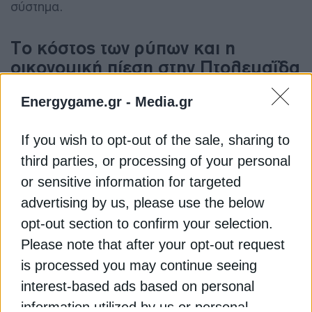
σύστημα.
Το κόστος των ρύπων και η
οικονομική πίεση στην Πτολεμαΐδα
V
Energygame.gr -
Media.gr
Το βασικό πρόβλημα του λιγνίτη δεν είναι μόνο
If you wish to opt-out of the sale, sharing to
περιβαλλοντικό. Είναι πλέον πρωτίστως
third parties, or processing of your personal
οικονομικό. Λόγω των ποιοτικών χαρακτηριστικών
του ελληνικού λιγνίτη και του χαμηλού βαθμού
or sensitive information for targeted
φόρτισης των λιγνιτικών μονάδων, οι ειδικές
advertising by us, please use the below
εκπομπές κυμαίνονται από περίπου 1,15 έως 1,6
opt-out section to confirm your selection.
τόνους CO2 ανά παραγόμενη μεγαβατώρα
Please note that after your opt-out request
ηλεκτρικής ενέργειας.
is processed you may continue seeing
interest-based ads based on personal
Με την τιμή των δικαιωμάτων εκπομπών να κινείται
information utilized by us or personal