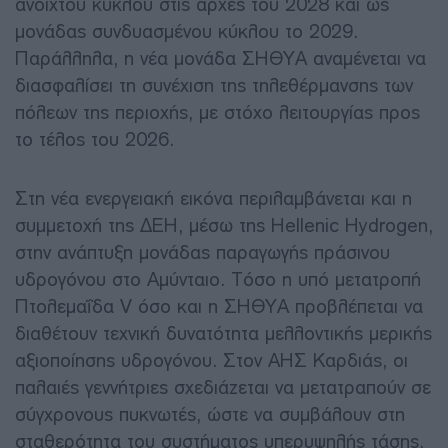
ανοιχτού κύκλου στις αρχές του 2028 και ως
μονάδας συνδυασμένου κύκλου το 2029.
Παράλληλα, η νέα μονάδα ΣΗΘΥΑ αναμένεται να
διασφαλίσει τη συνέχιση της τηλεθέρμανσης των
πόλεων της περιοχής, με στόχο λειτουργίας προς
το τέλος του 2026.
Στη νέα ενεργειακή εικόνα περιλαμβάνεται και η
συμμετοχή της ΔΕΗ, μέσω της Hellenic Hydrogen,
στην ανάπτυξη μονάδας παραγωγής πράσινου
υδρογόνου στο Αμύνταιο. Τόσο η υπό μετατροπή
Πτολεμαΐδα V όσο και η ΣΗΘΥΑ προβλέπεται να
διαθέτουν τεχνική δυνατότητα μελλοντικής μερικής
αξιοποίησης υδρογόνου. Στον ΑΗΣ Καρδιάς, οι
παλαιές γεννήτριες σχεδιάζεται να μετατραπούν σε
σύγχρονους πυκνωτές, ώστε να συμβάλουν στη
σταθερότητα του συστήματος υπερυψηλής τάσης.