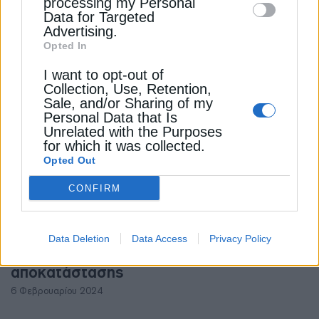
ΥΠΟΔΟΜΕΣ
processing my Personal
Data for Targeted
Hellastron: Προστατεύει τους
Advertising.
εργαζόμενους των αυτοκινητοδρόμων
Opted In
19 Ιουνίου 2024
I want to opt-out of
Collection, Use, Retention,
Sale, and/or Sharing of my
Personal Data that Is
Unrelated with the Purposes
for which it was collected.
Opted Out
CONFIRM
ΥΠΟΔΟΜΕΣ
Data Deletion
Data Access
Privacy Policy
Τατόι: Προχωρούν τα έργα
αποκατάστασης
6 Φεβρουαρίου 2024