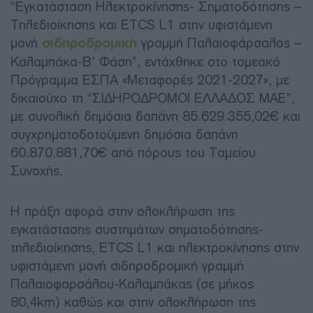
“Εγκατάσταση Ηλεκτροκίνησης- Σηματοδότησης –
Τηλεδιοίκησης και ETCS L1 στην υφιστάμενη
μονή
σιδηροδρομική
γραμμή Παλαιοφάρσαλος –
Καλαμπάκα-Β’ Φάση”, εντάχθηκε στο τομεακό
Πρόγραμμα ΕΣΠΑ «Μεταφορές 2021-2027», με
δικαιούχο τη “ΣΙΔΗΡΟΔΡΟΜΟΙ ΕΛΛΑΔΟΣ ΜΑΕ”,
με συνολική δημόσια δαπάνη 85.629.355,02€ και
συγχρηματοδοτούμενη δημόσια δαπάνη
60.870.881,70€ από πόρους του Ταμείου
Συνοχής.
Η πράξη αφορά στην ολοκλήρωση της
εγκατάστασης συστημάτων σηματοδότησης-
τηλεδιοίκησης, ETCS L1 και ηλεκτροκίνησης στην
υφιστάμενη μονή σιδηροδρομική γραμμή
Παλαιοφαρσάλου-Καλαμπάκας (σε μήκος
80,4km) καθώς και στην ολοκλήρωση της