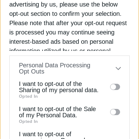
advertising by us, please use the below
opt-out section to confirm your selection.
Please note that after your opt-out request
is processed you may continue seeing
ΥΠΟΔΟΜΕΣ
interest-based ads based on personal
information utilized by us or personal
Δήμας: Περισσότερο ανθεκτικές
υποδομές σε όλα τα επίπεδα
information disclosed to third parties prior
Personal Data Processing
23 Σεπτεμβρίου 2025
to your opt-out. You may separately opt-out
Opt Outs
of the further disclosure of your personal
I want to opt-out of the
information by third parties on the IAB’s list
Sharing of my personal data.
Opted In
of downstream participants. This
information may also be disclosed by us to
I want to opt-out of the Sale
of my Personal Data.
third parties on the
IAB’s List of
Opted In
Downstream Participants
that may further
I want to opt-out of
disclose it to other third parties.