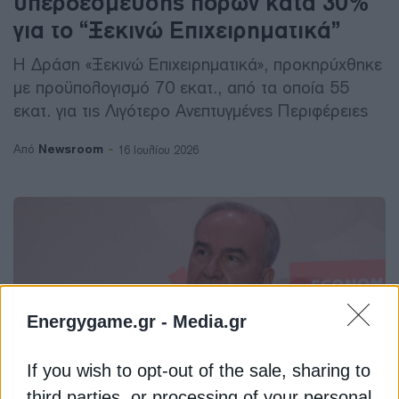
υπερδέσμευσης πόρων κατά 30%
για το “Ξεκινώ Επιχειρηματικά”
H Δράση «Ξεκινώ Επιχειρηματικά», προκηρύχθηκε
με προϋπολογισμό 70 εκατ., από τα οποία 55
εκατ. για τις Λιγότερο Ανεπτυγμένες Περιφέρειες
Newsroom
Από
16 Ιουλίου 2026
Energygame.gr -
Media.gr
If you wish to opt-out of the sale, sharing to
third parties, or processing of your personal