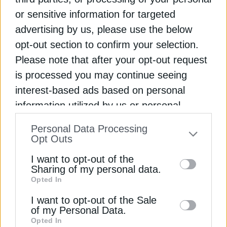
or sensitive information for targeted
ΠΟΛΙΤΙΚΗ
advertising by us, please use the below
Παπαθανάσης: 140 εκατ. για νέες
opt-out section to confirm your selection.
δράσεις επιχειρηματικότητας στις
Please note that after your opt-out request
Ηπειρωτικές Περιοχές ΔΑΜ
is processed you may continue seeing
interest-based ads based on personal
Δράσεις συνολικής δημόσιας δαπάνης 140 εκατ.
ευρώ προκηρύσσονται με απόφαση του
information utilized by us or personal
Αναπληρωτή Υπουργού Οικονομικών Νίκου
Εγγραφή στο Newsletter
information disclosed to third parties prior
Personal Data Processing
Παπαθανάση
to your opt-out. You may separately opt-out
Opt Outs
of the further disclosure of your personal
Newsroom
Από
6 Ιουλίου 2026
I want to opt-out of the
information by third parties on the IAB’s list
Sharing of my personal data.
Opted In
of downstream participants. This
Αποδέσχομαι τους
Όρους χρήσης και
*
information may also be disclosed by us to
I want to opt-out of the Sale
την Πολιτική Απορρήτου
of my Personal Data.
third parties on the
IAB’s List of
Opted In