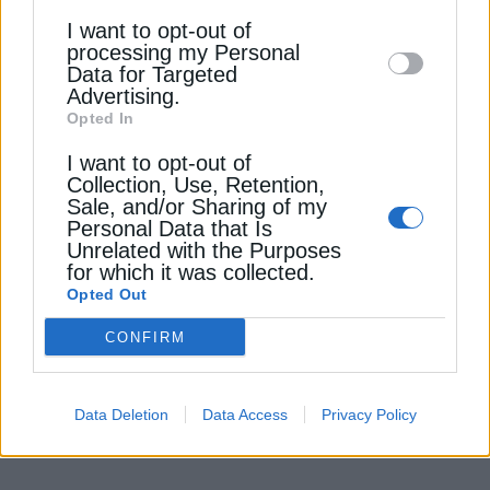
Downstream Participants
that may further
Εγγραφή
I want to opt-out of
disclose it to other third parties.
processing my Personal
Data for Targeted
Advertising.
Opted In
I want to opt-out of
Collection, Use, Retention,
ΠΟΛΙΤΙΚΗ
Sale, and/or Sharing of my
Παπαθανάσης: Έρχονται νέες
Personal Data that Is
Unrelated with the Purposes
δράσεις ενίσχυσης μικρομεσαίων
for which it was collected.
και μεγάλων επιχειρήσεων
Opted Out
CONFIRM
Τα χρήματα του ΕΣΠΑ δεν μένουν στα χαρτιά.
Φτάνουν στις επιχειρήσεις, σε κάθε γωνιά της
χώρας, τονίζει ο Νίκος Παπαθανάσης
Data Deletion
Data Access
Privacy Policy
Newsroom
Από
26 Ιουνίου 2026