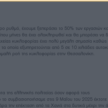
γορο ρυθμό, έχουμε ξεπεράσει το 50% των εργασιών κα
ίπου μήνες θα έχει ολοκληρωθεί και θα μπορέσει να 
χείας κυκλοφορίας έχει πολύ μεγάλη σημασία καθώς
 τα οποία εξυπηρετούνται από 5 σε 10 χιλιάδες αυτοκί
 ομαλή ροή της κυκλοφορίας στην Θεσσαλονίκη.
τα της ελληνικής πολιτείας όσον αφορά τους
 το συμβασιοποιήσαμε στις 9 Μαΐου του 2025 έκτοτε
ρα την επέκταση από τα Χανιά στα δυτικά μέχρι την 