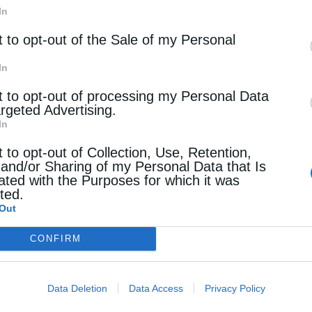
μαριά
In
t to opt-out of the Sale of my Personal
In
ά, οι πέντε επιπλέον σταθμοί, θα γίνουνε μέσα στο κ
ρό στη Θεσσαλονίκη έχουμε καταφέρει και έχουμε μει
t to opt-out of processing my Personal Data
argeted Advertising.
ο κέντρο της πόλης λύνοντας σημαντικά την κυκλοφορι
In
ί όχι μόνο η λειτουργία του μετρό αλλά και τα πολύ
ρα από την Τοπική Αυτοδιοίκηση και όλα αυτά συνολι
t to opt-out of Collection, Use, Retention,
 and/or Sharing of my Personal Data that Is
 οχημάτων στο κέντρο της πόλης.
ated with the Purposes for which it was
cted.
 Μετρό προς την Καλαμαριά υπολογίζουμε να έχουμε 
Out
σίως άρα η αύξηση της μείωσης των οχημάτων που θ
CONFIRM
όμα μεγαλύτερη. Εκτός από το μετρό πολύ σημαντική π
ν λεωφορείων τόσο στην Αθήνα όσο και στην Θεσσαλο
ικής τεχνολογίας, πλήρως προσβάσιμα για όλους τους 
Data Deletion
Data Access
Privacy Policy