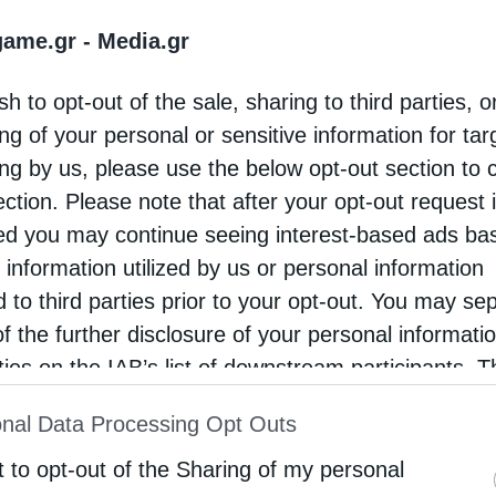
εται και την Εθνικό Οδό. Εδώ κάνουμε μια σημειακή π
game.gr -
Media.gr
ς λωρίδες τα αυτοκίνητα είτε έρχονται από το Ελ.Βεν
sh to opt-out of the sale, sharing to third parties, o
ng of your personal or sensitive information for ta
ing by us, please use the below opt-out section to 
ection. Please note that after your opt-out request 
d you may continue seeing interest-based ads ba
 τη διαδρομή του φτιάχνοντας το σύνολο της σήραγγ
 information utilized by us or personal information
γγελισμού. Ο δεύτερος μετροπόντικάς έχει ξεκινήσει 
d to third parties prior to your opt-out. You may se
καλώς εχόντων των πραγμάτων μέχρι το τέλος του έτο
of the further disclosure of your personal informati
ή του άρα και το μετρό προχωράει. Ένα πάρα πολύ ση
rties on the IAB’s list of downstream participants. T
α πολύ στην εξομάλυνση του κυκλοφοριακού. Το έργ
ion may also be disclosed by us to third parties on
ωνισμός ίσως να ήταν υπερβολικά φιλόδοξο το χρονοδι
nal Data Processing Opt Outs
st of Downstream Participants
that may further discl
ι πλέον με ικανοποιητικούς ρυθμούς.
rd parties.
t to opt-out of the Sharing of my personal