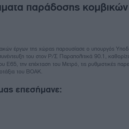
μματα παράδοσης κομβικών
ιακών έργων της χώρας παρουσίασε ο υπουργός Υποδ
υνέντευξη του στον Ρ/Σ Παραπολιτικά 90.1, καθορίζο
υ Ε65, την επέκταση του Μετρό, τις ρυθμιστικές παρ
γοτάξια του ΒΟΑΚ.
μας επεσήμανε: