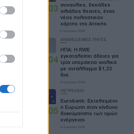
θετεί
συναυλίες, δεκάδες
03
ας,
χιλιάδες θεατές, ένας
ην
νέος πολιτιστικός
χάρτης της Αττικής
ουθεί να
6 Αυγούστου 2026
ΑΝΑΝΕΩΣΙΜΕΣ ΠΗΓΕΣ
ΗΠΑ: Η RWE
εγκαταλείπει άδειες για
ά
04
τρία υπεράκτια αιολικά
ι
με αντάλλαγμα $1,22
δισ.
ιχτό σε
6 Αυγούστου 2026
ΠΕΤΡΕΛΑΙΟ
Eurobank: Εκτεθειμένη
 βλέμμα
η Ευρώπη στον κίνδυνο
05
osoft
διακύμανσης των τιμών
ενέργειας
ής
6 Αυγούστου 2026
ς των