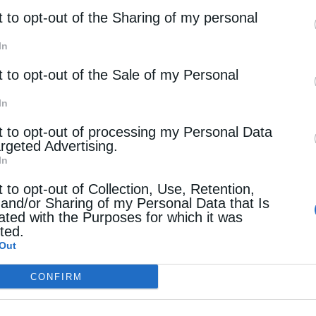
αλούμενες το αυξημένο κόστος. Το νέο προσχέδιο υιο
rd parties.
t to opt-out of the Sharing of my personal
 πλέον και τη χρήση πιστοποιητικών πυρηνικής ενέργει
λή εξάρτηση από την πυρηνική ισχύ, όπως η Γαλλία. Στ
In
ειτουργεί τη νύχτα στο γερμανικό δίκτυο, όπου εξακολ
«μηδενίζει» τις εκπομπές του μέσω πιστοποιητικών που
t to opt-out of the Sale of my Personal
παράδειγμα στην Ισπανία κατά τη διάρκεια της ημέρας.
In
t to opt-out of processing my Personal Data
ά ενέργειας προειδοποιούν ότι τέτοιου είδους λογιστικ
argeted Advertising.
, αλλά απλώς τις μεταφέρουν λογιστικά. Η Κομισιόν κα
In
ξετάσουν την πρόταση σε συνάντηση την Πέμπτη, με
, ότι το κείμενο δεν είναι οριστικό και παραμένει ανο
t to opt-out of Collection, Use, Retention,
 and/or Sharing of my Personal Data that Is
ated with the Purposes for which it was
cted.
Out
οποία οι μεγάλες τεχνολογικές εταιρείες στρέφουν το
ζήτηση ηλεκτρικής ενέργειας. Amazon, Meta και Micr
CONFIRM
εξισορροπούν» τις εκπομπές τους μέσω αγορών καθαρ
άλωση ορυκτών καυσίμων αυξάνεται λόγω της ανάπτυξη