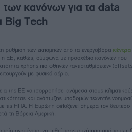
 των κανόνων για τα data
ι Big Tech
 τη ρύθμιση των εκπομπών από τα ενεργοβόρα
κέντρα
ται η ΕΕ, καθώς, σύμφωνα με προσχέδια κανόνων που
νατότητα χρήσης πιο φθηνών «αντισταθμίσεων» (offsets
ιτουργούν με φυσικό αέριο.
εια της ΕΕ να ισορροπήσει ανάμεσα στους κλιματικού
ιστικότητας και ανάπτυξης υποδομών τεχνητής νοημοσύ
 με τις ΗΠΑ. Η Ευρώπη φιλοξενεί σήμερα τον δεύτερο
τά τη Βόρεια Αμερική.
οποίο αναμένεται να τεθεί προς συζήτηση από τους ει