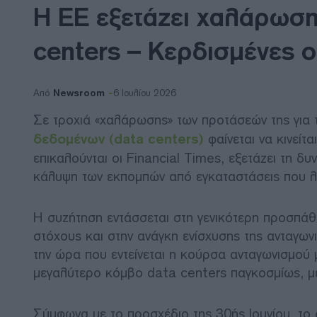
Η ΕΕ εξετάζει χαλάρωση
centers – Κερδισμένες ο
Newsroom
Από
6 Ιουλίου 2026
Σε τροχιά «χαλάρωσης» των προτάσεών της για
δεδομένων (data centers)
φαίνεται να κινεί
επικαλούνται οι Financial Times, εξετάζει τη δυ
κάλυψη των εκπομπών από εγκαταστάσεις που λε
Η συζήτηση εντάσσεται στη γενικότερη προσπάθ
στόχους και στην ανάγκη ενίσχυσης της ανταγων
την ώρα που εντείνεται η κούρσα ανταγωνισμού
μεγαλύτερο κόμβο data centers παγκοσμίως, με
Σύμφωνα με το προσχέδιο της 30ής Ιουνίου, το 