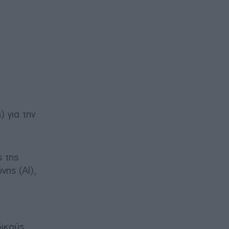
) για την
ς της
νης (AI),
δικούς