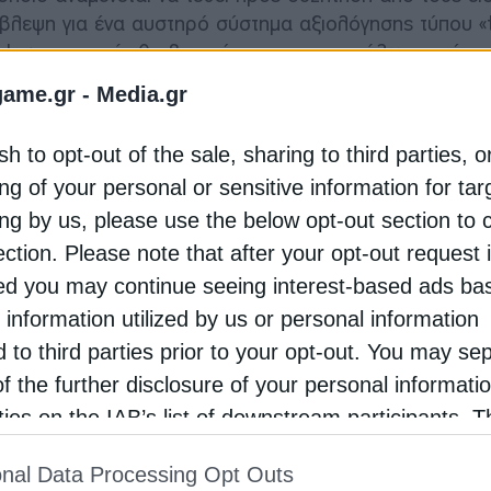
βλεψη για ένα αυστηρό σύστημα αξιολόγησης τύπου «t
enters, το οποίο θα βασιζόταν στην κατανάλωση ενέργε
νιαίο και δεσμευτικό σύστημα κατάταξης που θα αποτ
game.gr -
Media.gr
 εγκατάστασης, κάτι που θα καθιστούσε άμεσα συγκρ
 προσχέδιο προβλέπει πιο ευέλικτο πλαίσιο για την
sh to opt-out of the sale, sharing to third parties, o
ρείες να χρησιμοποιούν ευρύτερα εργαλεία, όπως ενεργ
ng of your personal or sensitive information for ta
κικό τους αποτύπωμα, ακόμη και όταν η κατανάλωση εν
ing by us, please use the below opt-out section to 
ection. Please note that after your opt-out request 
ς κανόνας της ΕΕ για τα data ce
d you may continue seeing interest-based ads ba
 information utilized by us or personal information
ταν ότι οι εκπομπές από ορυκτά καύσιμα θα μπορούσ
d to third parties prior to your opt-out. You may se
ποιητικά καθαρής ενέργειας από έργα της τελευταίας
of the further disclosure of your personal informati
χρονικά και γεωγραφικά στην κατανάλωση των data ce
rties on the IAB’s list of downstream participants. T
νώσεις του κλάδου, μεταξύ των οποίων η Amazon Web S
ion may also be disclosed by us to third parties on
ation, αντέδρασαν και άσκησαν πιέσεις στις Βρυξέλλ
nal Data Processing Opt Outs
st of Downstream Participants
that may further discl