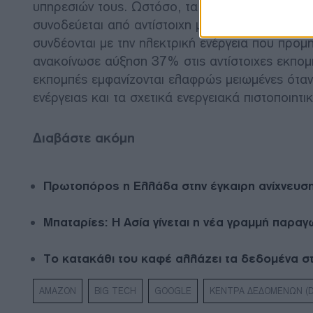
υπηρεσιών τους. Ωστόσο, τα πιο πρόσφατα στοιχ
συνοδεύεται από αντίστοιχη μείωση των εκπομ
συνδέονται με την ηλεκτρική ενέργεια που προμ
ανακοίνωσε αύξηση 37% στις αντίστοιχες εκπομπ
εκπομπές εμφανίζονται ελαφρώς μειωμένες όταν
ενέργειας και τα σχετικά ενεργειακά πιστοποιητικ
Διαβάστε ακόμη
Πρωτοπόρος η Ελλάδα στην έγκαιρη ανίχνευσ
Μπαταρίες: Η Ασία γίνεται η νέα γραμμή παραγω
To κατακάθι του καφέ αλλάζει τα δεδομένα σ
AMAZON
BIG TECH
GOOGLE
ΚΕΝΤΡΑ ΔΕΔΟΜΕΝΩΝ (D