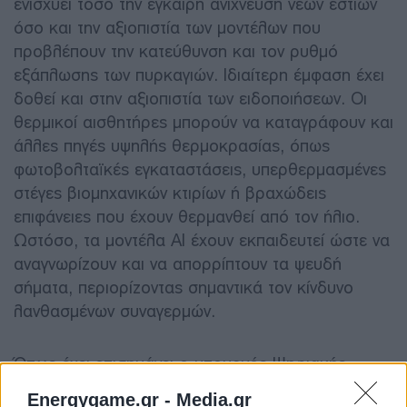
ενισχύει τόσο την έγκαιρη ανίχνευση νέων εστιών
όσο και την αξιοπιστία των μοντέλων που
προβλέπουν την κατεύθυνση και τον ρυθμό
εξάπλωσης των πυρκαγιών. Ιδιαίτερη έμφαση έχει
δοθεί και στην αξιοπιστία των ειδοποιήσεων. Οι
θερμικοί αισθητήρες μπορούν να καταγράφουν και
άλλες πηγές υψηλής θερμοκρασίας, όπως
φωτοβολταϊκές εγκαταστάσεις, υπερθερμασμένες
στέγες βιομηχανικών κτιρίων ή βραχώδεις
επιφάνειες που έχουν θερμανθεί από τον ήλιο.
Ωστόσο, τα μοντέλα AI έχουν εκπαιδευτεί ώστε να
αναγνωρίζουν και να απορρίπτουν τα ψευδή
σήματα, περιορίζοντας σημαντικά τον κίνδυνο
λανθασμένων συναγερμών.
Όπως έχει επισημάνει ο υπουργός Ψηφιακής
Διακυβέρνησης, Δημήτρης Παπαστεργίου,
Energygame.gr -
Media.gr