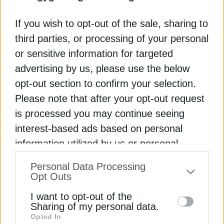
σύμφωνα με το euronews, η νέα τεχνολογία
αποκτά ιδιαίτερη αξία κατά τη διάρκεια της
If you wish to opt-out of the sale, sharing to
αντιπυρικής περιόδου, καθώς μπορεί να εντοπίζει
third parties, or processing of your personal
πυρκαγιές σε απομακρυσμένες δασικές ή
προστατευόμενες περιοχές πολύ νωρίτερα από
or sensitive information for targeted
ό,τι θα ήταν δυνατό μέσω συμβατικών μέσων
advertising by us, please use the below
επιτήρησης. Σε αντίθεση με τις φωτιές που
opt-out section to confirm your selection.
εκδηλώνονται σε κατοικημένες περιοχές και
Please note that after your opt-out request
γίνονται άμεσα αντιληπτές από τους πολίτες, οι
is processed you may continue seeing
πυρκαγιές σε δυσπρόσιτες εκτάσεις μπορούν
interest-based ads based on personal
πλέον να εντοπίζονται σχεδόν αμέσως μέσω των
information utilized by us or personal
θερμικών καμερών των δορυφόρων. Το συνολικό
κόστος του προγράμματος ανέρχεται στα 200
information disclosed to third parties prior
Personal Data Processing
εκατ. ευρώ και καλύπτεται από ευρωπαϊκή
to your opt-out. You may separately opt-out
Opt Outs
χρηματοδότηση. Η ολοκλήρωση του έργου
of the further disclosure of your personal
αναμένεται έως το τέλος του έτους,
I want to opt-out of the
information by third parties on the IAB’s list
Sharing of my personal data.
σηματοδοτώντας ένα σημαντικό βήμα για την
Opted In
of downstream participants. This
ενίσχυση της πολιτικής προστασίας και την