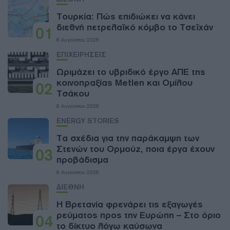
Τουρκία: Πώς επιδιώκει να κάνει
διεθνή πετρελαϊκό κόμβο το Τσεϊχάν
01
8 Αυγούστου 2026
ΕΠΙΧΕΙΡΗΣΕΙΣ
Ωριμάζει το υβριδικό έργο ΑΠΕ της
κοινοπραξίας Metlen και Ομίλου
02
Τσάκου
8 Αυγούστου 2026
ENERGY STORIES
Τα σχέδια για την παράκαμψη των
Στενών του Ορμούζ, ποια έργα έχουν
03
προβάδισμα
8 Αυγούστου 2026
ΔΙΕΘΝΗ
Η Βρετανία φρενάρει τις εξαγωγές
ρεύματος προς την Ευρώπη – Στο όριο
04
το δίκτυο λόγω καύσωνα