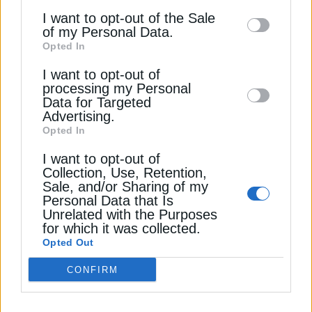
information may also be disclosed by us to
αξιοποίηση της τεχνολογίας στην αντιμετώπιση των
I want to opt-out of the Sale
of my Personal Data.
επιπτώσεων της κλιματικής αλλαγής.
third parties on the
IAB’s List of
Opted In
Downstream Participants
that may further
Διαβάστε ακόμη
I want to opt-out of
disclose it to other third parties.
processing my Personal
Data for Targeted
Advertising.
Πολύ υψηλός κίνδυνος πυρκαγιάς για μεγάλο
Opted In
μέρος της χώρας το Σάββατο
I want to opt-out of
Collection, Use, Retention,
Τουρνάς: Το 85% των πυρκαγιών οφείλεται σε
Sale, and/or Sharing of my
αμέλεια
Personal Data that Is
Unrelated with the Purposes
for which it was collected.
Πυρκαγιά σε εγκατάσταση αποθήκευσης καυσίμων
Opted Out
στη Ρωσία
CONFIRM
ΔΑΣΗ
ΠΥΡΚΑΓΙΕΣ
ΤΕΧΝΗΤΗ ΝΟΗΜΟΣΥΝΗ (AI)