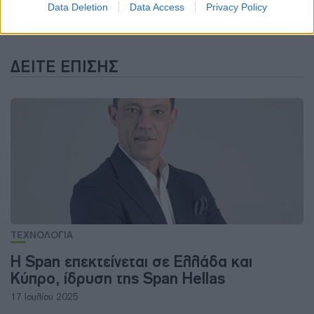
Data Deletion
Data Access
Privacy Policy
ΔΕΊΤΕ ΕΠΊΣΗΣ
ΤΕΧΝΟΛΟΓΙΑ
H Span επεκτείνεται σε Ελλάδα και
Κύπρο, ίδρυση της Span Hellas
17 Ιουλίου 2025