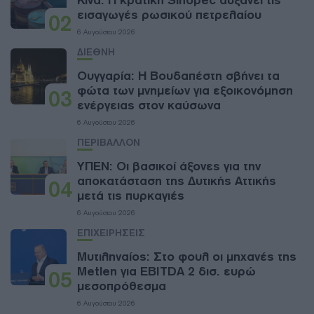
Κίνα: Η κρατική Sinopec αυξάνει τις
εισαγωγές ρωσικού πετρελαίου
02
6 Αυγούστου 2026
ΔΙΕΘΝΗ
Ουγγαρία: Η Βουδαπέστη σβήνει τα
φώτα των μνημείων για εξοικονόμηση
03
ενέργειας στον καύσωνα
6 Αυγούστου 2026
ΠΕΡΙΒΑΛΛΟΝ
ΥΠΕΝ: Oι βασικοί άξονες για την
αποκατάσταση της Δυτικής Αττικής
04
μετά τις πυρκαγιές
6 Αυγούστου 2026
ΕΠΙΧΕΙΡΗΣΕΙΣ
Μυτιληναίος: Στο φουλ οι μηχανές της
Metlen για EBITDA 2 δισ. ευρώ
05
μεσοπρόθεσμα
6 Αυγούστου 2026