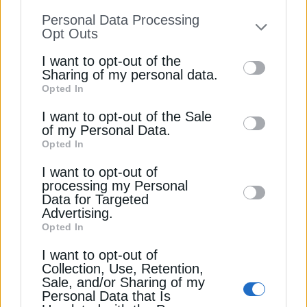
information disclosed to third parties prior
Personal Data Processing
to your opt-out. You may separately opt-out
Opt Outs
Το τίμημα της εξάρτησης από
of the further disclosure of your personal
την Ασία
I want to opt-out of the
information by third parties on the IAB’s list
Sharing of my personal data.
Opted In
of downstream participants. This
Η αυξανόμενη εξάρτηση από την ασιατική
information may also be disclosed by us to
I want to opt-out of the Sale
παραγωγική βάση, πάντως, εντείνει και τους
of my Personal Data.
third parties on the
IAB’s List of
προβληματισμούς για την τεχνολογική αυτονομία
Opted In
Downstream Participants
that may further
της Ευρώπης και των Ηνωμένων Πολιτειών.
I want to opt-out of
disclose it to other third parties.
Αναλυτές επισημαίνουν ότι η συνεργασία με
processing my Personal
κινεζικούς κατασκευαστές ενέχει κινδύνους που
Data for Targeted
σχετίζονται τόσο με τη διαρροή πνευματικής
Advertising.
ιδιοκτησίας όσο και με την περαιτέρω εξάρτηση
Opted In
από τις εφοδιαστικές αλυσίδες της Κίνας.
I want to opt-out of
Collection, Use, Retention,
Sale, and/or Sharing of my
Ο Max Reid, επικεφαλής του τομέα μπαταριών στη
Personal Data that Is
συμβουλευτική CRU, ανέφερε ότι η ασιατική