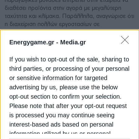
διαθέσει προϊόντα στην αγορά με μεγαλύτερη
ταχύτητα και κλίμακα. Παράλληλα, αναγνώρισε ότι
η διαχείριση πολλών εργοστασίων σε
διαφορετικές χώρες αποτελεί σημαντική
οργανωτική και εφοδιαστική πρόκληση.
Energygame.gr -
Media.gr
Όπως εξήγησε, η συνεργασία με πολλούς
If you wish to opt-out of the sale, sharing to
παραγωγικούς εταίρους μπορεί να εξελιχθεί σε
third parties, or processing of your personal
«λογιστικό εφιάλτη», όμως παραμένει αναγκαία,
or sensitive information for targeted
καθώς καμία μεμονωμένη εταιρεία δεν διαθέτει
advertising by us, please use the below
πλήρη γνώση και τεχνογνωσία σε όλα τα στάδια
opt-out section to confirm your selection.
της αλυσίδας παραγωγής μιας μπαταρίας. Από τα
Please note that after your opt-out request
υλικά και τα ηλεκτρόδια έως τη συναρμολόγηση
και τον τελικό ποιοτικό έλεγχο, η παραγωγή
is processed you may continue seeing
απαιτεί εξειδικευμένες δυνατότητες που
interest-based ads based on personal
βρίσκονται κατανεμημένες σε διαφορετικές
information utilized by us or personal
επιχειρήσεις και γεωγραφικές περιοχές.