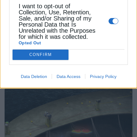
I want to opt-out of
Shell: Ξεκινά την παραγωγή από το
Collection, Use, Retention,
Sale, and/or Sharing of my
κοίτασμα Victory στη Βόρεια
Personal Data that Is
Θάλασσα
Unrelated with the Purposes
for which it was collected.
Η Shell ξεκίνησε την παραγωγή από το κοίτασμα
Opted Out
αερίου στη Βόρεια Θάλασσα, το οποίο μπορεί να
CONFIRM
θερμάνει σχεδόν 900.000 νοικοκυριά ετησίως
Newsroom
Από
30 Σεπτεμβρίου 2025
Data Deletion
Data Access
Privacy Policy