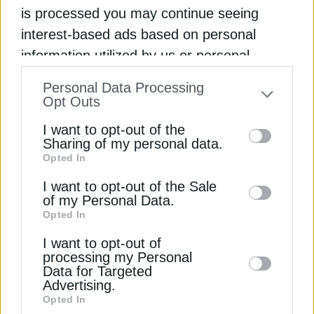
Η TotalEnergies εισέρχεται στη Wall Street και
is processed you may continue seeing
συγχωνεύεται με Neo Next, με σκοπό να
interest-based ads based on personal
ενισχύσει τη χρηματιστηριακή εικόνα και την
information utilized by us or personal
παραγωγή της
Εγγραφή στο Newsletter
information disclosed to third parties prior
Personal Data Processing
Newsroom
Από
10 Δεκεμβρίου 2025
to your opt-out. You may separately opt-out
Opt Outs
of the further disclosure of your personal
I want to opt-out of the
information by third parties on the IAB’s list
Sharing of my personal data.
Opted In
of downstream participants. This
Αποδέσχομαι τους
Όρους χρήσης και
*
information may also be disclosed by us to
I want to opt-out of the Sale
την Πολιτική Απορρήτου
of my Personal Data.
third parties on the
IAB’s List of
Opted In
Downstream Participants
that may further
Εγγραφή
I want to opt-out of
disclose it to other third parties.
processing my Personal
Data for Targeted
Advertising.
Opted In
ΦΥΣΙΚΟ ΑΕΡΙΟ