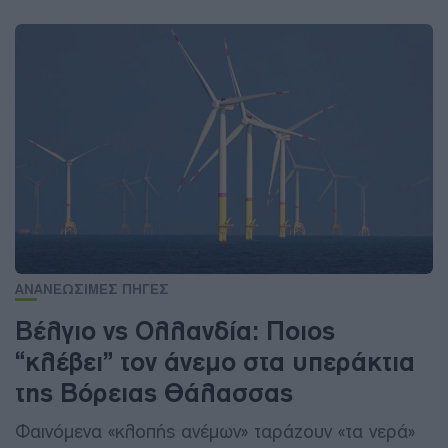
ΑΝΑΝΕΩΣΙΜΕΣ ΠΗΓΕΣ
Βέλγιο vs Ολλανδία: Ποιος
“κλέβει” τον άνεμο στα υπεράκτια
της Βόρειας Θάλασσας
Φαινόμενα «κλοπής ανέμων» ταράζουν «τα νερά»