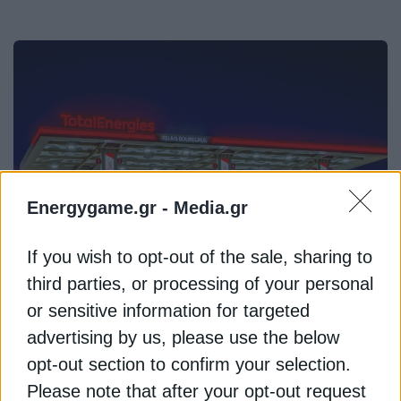
Energygame.gr -
Media.gr
If you wish to opt-out of the sale, sharing to
ΔΙΕΘΝΗ
third parties, or processing of your personal
or sensitive information for targeted
ΤotalEnergies: Ανοίγει νέο
advertising by us, please use the below
κεφάλαιο με την είσοδό της στη
opt-out section to confirm your selection.
Wall Street
Please note that after your opt-out request