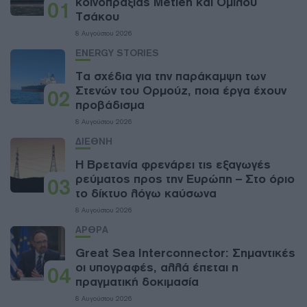
κοινοπραξίας Metlen και Ομίλου
01
Τσάκου
8 Αυγούστου 2026
ENERGY STORIES
Τα σχέδια για την παράκαμψη των
Στενών του Ορμούζ, ποια έργα έχουν
02
προβάδισμα
8 Αυγούστου 2026
ΔΙΕΘΝΗ
Η Βρετανία φρενάρει τις εξαγωγές
ρεύματος προς την Ευρώπη – Στο όριο
03
το δίκτυο λόγω καύσωνα
8 Αυγούστου 2026
ΑΡΘΡΑ
Great Sea Interconnector: Σημαντικές
οι υπογραφές, αλλά έπεται η
04
πραγματική δοκιμασία
8 Αυγούστου 2026