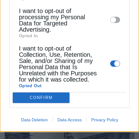
Downstream Participants
that may further
I want to opt-out of
disclose it to other third parties.
processing my Personal
Data for Targeted
Advertising.
Opted In
I want to opt-out of
Collection, Use, Retention,
ΔΙΕΘΝΗ
Sale, and/or Sharing of my
Personal Data that Is
Ισπανία: “Στο απόγειό της” η πυρκαγιά
Unrelated with the Purposes
στην περιφέρεια της Μαδρίτης
for which it was collected.
Opted Out
24 Ιουλίου 2026
CONFIRM
Data Deletion
Data Access
Privacy Policy