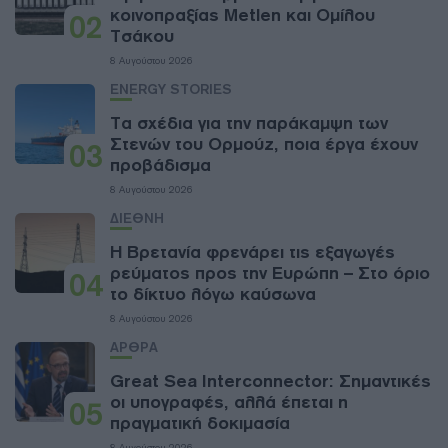
κοινοπραξίας Metlen και Ομίλου
02
Τσάκου
8 Αυγούστου 2026
ENERGY STORIES
Τα σχέδια για την παράκαμψη των
Στενών του Ορμούζ, ποια έργα έχουν
03
προβάδισμα
8 Αυγούστου 2026
ΔΙΕΘΝΗ
Η Βρετανία φρενάρει τις εξαγωγές
ρεύματος προς την Ευρώπη – Στο όριο
04
το δίκτυο λόγω καύσωνα
8 Αυγούστου 2026
ΑΡΘΡΑ
Great Sea Interconnector: Σημαντικές
οι υπογραφές, αλλά έπεται η
05
πραγματική δοκιμασία
8 Αυγούστου 2026