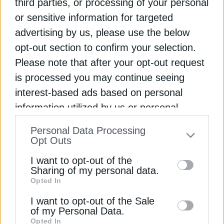
third parties, or processing of your personal
διαβεβαιώνει η Κύπρος
or sensitive information for targeted
advertising by us, please use the below
Λευκωσία: Κυρώθηκε ομόφωνα από τη Βουλή η
συμφωνία οριοθέτησης ΑΟΖ Κύπρου–Λιβάνου
opt-out section to confirm your selection.
Please note that after your opt-out request
GSI: Τo μήνυμα Γιόργκενσεν, τα ερωτηματικά και
is processed you may continue seeing
το νέο ραντεβού στις Βρυξέλλες
interest-based ads based on personal
information utilized by us or personal
GSI (GREAT SEA INTERCONNECTOR)
information disclosed to third parties prior
Personal Data Processing
ΓΙΩΡΓΟΣ ΠΑΠΑΝΑΣΤΑΣΙΟΥ
ΚΥΠΡΟΣ
ΜΑΚΗΣ ΚΕΡΑΥΝΟΣ
to your opt-out. You may separately opt-out
Opt Outs
of the further disclosure of your personal
I want to opt-out of the
information by third parties on the IAB’s list
Sharing of my personal data.
Opted In
of downstream participants. This
information may also be disclosed by us to
ΔΕΊΤΕ ΕΠΊΣΗΣ
I want to opt-out of the Sale
of my Personal Data.
third parties on the
IAB’s List of
Opted In