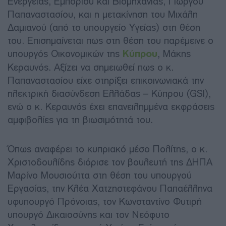
Ενέργειας, Εμπορίου και Βιομηχανίας, Γιώργου
Παπαναστασίου, και η μετακίνηση του Μιχάλη
Δαμιανού (από το υπουργείο Υγείας) στη θέση
του. Επισημαίνεται πως στη θέση του παρέμεινε ο
υπουργός Οικονομικών της
Κύπρου
, Μάκης
Κεραυνός. Αξίζει να σημειωθεί πως ο κ.
Παπαναστασίου είχε στηρίξει επικοινωνιακά την
ηλεκτρική διασύνδεση Ελλάδας – Κύπρου (GSI),
ενώ ο κ. Κεραυνός έχει επανειλημμένα εκφράσεις
αμφιβολίες για τη βιωσιμότητά του.
Όπως αναφέρει το κυπριακό μέσο Πολίτης, ο κ.
Χριστοδουλίδης διόρισε τον βουλευτή της ΔΗΠΑ
Μαρίνο Μουσιούττα στη θέση του υπουργού
Εργασίας, την Κλέα Χατζηστεφάνου Παπαέλληνα
υφυπουργό Πρόνοιας, τον Κωνσταντίνο Φυτιρή
υπουργό Δικαιοσύνης και τον Νεόφυτο