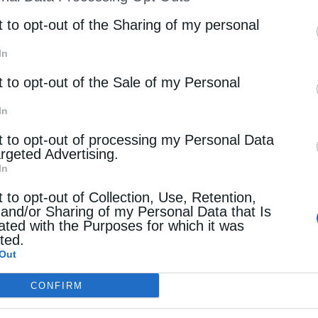
st of Downstream Participants
that may further discl
rd parties.
t to opt-out of the Sharing of my personal
ν Μάιο έφτασαν στο χαμηλότερο επίπεδο των τελευτ
In
t to opt-out of the Sale of my Personal
In
ίου από την Κίνα μειώθηκαν σε 1,10 εκατομμύρια βαρέ
t to opt-out of processing my Personal Data
ιο του 2025, ενώ οι εισαγωγές ρωσικού αργού πετρελ
argeted Advertising.
α, το χαμηλότερο επίπεδο από τον Αύγουστο, σύμφων
In
νικού πετρελαίου έρχεται παρά την κατάρρευση των εξ
ό.
t to opt-out of Collection, Use, Retention,
 and/or Sharing of my Personal Data that Is
ated with the Purposes for which it was
ο έφτασαν στο χαμηλότερο επίπεδο των τελευταίων έξι
cted.
Out
το ένα πέμπτο του μέσου όρου του 2025 που ήταν 1,6
ιχεία της Kpler.
CONFIRM
ού πετρελαίου του Ιράν ανήλθαν σε 118.300 βαρέλια 