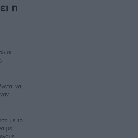
ει η
νώ οι
ς
νεται να
έναν
έση με το
να με
μενους