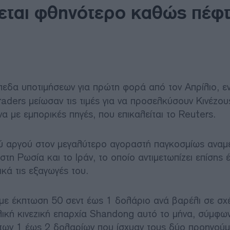
νεται φθηνότερο καθώς πέφτ
πεδα υποτιμήσεων για πρώτη φορά από τον Απρίλιο, ε
aders μείωσαν τις τιμές για να προσελκύσουν Κινέζου
 με εμπορικές πηγές, που επικαλείται το Reuters.
ού αργού στον μεγαλύτερο αγοραστή παγκοσμίως αναμέ
τη Ρωσία και το Ιράν, το οποίο αντιμετωπίζει επίσης 
κά τις εξαγωγές του.
με έκπτωση 50 σεντ έως 1 δολάριο ανά βαρέλι σε σχ
ική κινεζική επαρχία Shandong αυτό το μήνα, σύμφω
μ των 1 έως 2 δολαρίων που ίσχυαν τους δύο προηγού