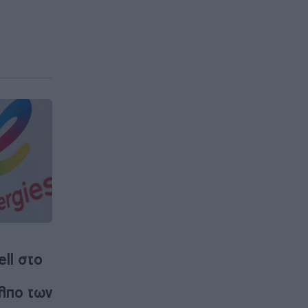
ell στο
λπο των