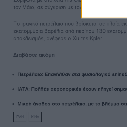
τον Μάιο, σε σύγκριση με τον μέσο όρο του 20
Το ιρανικό πετρέλαιο που βρίσκεται σε πλοία ε
εκατομμύρια βαρέλια από περίπου 130 εκατομμύ
αποκλεισμός, ανέφερε ο Xu της Kpler.
Διαβάστε ακόμη
Πετρέλαιο: Επανήλθαν στα φυσιολογικά επίπε
IATA: Πολλές αεροπορικές έχουν πληγεί σημαντ
Μικρή άνοδος στο πετρέλαιο, με το βλέμμα σ
ΙΡΑΝ
ΚΙΝΑ