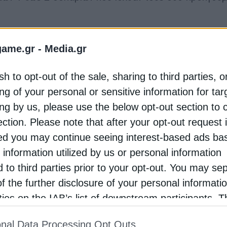
γνωστά και ως «teapots», τα οποία αποτελούν τους κ
game.gr -
Media.gr
κυρώσεις.
sh to opt-out of the sale, sharing to third parties, o
ούς τύπου πετρελαίου για τους ανεξάρτητα διυλιστήρ
ng of your personal or sensitive information for ta
λαρίων ανά βαρέλι σε σχέση με το ICE Brent για παρ
ing by us, please use the below opt-out section to 
να, σύμφωνα με δύο από αυτούς.
ection. Please note that after your opt-out request 
κόμη και αν η προσφορά είναι περιορισμένη, επειδή οι
d you may continue seeing interest-based ads ba
pots», τα οποία υφίστανται μεγάλες απώλειες», δήλωσ
 information utilized by us or personal information
Kpler. «Επίσης, οι μονάδες διύλισης μειώνουν τους 
d to third parties prior to your opt-out. You may se
of the further disclosure of your personal informati
rties on the IAB’s list of downstream participants. T
ν υψηλών τιμών του πετρελαίου και της χαμηλής ζήτησ
ion may also be disclosed by us to third parties on
ίωσαν τους ρυθμούς παραγωγής τον Μάιο.
nal Data Processing Opt Outs