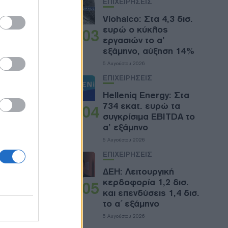
ose it to
ΕΠΙΧΕΙΡΗΣΕΙΣ
Viohalco: Στα 4,3 δισ.
αίων 6
ευρώ ο κύκλος
03
εργασιών το α’
εξάμηνο, αύξηση 14%
5 Αυγούστου 2026
ΕΠΙΧΕΙΡΗΣΕΙΣ
λια την
Helleniq Energy: Στα
αίου
734 εκατ. ευρώ τα
04
α με
συγκρίσιμα EBITDA το
α’ εξάμηνο
αγωγών
5 Αυγούστου 2026
ΕΠΙΧΕΙΡΗΣΕΙΣ
 ετών,
ΔΕΗ: Λειτουργική
κερδοφορία 1,2 δισ.
7
05
και επενδύσεις 1,4 δισ.
το α΄ εξάμηνο
5 Αυγούστου 2026
την ημέρα