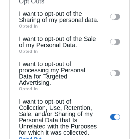
Opt Outs
πυρηνικό story της Ρουμανίας
of the further disclosure of your personal
I want to opt-out of the
information by third parties on the IAB’s list
Ρεύμα: Αβεβαιότητα για τα πράσινα τιμολόγια του
Sharing of my personal data.
Opted In
of downstream participants. This
Ιουλίου
information may also be disclosed by us to
I want to opt-out of the Sale
of my Personal Data.
third parties on the
IAB’s List of
ΙΡΑΝ
ΙΣΡΑΗΛ
ΠΕΤΡΕΛΑΙΟ ΜΠΡΕΝΤ
ΠΕΤΡΕΛΑΙΟ ΤΙΜΕΣ
Opted In
Downstream Participants
that may further
I want to opt-out of
disclose it to other third parties.
processing my Personal
Data for Targeted
Advertising.
Opted In
ΔΕΊΤΕ ΕΠΊΣΗΣ
I want to opt-out of
Collection, Use, Retention,
Sale, and/or Sharing of my
Personal Data that Is
Unrelated with the Purposes
for which it was collected.
Opted Out