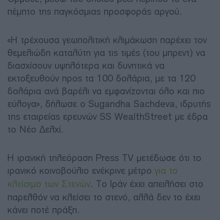
πέμπτο της παγκόσμιας προσφοράς αργού.
«Η τρέχουσα γεωπολιτική κλιμάκωση παρέχει τον
θεμελιώδη καταλύτη για τις τιμές (του μπρεντ) να
διασχίσουν υψηλότερα και δυνητικά να
εκτοξευθούν προς τα 100 δολάρια, με τα 120
δολάρια ανά βαρέλι να εμφανίζονται όλο και πιο
εύλογα», δήλωσε ο Sugandha Sachdeva, ιδρυτής
της εταιρείας ερευνών SS WealthStreet με έδρα
το Νέο Δελχί.
Η ιρανική τηλεόραση Press TV μετέδωσε ότι το
ιρανικό κοινοβούλιο ενέκρινε μέτρο
για το
κλείσιμο των Στενών
. Το Ιράν έχει απειλήσει στο
παρελθόν να κλείσει το στενό, αλλά δεν το έχει
κάνει ποτέ πράξη.