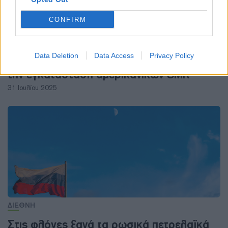
CONFIRM
ΔΙΕΘΝΗ
Data Deletion
Data Access
Privacy Policy
Η Ουγγαρία ξεκινά τις προετοιμασίες για
την εγκατάσταση αμερικανικών SMR
31 Ιουλίου 2025
ΔΙΕΘΝΗ
Στις φλόγες ξανά τα ρωσικά πετρελαϊκά