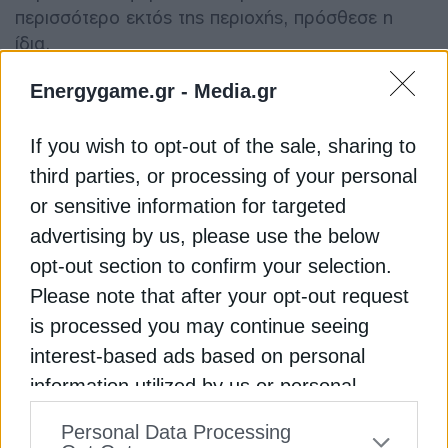
περισσότερο εκτός της περιοχής, πρόσθεσε η
ίδια.
Energygame.gr -
Media.gr
Η Goldman Sachs ανέφερε σε κυριακάτικη
έκθεσή της ότι το μπρεντ θα μπορούσε να
If you wish to opt-out of the sale, sharing to
κορυφωθεί για λίγο στα 110 δολάρια ανά βαρέλι,
third parties, or processing of your personal
εάν οι ροές πετρελαίου μέσω του κρίσιμου
πλωτού δρόμου μειωθούν στο μισό για ένα μήνα
or sensitive information for targeted
και να παραμείνουν μειωμένες κατά 10% για τους
advertising by us, please use the below
επόμενους 11 μήνες.
opt-out section to confirm your selection.
Please note that after your opt-out request
Διαβάστε ακόμη
is processed you may continue seeing
interest-based ads based on personal
Τιμές ενέργειας: Τι φέρνει σε Ελλάδα & Ευρώπη
information utilized by us or personal
η κλιμάκωση στη Μέση Ανατολή
information disclosed to third parties prior
Personal Data Processing
Ghita: Τι μπορεί να διδαχθεί η Ελλάδα από το
to your opt-out. You may separately opt-out