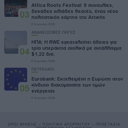
Attica Roots Festival: 9 συναυλίες,
δεκάδες χιλιάδες θεατές, ένας νέος
03
πολιτιστικός χάρτης της Αττικής
6 Αυγούστου 2026
ΑΝΑΝΕΩΣΙΜΕΣ ΠΗΓΕΣ
ΗΠΑ: Η RWE εγκαταλείπει άδειες για
τρία υπεράκτια αιολικά με αντάλλαγμα
04
$1,22 δισ.
6 Αυγούστου 2026
ΠΕΤΡΕΛΑΙΟ
Eurobank: Εκτεθειμένη η Ευρώπη στον
κίνδυνο διακύμανσης των τιμών
05
ενέργειας
6 Αυγούστου 2026
ΌΡΟΙ ΧΡΉΣΗΣ – ΠΟΛΙΤΙΚΉ ΑΠΟΡΡΉΤΟΥ – ΠΡΟΣΤΑΣΊΑ