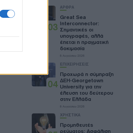
ότητα.
ΑΡΘΡΑ
ό
 ο
Great Sea
Interconnector:
03
Σημαντικές οι
υπογραφές, αλλά
έπεται η πραγματική
δοκιμασία
8 Αυγούστου 2026
ΕΠΙΧΕΙΡΗΣΕΙΣ
Προχωρά η σύμπραξη
ΔΕΗ-Georgetown
04
University για την
έλευση του δεύτερου
στην Ελλάδα
8 Αυγούστου 2026
ΧΡΗΣΤΙΚΑ
Προμηθευτές
ρεύματος: Ασφάλιση