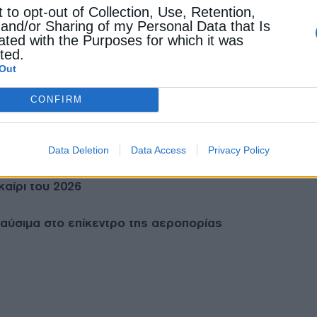
ον, ποιοτικές υπηρεσίες και σεβασμό στην τοπική ταυτ
t to opt-out of Collection, Use, Retention,
ου προορισμού, εστιάζοντας σε ένα βιώσιμο τουριστικ
 and/or Sharing of my Personal Data that Is
ated with the Purposes for which it was
, την τοπική κοινωνία και τις επόμενες γενιές», δήλωσε
cted.
ς Καμπύλης.
Out
CONFIRM
 ενεργειακή μετάβαση των νησιών
Data Deletion
Data Access
Privacy Policy
καίρι του 2026
αύσιμα στο επίκεντρο της αεροπορίας