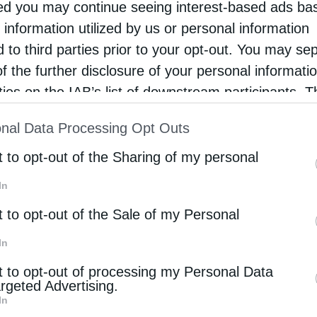
d you may continue seeing interest-based ads ba
λάδα, την Ιταλία, την Ισπανία, την Πορτογαλία, τη Γα
 information utilized by us or personal information
διεθνή τάση για αναζήτηση αυθεντικών και βιώσιμων
d to third parties prior to your opt-out. You may se
of the further disclosure of your personal informati
rties on the IAB’s list of downstream participants. T
 Αστυπάλαια ως έναν από τους πλέον ιδιαίτερους και
ion may also be disclosed by us to third parties on
εσογείου, αναδεικνύοντας τη μοναδική της γεωμορφο
nal Data Processing Opt Outs
 Αιγαίου», τα κρυστάλλινα νερά, τους χαλαρούς ρυθμ
st of Downstream Participants
that may further discl
ι κατά την υψηλή τουριστική περίοδο, καθώς και τον 
rd parties.
t to opt-out of the Sharing of my personal
ι ιδιαίτερη αναφορά στη Χώρα με την εμβληματική
In
όζει στον οικισμό, στις παραδοσιακές ταβέρνες και στ
ουν μια ξεχωριστή ταξιδιωτική εμπειρία. Η νέα αυτή δι
t to opt-out of the Sale of my Personal
ξανόμενη αναγνωρισιμότητα της Αστυπάλαιας, επιβεβαι
ατικότητα των ενεργειών προβολής του δήμου που
In
νησιού.
t to opt-out of processing my Personal Data
argeted Advertising.
In
ροσφέρει αυτό που αναζητά πλέον ο σύγχρονος ταξιδιώ