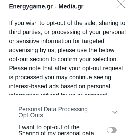
η δυνατότητα αυτή παρουσιάζει συγκεκριμένους
Energygame.gr -
Media.gr
περιορισμούς. Αφορά αποκλειστικά φυσικά
πρόσωπα, προϋποθέτει συναίνεση του πελάτη και
If you wish to opt-out of the sale, sharing to
παρέχει περιορισμένο εύρος πληροφοριών.
third parties, or processing of your personal
or sensitive information for targeted
Ιδιαίτερη έμφαση δίνεται επίσης στην Καθολική
advertising by us, please use the below
Υπηρεσία, όπου σύμφωνα με τους προμηθευτές
opt-out section to confirm your selection.
εντοπίζεται ένα από τα σημαντικότερα πρακτικά
Please note that after your opt-out request
προβλήματα. Οι πελάτες μεταπίπτουν αυτόματα
is processed you may continue seeing
στην Καθολική Υπηρεσία χωρίς να υπογράφεται
interest-based ads based on personal
νέα σύμβαση, με αποτέλεσμα σε πολλές
περιπτώσεις οι εταιρείες να μην διαθέτουν επαρκή
information utilized by us or personal
στοιχεία επικοινωνίας και ταυτοποίησης. Αυτό
Εγγραφή στο Newsletter
information disclosed to third parties prior
Personal Data Processing
δημιουργεί δυσχέρειες τόσο στην τιμολόγηση όσο
to your opt-out. You may separately opt-out
Opt Outs
και στην αναζήτηση και είσπραξη ληξιπρόθεσμων
of the further disclosure of your personal
οφειλών.
I want to opt-out of the
information by third parties on the IAB’s list
Sharing of my personal data.