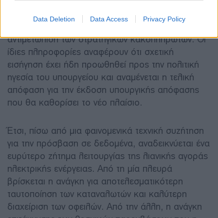
παρεμβάσεις που θα επιτρέπουν, υπό
συγκεκριμένες προϋποθέσεις και με γνώμονα την
Data Deletion
Data Access
Privacy Policy
αρχή της αναλογικότητας, την αποτελεσματικότερη
αντιμετώπιση των στρατηγικών κακοπληρωτών. Οι
ίδιες πληροφορίες αναφέρουν ότι σχετική
εισήγηση έχει ήδη προωθηθεί προς την πολιτική
ηγεσία του υπουργείου και αναμένεται η τελική
απόφαση για την έκδοση υπουργικής απόφασης
που θα καθορίσει το νέο πλαίσιο.
Έτσι, πίσω από μια φαινομενικά τεχνική συζήτηση
για την πρόσβαση σε δεδομένα, αναδεικνύεται ένα
ευρύτερο ζήτημα λειτουργίας της λιανικής αγοράς
ηλεκτρικής ενέργειας. Από τη μία πλευρά
βρίσκεται η ανάγκη για αποτελεσματικότερη
ταυτοποίηση των καταναλωτών και καλύτερη
διαχείριση των οφειλών. Από την άλλη, η ανάγκη