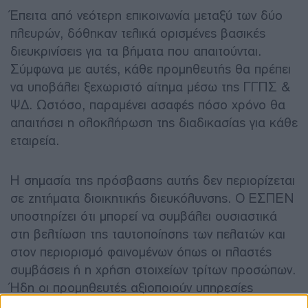
Έπειτα από νεότερη επικοινωνία μεταξύ των δύο
πλευρών, δόθηκαν τελικά ορισμένες βασικές
διευκρινίσεις για τα βήματα που απαιτούνται.
Σύμφωνα με αυτές, κάθε προμηθευτής θα πρέπει
να υποβάλει ξεχωριστό αίτημα μέσω της ΓΓΠΣ &
ΨΔ. Ωστόσο, παραμένει ασαφές πόσο χρόνο θα
απαιτήσει η ολοκλήρωση της διαδικασίας για κάθε
εταιρεία.
Η σημασία της πρόσβασης αυτής δεν περιορίζεται
σε ζητήματα διοικητικής διευκόλυνσης. Ο ΕΣΠΕΝ
υποστηρίζει ότι μπορεί να συμβάλει ουσιαστικά
στη βελτίωση της ταυτοποίησης των πελατών και
στον περιορισμό φαινομένων όπως οι πλαστές
συμβάσεις ή η χρήση στοιχείων τρίτων προσώπων.
Ήδη οι προμηθευτές αξιοποιούν υπηρεσίες
ψηφιακής ταυτοποίησης μέσω του gov.gr, ωστόσο