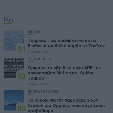
Ροή
ΔΙΕΘΝΗ
Τουρκία: Πώς επιδιώκει να κάνει
διεθνή πετρελαϊκό κόμβο το Τσεϊχάν
01
8 Αυγούστου 2026
ΕΠΙΧΕΙΡΗΣΕΙΣ
Ωριμάζει το υβριδικό έργο ΑΠΕ της
κοινοπραξίας Metlen και Ομίλου
02
Τσάκου
8 Αυγούστου 2026
ENERGY STORIES
Τα σχέδια για την παράκαμψη των
Στενών του Ορμούζ, ποια έργα έχουν
03
προβάδισμα