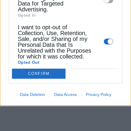
Data for Targeted
Advertising.
Opted In
I want to opt-out of
Collection, Use, Retention,
Sale, and/or Sharing of my
Personal Data that Is
Unrelated with the Purposes
for which it was collected.
ΗΛΕΚΤΡΙΣΜΟΣ
Opted Out
Πάνος (ΕΣΣΑΗΕ): Οι μπαταρίες θα έπρεπε
CONFIRM
να αδειοδοτούνται μέσα σε ένα έτος
17 Ιουνίου 2026
Data Deletion
Data Access
Privacy Policy