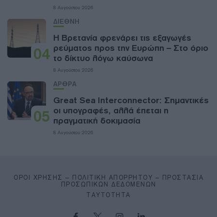
8 Αυγούστου 2026
ΔΙΕΘΝΗ
Η Βρετανία φρενάρει τις εξαγωγές
ρεύματος προς την Ευρώπη – Στο όριο
04
το δίκτυο λόγω καύσωνα
8 Αυγούστου 2026
ΑΡΘΡΑ
Great Sea Interconnector: Σημαντικές
οι υπογραφές, αλλά έπεται η
05
πραγματική δοκιμασία
8 Αυγούστου 2026
ΌΡΟΙ ΧΡΉΣΗΣ – ΠΟΛΙΤΙΚΉ ΑΠΟΡΡΉΤΟΥ – ΠΡΟΣΤΑΣΊΑ
ΠΡΟΣΩΠΙΚΏΝ ΔΕΔΟΜΈΝΩΝ
ΤΑΥΤΌΤΗΤΑ