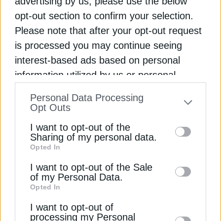
advertising by us, please use the below
ΗΛΕΚΤΡΙΣΜΟΣ
opt-out section to confirm your selection.
Τσάφος: Μεγάλη ευκαιρία για την Ελλάδα
Please note that after your opt-out request
να γίνει πυλώνας ενεργειακής ασφάλειας
is processed you may continue seeing
11 Νοεμβρίου 2025
interest-based ads based on personal
information utilized by us or personal
information disclosed to third parties prior
Personal Data Processing
to your opt-out. You may separately opt-out
Opt Outs
of the further disclosure of your personal
I want to opt-out of the
information by third parties on the IAB’s list
Sharing of my personal data.
Opted In
of downstream participants. This
information may also be disclosed by us to
ΗΛΕΚΤΡΙΣΜΟΣ
I want to opt-out of the Sale
of my Personal Data.
third parties on the
IAB’s List of
IEA: Από πυρηνικά & ΑΠΕ το 50% του
Opted In
Downstream Participants
that may further
ηλεκτρισμού παγκοσμίως το 2030
I want to opt-out of
disclose it to other third parties.
7 Φεβρουαρίου 2026
processing my Personal