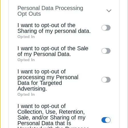
information disclosed to third parties prior
Personal Data Processing
to your opt-out. You may separately opt-out
Πόσο ρεύμα καίει το μάτι της κουζίνας;
Opt Outs
of the further disclosure of your personal
I want to opt-out of the
Πόσο ρεύμα καίει το σίδερο ρούχων;
information by third parties on the IAB’s list
Sharing of my personal data.
Opted In
of downstream participants. This
Πόσο ρεύμα καίει το αερόθερμο;
information may also be disclosed by us to
I want to opt-out of the Sale
of my Personal Data.
third parties on the
IAB’s List of
ΑΤΤΙΚΗ
ΔΕΔΔΗΕ
ΔΙΑΚΟΠΕΣ ΡΕΥΜΑΤΟΣ
Opted In
Downstream Participants
that may further
I want to opt-out of
disclose it to other third parties.
processing my Personal
Data for Targeted
Advertising.
ΔΕΊΤΕ ΕΠΊΣΗΣ
Opted In
I want to opt-out of
Collection, Use, Retention,
Sale, and/or Sharing of my
Personal Data that Is