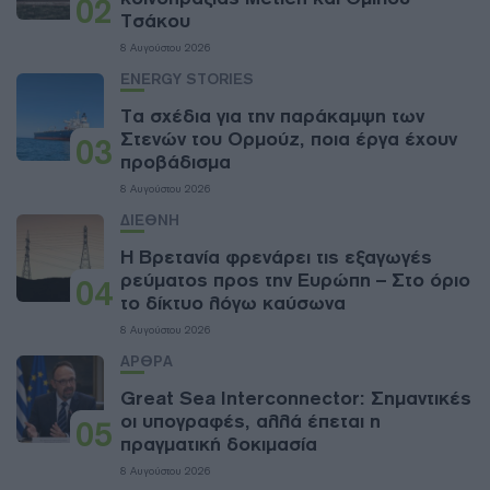
02
Τσάκου
8 Αυγούστου 2026
ENERGY STORIES
Τα σχέδια για την παράκαμψη των
Στενών του Ορμούζ, ποια έργα έχουν
03
προβάδισμα
8 Αυγούστου 2026
ΔΙΕΘΝΗ
Η Βρετανία φρενάρει τις εξαγωγές
ρεύματος προς την Ευρώπη – Στο όριο
04
το δίκτυο λόγω καύσωνα
8 Αυγούστου 2026
ΑΡΘΡΑ
Great Sea Interconnector: Σημαντικές
οι υπογραφές, αλλά έπεται η
05
πραγματική δοκιμασία
8 Αυγούστου 2026