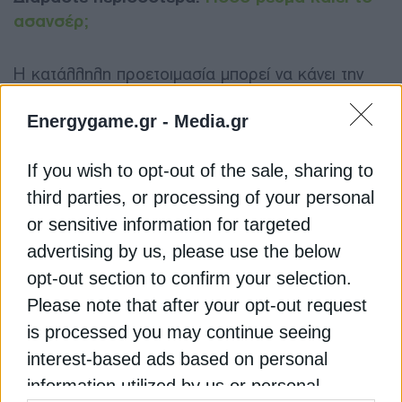
ασανσέρ;
Η κατάλληλη προετοιμασία μπορεί να κάνει την
περίοδο χωρίς ρεύμα πολύ πιο εύκολη. Καλό είναι
να φροντίζετε να έχουν φορτιστεί εγκαίρως κινητά,
Energygame.gr -
Media.gr
φορητοί υπολογιστές και power banks, ώστε να
παραμείνετε σε επικοινωνία. Συνιστάται επίσης να
If you wish to opt-out of the sale, sharing to
αποσυνδέετε ευαίσθητες συσκευές -όπως
third parties, or processing of your personal
ηλεκτρονικούς υπολογιστές, modem–routers και
or sensitive information for targeted
ορισμένες οικιακές συσκευές- για να
advertising by us, please use the below
αποφευχθούν τυχόν ζημιές όταν επανέλθει το
opt-out section to confirm your selection.
ρεύμα. Τα ψυγεία και οι καταψύκτες πρέπει να
Please note that after your opt-out request
μένουν κλειστά ώστε να διατηρούνται τα τρόφιμα
όσο το δυνατόν περισσότερο.
is processed you may continue seeing
interest-based ads based on personal
Διαβάστε ακόμη
information utilized by us or personal