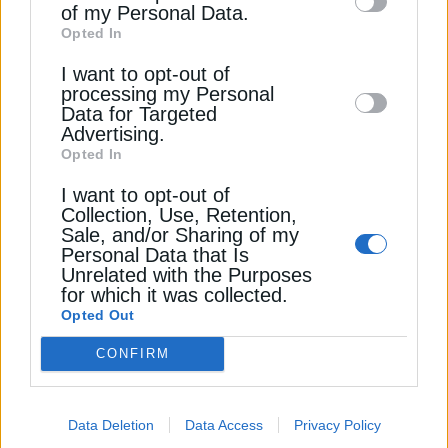
ΔΕΊΤΕ ΕΠΊΣΗΣ
of my Personal Data.
third parties on the
IAB’s List of
Opted In
Downstream Participants
that may further
I want to opt-out of
disclose it to other third parties.
processing my Personal
Data for Targeted
Advertising.
Opted In
I want to opt-out of
Collection, Use, Retention,
Sale, and/or Sharing of my
ΗΛΕΚΤΡΙΣΜΟΣ
Personal Data that Is
Unrelated with the Purposes
Αττική: Όλες οι περιοχές με διακοπές
for which it was collected.
ρεύματος σήμερα και αύριο, 10 & 11
Opted Out
Ιανουαρίου
CONFIRM
10 Ιανουαρίου 2026
Data Deletion
Data Access
Privacy Policy