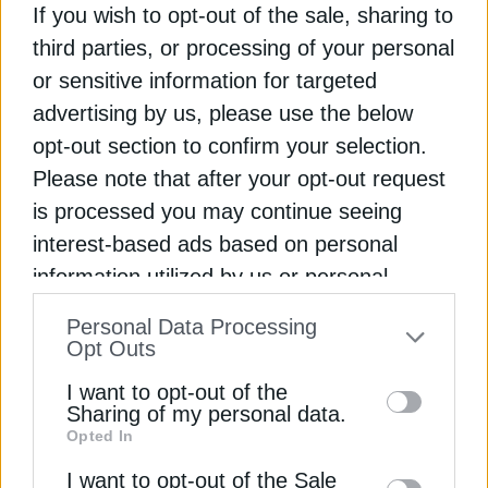
If you wish to opt-out of the sale, sharing to
Πότε έρχεται η δεύτερη φάση πληρωμών για το
third parties, or processing of your personal
επίδομα θέρμανσης
or sensitive information for targeted
advertising by us, please use the below
ΕΥΔΑΠ: Πού θα γίνουν διακοπές νερού στις 12
opt-out section to confirm your selection.
Ιανουαρίου
Please note that after your opt-out request
is processed you may continue seeing
Δεν ανάβει το λαμπάκι του θερμοσίφωνα στον
interest-based ads based on personal
πίνακα; Τι σημαίνει και τι να κάνεις
information utilized by us or personal
ΕΝΕΡΓΕΙΑ
ΕΞΟΙΚΟΝΟΜΗΣΗ
ΗΛΕΚΤΡΙΚΟ ΡΕΥΜΑ
information disclosed to third parties prior
Personal Data Processing
to your opt-out. You may separately opt-out
Opt Outs
ΝΟΙΚΟΚΥΡΙΑ
of the further disclosure of your personal
I want to opt-out of the
information by third parties on the IAB’s list
Sharing of my personal data.
Opted In
of downstream participants. This
information may also be disclosed by us to
I want to opt-out of the Sale