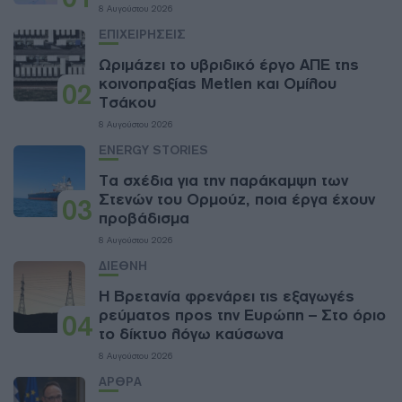
8 Αυγούστου 2026
ΕΠΙΧΕΙΡΗΣΕΙΣ
Ωριμάζει το υβριδικό έργο ΑΠΕ της
κοινοπραξίας Metlen και Ομίλου
02
Τσάκου
8 Αυγούστου 2026
ENERGY STORIES
Τα σχέδια για την παράκαμψη των
Στενών του Ορμούζ, ποια έργα έχουν
03
προβάδισμα
8 Αυγούστου 2026
ΔΙΕΘΝΗ
Η Βρετανία φρενάρει τις εξαγωγές
ρεύματος προς την Ευρώπη – Στο όριο
04
το δίκτυο λόγω καύσωνα
8 Αυγούστου 2026
ΑΡΘΡΑ