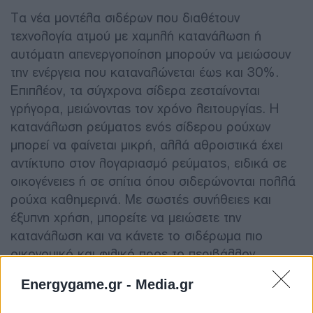
Τα νέα μοντέλα σιδέρων που διαθέτουν
τεχνολογία ατμού με χαμηλή κατανάλωση ή
αυτόματη απενεργοποίηση μπορούν να μειώσουν
την ενέργεια που καταναλώνεται έως και 30%.
Επιπλέον, τα σύγχρονα σίδερα ζεσταίνονται
γρήγορα, μειώνοντας τον χρόνο λειτουργίας. Η
κατανάλωση ρεύματος ενός σίδερου ρούχων
μπορεί να φαίνεται μικρή, αλλά αθροιστικά έχει
αντίκτυπο στον λογαριασμό ρεύματος, ειδικά σε
οικογένειες ή σε σπίτια όπου σιδερώνονται πολλά
ρούχα καθημερινά. Με σωστές συνήθειες και
έξυπνη χρήση, μπορείτε να μειώσετε την
κατανάλωση και να κάνετε το σιδέρωμα πιο
οικονομικό και φιλικό προς το περιβάλλον.
Energygame.gr -
Media.gr
Διαβάστε ακόμη