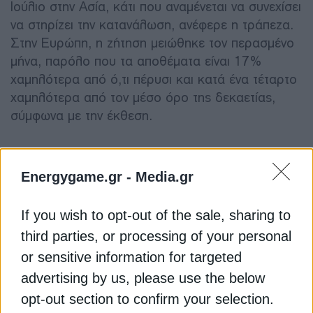
Ιούλιο στην Ασία, κάτι που αναμένεται να συνεχίσει
να στηρίζει την κατανάλωση, ανέφερε η τράπεζα.
Στην Ευρώπη, η ζήτηση μειώθηκε τον περασμένο
μήνα, παρόλο που τα αποθέματα είναι 17%
χαμηλότερα από ό,τι πέρυσι και κατά ένα τέταρτο
χαμηλότερα από τον μέσο όρο της δεκαετίας,
σύμφωνα με την έκθεση.
Διαβάστε ακόμη
Energygame.gr -
Media.gr
Η γερμανική Uniper υπέγραψε συμφωνία για LNG
If you wish to opt-out of the sale, sharing to
από τον Καναδά
third parties, or processing of your personal
or sensitive information for targeted
Πράσινο φως στην επέκταση της Ρεβυθούσας για
advertising by us, please use the below
να εξυπηρετεί και μικρά πλοία LNG
opt-out section to confirm your selection.