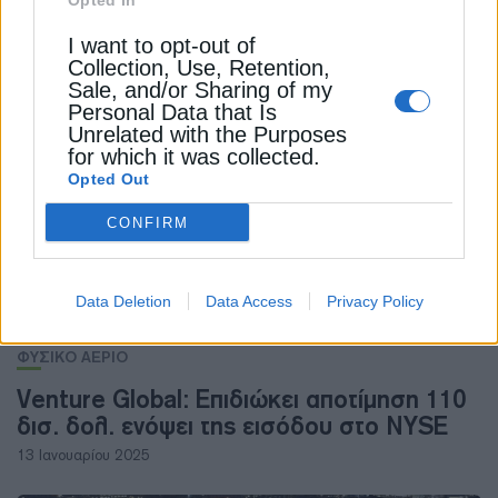
Opted In
ΔΙΕΘΝΗ
Γερμανία: Κατηγορεί Ουκρανό δύτη στην
I want to opt-out of
Collection, Use, Retention,
υπόθεση του Nord Stream
Sale, and/or Sharing of my
14 Αυγούστου 2024
Personal Data that Is
Unrelated with the Purposes
for which it was collected.
Opted Out
CONFIRM
Data Deletion
Data Access
Privacy Policy
ΦΥΣΙΚΟ ΑΕΡΙΟ
Venture Global: Επιδιώκει αποτίμηση 110
δισ. δολ. ενόψει της εισόδου στο NYSE
13 Ιανουαρίου 2025