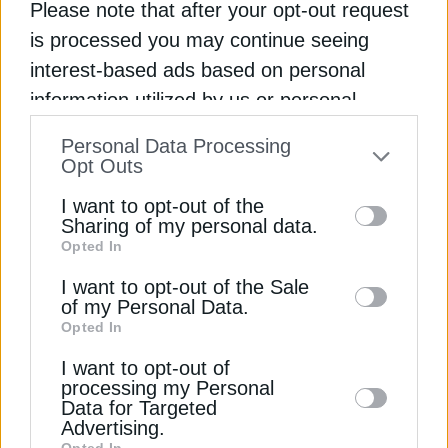
Περιορισμένες αλλά συνεχείς ροές πετρελαίου
Please note that after your opt-out request
και LNG μέσω των Στενών του Ορμούζ
is processed you may continue seeing
interest-based ads based on personal
LNG
MORGAN STANLEY
ΑΣΙΑ
ΕΥΡΩΠΗ
information utilized by us or personal
information disclosed to third parties prior
Personal Data Processing
to your opt-out. You may separately opt-out
Opt Outs
of the further disclosure of your personal
I want to opt-out of the
ΔΕΊΤΕ ΕΠΊΣΗΣ
information by third parties on the IAB’s list
Sharing of my personal data.
Opted In
of downstream participants. This
information may also be disclosed by us to
I want to opt-out of the Sale
of my Personal Data.
third parties on the
IAB’s List of
Opted In
Downstream Participants
that may further
I want to opt-out of
disclose it to other third parties.
processing my Personal
Data for Targeted
Advertising.