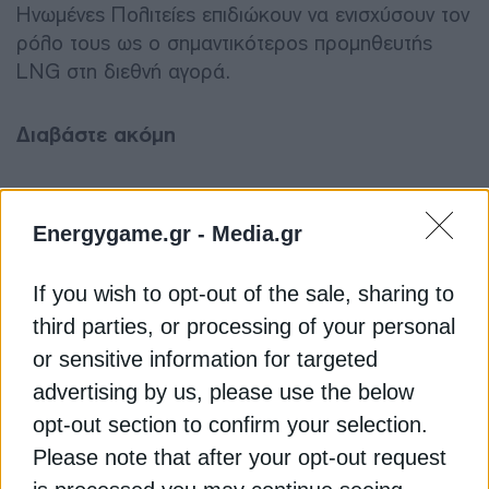
Ηνωμένες Πολιτείες επιδιώκουν να ενισχύσουν τον
ρόλο τους ως ο σημαντικότερος προμηθευτής
LNG στη διεθνή αγορά.
Διαβάστε ακόμη
Venture Global: Έλαβε FID για τη δεύτερη φάση
Energygame.gr -
Media.gr
μεγάλου έργου LNG
If you wish to opt-out of the sale, sharing to
Κάθετος Διάδρομος: Πυρετός επαφών για τα
επόμενα βήματα
third parties, or processing of your personal
or sensitive information for targeted
Η Ασία τραβάει όλο και περισσότερα φορτία LNG
advertising by us, please use the below
μακριά από την Ευρώπη
opt-out section to confirm your selection.
Please note that after your opt-out request
LNG
VENTURE GLOBAL
ΗΠΑ
ΚΡΙΣ ΡΑΙΤ