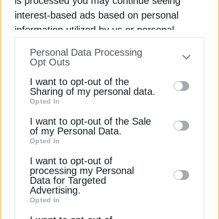
is processed you may continue seeing
interest-based ads based on personal
information utilized by us or personal
information disclosed to third parties prior
Personal Data Processing
ΔΕΊΤΕ ΕΠΊΣΗΣ
to your opt-out. You may separately opt-out
Opt Outs
of the further disclosure of your personal
I want to opt-out of the
information by third parties on the IAB’s list
Sharing of my personal data.
Opted In
of downstream participants. This
information may also be disclosed by us to
I want to opt-out of the Sale
of my Personal Data.
third parties on the
IAB’s List of
Opted In
Downstream Participants
that may further
I want to opt-out of
disclose it to other third parties.
processing my Personal
ΠΕΤΡΕΛΑΙΟ
Data for Targeted
Ανεβαίνει το πετρέλαιο, στα 71,19
Advertising.
δολάρια το μπρεντ
Opted In
25 Φεβρουαρίου 2026