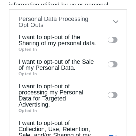
information utilized by us or personal
information disclosed to third parties prior
Personal Data Processing
to your opt-out. You may separately opt-out
Opt Outs
of the further disclosure of your personal
I want to opt-out of the
information by third parties on the IAB’s list
Sharing of my personal data.
Opted In
of downstream participants. This
information may also be disclosed by us to
I want to opt-out of the Sale
ΕΠΙΚΑΙΡΟΤΗΤΑ
of my Personal Data.
third parties on the
IAB’s List of
Opted In
Παπασταύρου: Αδιαπραγμάτευτη αρχή ο
Downstream Participants
that may further
σεβασμός του κράτους δικαίου
I want to opt-out of
disclose it to other third parties.
processing my Personal
11 Απριλίου 2025
Data for Targeted
Advertising.
Opted In
I want to opt-out of
Collection, Use, Retention,
Sale, and/or Sharing of my