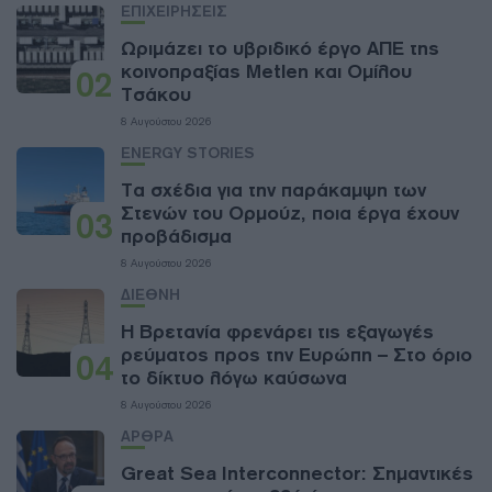
ΕΠΙΧΕΙΡΗΣΕΙΣ
Ωριμάζει το υβριδικό έργο ΑΠΕ της
κοινοπραξίας Metlen και Ομίλου
02
Τσάκου
8 Αυγούστου 2026
ENERGY STORIES
Τα σχέδια για την παράκαμψη των
Στενών του Ορμούζ, ποια έργα έχουν
03
προβάδισμα
8 Αυγούστου 2026
ΔΙΕΘΝΗ
Η Βρετανία φρενάρει τις εξαγωγές
ρεύματος προς την Ευρώπη – Στο όριο
04
το δίκτυο λόγω καύσωνα
8 Αυγούστου 2026
ΑΡΘΡΑ
Great Sea Interconnector: Σημαντικές