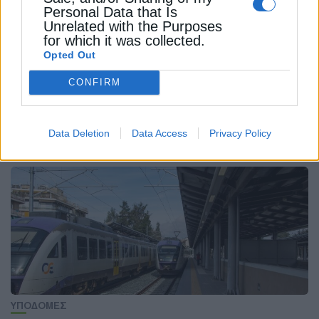
Personal Data that Is
Unrelated with the Purposes
for which it was collected.
Opted Out
ΕΠΙΚΑΙΡΟΤΗΤΑ
CONFIRM
Growthfund Investor Summit 2026: Η
Ελλάδα στο επίκεντρο του διεθνούς
επενδυτικού διαλόγου
Data Deletion
Data Access
Privacy Policy
12 Ιουνίου 2026
ΥΠΟΔΟΜΕΣ