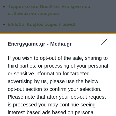
Τερματικό στο Βασιλικό: Ένα έργο που
κινδυνεύει να ναυαγήσει
Ελλάδα: Κόμβος χωρίς λιμάνια!
Ενισχύει την FiberGrid η ΔΕΗ
Energygame.gr -
Media.gr
ΑΘΗΝΑ
ΕΠΙΧΕΙΡΗΜΑΤΙΚΟΤΗΤΑ
ΕΥΡΩΠΗ
If you wish to opt-out of the sale, sharing to
ΚΑΤΑΣΚΕΥΕΣ
ΚΟΜΙΣΙΟΝ (ΕΥΡΩΠΑΪΚΗ ΕΠΙΤΡΟΠΗ)
third parties, or processing of your personal
or sensitive information for targeted
ΨΗΦΙΟΠΟΙΗΣΗ
advertising by us, please use the below
opt-out section to confirm your selection.
Please note that after your opt-out request
is processed you may continue seeing
ΔΕΊΤΕ ΕΠΊΣΗΣ
interest-based ads based on personal