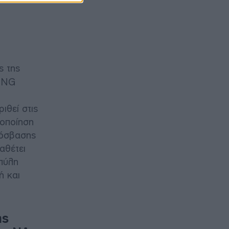
 της
 LNG
ιθεί στις
ροποίηση
ρόσβασης
αθέτει
 πύλη
ή και
ης