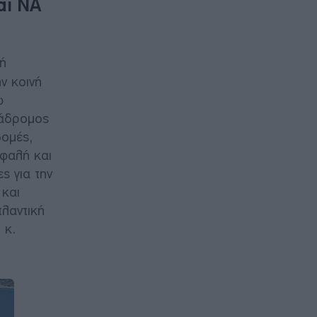
αι ΝΑ
κή
ην κοινή
ώ
ιάδρομος
δομές,
φαλή και
ς για την
 και
τλαντική
 κ.