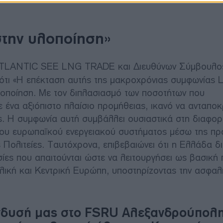
στην υλοποίηση»
ATLANTIC SEE LNG TRADE και Διευθύνων Σύμβουλος
ότι «Η επέκταση αυτής της μακροχρόνιας συμφωνίας
λοποίηση. Με τον διπλασιασμό των ποσοτήτων που
ένα αξιόπιστο πλαίσιο προμήθειας, ικανό να ανταποκρ
ής. Η συμφωνία αυτή συμβάλλει ουσιαστικά στη διαφο
 του ευρωπαϊκού ενεργειακού συστήματος μέσω της π
ολιτείες. Ταυτόχρονα, επιβεβαιώνει ότι η Ελλάδα δι
σίες που απαιτούνται ώστε να λειτουργήσει ως βασική
ική και Κεντρική Ευρώπη, υποστηρίζοντας την ασφαλ
πένδυσή μας στο FSRU Αλεξανδρούπολ