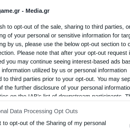
κοινώσεις όλων των εμπλεκομένων μερών, Venture Glo
game.gr -
Media.gr
υφιστάμενης Συμφωνίας Πώλησης και Αγοράς (SPμA) 
αερίου (LNG) από την αμερικανική εταιρεαl για περί
sh to opt-out of the sale, sharing to third parties, o
τό, η Atlantic-SEE διπλασιάζει το υφιστάμενο συμβόλ
τ. τόνους ετησίως (MTPA) σε 1 εκατ. τόνους ετησίως 
ng of your personal or sensitive information for ta
σμη στρατηγική προμήθειας της εταιρείας και συμβάλλ
ing by us, please use the below opt-out section to 
ου πλαισίου εφοδιασμού για τις αγορές της Νοτιοανατ
ection. Please note that after your opt-out request 
d you may continue seeing interest-based ads ba
 information utilized by us or personal information
ν δυο εταιρειών που είχε υπογραφεί στο πλαίσιο της P
d to third parties prior to your opt-out. You may se
τιστεί ως η πρώτη μακροπρόθεσμη σύμβαση προμήθει
of the further disclosure of your personal informati
τότητα αύξησης των δεσμευμένων ποσοτήτων μελλοντ
Εγγραφή στο Newsletter
rties on the IAB’s list of downstream participants. T
ion may also be disclosed by us to third parties on
nal Data Processing Opt Outs
st of Downstream Participants
that may further discl
η συμφωνία με την επένδυση που έχει πραγματοποιήσε
ανδρούπολης που αντιστοιχεί σήμερα περίπου στο 25
rd parties.
t to opt-out of the Sharing of my personal
ει μάλιστα ότι η εν λόγω υποδομή και ο Κάθετος Διάδ