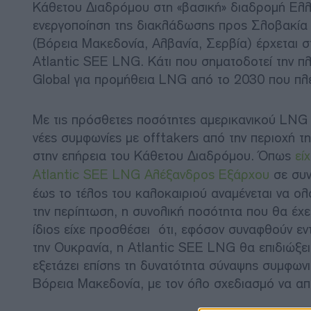
Κάθετου Διαδρόμου στη «βασική» διαδρομή Ελ
ενεργοποίηση της διακλάδωσης προς Σλοβακία κ
(Βόρεια Μακεδονία, Αλβανία, Σερβία) έρχεται σ
Atlantic SEE LNG. Κάτι που σηματοδοτεί την π
Global για προμήθεια LNG από το 2030 που πλέο
Με τις πρόσθετες ποσότητες αμερικανικού LNG π
νέες συμφωνίες με offtakers από την περιοχή τ
στην επήρεια του Κάθετου Διαδρόμου. Όπως
εί
Atlantic SEE LNG Αλέξανδρος Εξάρχου
σε συν
έως το τέλος του καλοκαιριού αναμένεται να ολ
την περίπτωση, η συνολική ποσότητα που θα έχει
ίδιος είχε προσθέσει ότι, εφόσον συναφθούν εν
την Ουκρανία, η Atlantic SEE LNG θα επιδιώξε
εξετάζει επίσης τη δυνατότητα σύναψης συμφων
Βόρεια Μακεδονία, με τον όλο σχεδιασμό να απ