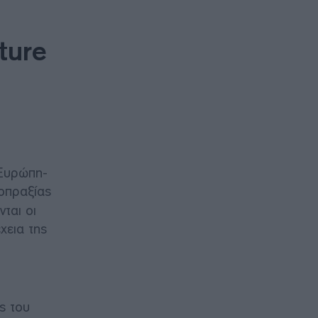
ture
 Ευρώπη-
οπραξίας
ται οι
χεια της
ς του