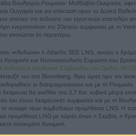
λάδα-Βουλγαρία-Ρουμανία- Μολδαβία-Ουκρανία, αφετ
αι Ουγγαρία και για επέκταση προς τα Δυτικά Βαλκά
τον απόηχο της έκδοσης των εγγυητικών επιστολών απ
λήρη ενεργοποίηση της 20ετούς συμφωνίας με τη Vent
ν ενισχύεται έτι περαιτέρω.
ου «κλειδώνει» η Atlantic SEE LNG, ανοίγει ο δρόμο
ης Κεντρικής και Νοτιοανατολικής Ευρώπης που βρίσκ
χε δηλώσει ο διευθύνων Σύμβουλος του Ομίλου AKTO
έντευξή του στο Bloomberg, λίγες ώρες πριν την ανακ
οκληρωθούν οι διαπραγματεύσεις και με τη Ρουμανία.
 δεσμευτεί θα ανέλθει στα 3,7 δισ. κυβικά μέτρα ετη
τός του έτους δεσμευτικές συμφωνίες και με τη Βουλγ
ι τη σύναψη νέων συμβολαίων προμήθειας LNG. Η ετα
ιών προμήθειας LNG με χώρες όπως η Σερβία, η Κροα
οκτά ενισχυμένη δυναμική.