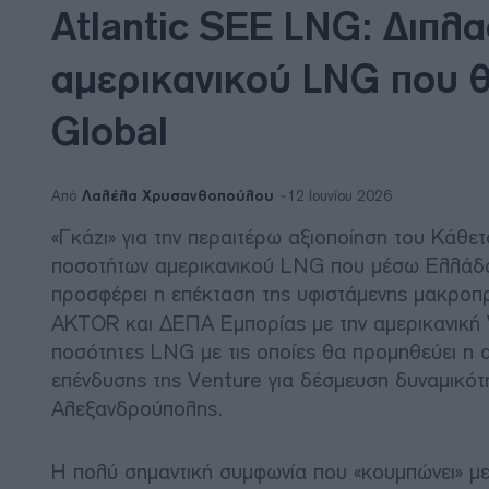
Atlantic SEE LNG: Διπλα
αμερικανικού LNG που θ
Global
Λαλέλα Χρυσανθοπούλου
Από
12 Ιουνίου 2026
«Γκάζι» για την περαιτέρω αξιοποίηση του Κάθ
ποσοτήτων αμερικανικού LNG που μέσω Ελλάδα
προσφέρει η επέκταση της υφιστάμενης μακρο
AKTOR και ΔΕΠΑ Εμπορίας με την αμερικανική V
ποσότητες LNG με τις οποίες θα προμηθεύει η αμ
επένδυσης της Venture για δέσμευση δυναμικότ
Αλεξανδρούπολης.
Η πολύ σημαντική συμφωνία που «κουμπώνει» με 