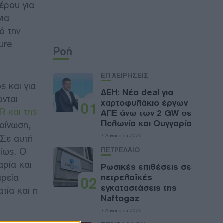
έρου για
νια
ό την
ure
Ροή
ΕΠΙΧΕΙΡΗΣΕΙΣ
ς και για
ΔΕΗ: Νέο deal για
ονται
χαρτοφυλάκιο έργων
01
R και της
ΑΠΕ άνω των 2 GW σε
Πολωνία και Ουγγαρία
οίνωση,
 Σε αυτή
7 Αυγούστου 2026
σίως. Ο
ΠΕΤΡΕΛΑΙΟ
αρία και
Ρωσικές επιθέσεις σε
ιρεία
πετρελαϊκές
02
εγκαταστάσεις της
τία και η
Naftogaz
7 Αυγούστου 2026