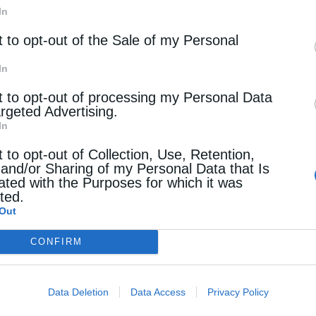
Αποδέσχομαι τους
Όρους χρήσης και την
*
In
 καθοριστικής σημασίας για την ενίσχυση της ενεργε
Πολιτική Απορρήτου
ς, παρέχοντας μια νέα οδό για τη μεταφορά προσιτού
t to opt-out of the Sale of my Personal
εριοχή.
Εγγραφή
In
αν νέο ενεργειακό διάδρομο για
t to opt-out of processing my Personal Data
argeted Advertising.
In
t to opt-out of Collection, Use, Retention,
ουλος του Ομίλου AKTOR και Διευθύνων Σύμβουλος 
 and/or Sharing of my Personal Data that Is
ου
«Η επέκταση της εμπορικής μας συμφωνίας με τη V
ated with the Purposes for which it was
cted.
ς βάσεις του μακροπρόθεσμου στρατηγικού μας σχεδια
Out
τικές που δημιουργεί ο Κάθετος Διάδρομος για την εν
σης των πηγών προμήθειας στην Κεντρική και Ανατολι
CONFIRM
ισχυόμενη ενεργειακή συνεργασία μεταξύ Ελλάδας κα
ς περιοχής. Η συμφωνία αυτή αναδεικνύει την αξία τ
 ολοένα σημαντικότερο ρόλο της διατλαντικής ενεργε
Data Deletion
Data Access
Privacy Policy
άλειας και της ανθεκτικότητας των αγορών της ευρύτε