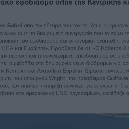
ιακό εφοδιασμό όλης της Κεντρικής κ
ke Sabel
από την πλευρά του τόνισε ότι η αμερικανι
κοινώνει αυτή τη διευρυμένη συνεργασία που ενισχύει τ
οποίηση του εφοδιασμού και οικονομική ανάπτυξη, εν
ξύ ΗΠΑ και Ευρώπης». Πρόσθεσε δε ότι «Ο Κάθετος Δ
 την περιοχή και η συνεχιζόμενη επένδυσή μας σε υπο
ης, συμβάλλει στη δημιουργία νέων διαδρομών για ασ
ν Κεντρική και Ανατολική Ευρώπη. Είμαστε ευγνώμονε
um, του υπουργού Wright, της πρέσβειρας Guilfoyle
ύ, των οποίων η στήριξη συνεχίζει να ενισχύει τη δια
όσβαση στο αμερικανικό LNG παγκοσμίως», κατέληξε ο