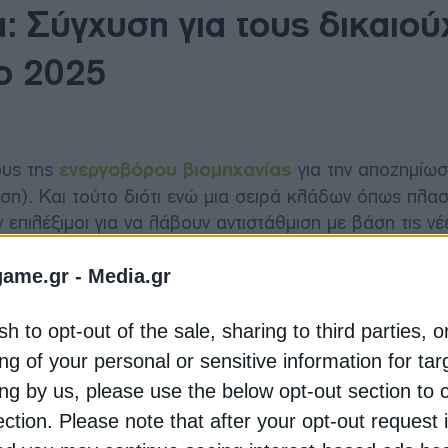
: Σύγχυση για τους δικαιο
το 2025
υς της
ενεργοβόρου βιομηχανίας
για την αποζημίω
ση). Και τούτο διότι ενώ μια σειρά κλάδων όπως πλασ
επιλέξιμοι για να λάβουν αντιστάθμιση με βάση τις νέ
2030 και μάλιστα μπορούσαν να αξιοποιήσουν τις νέες
την προσδοκία ότι το Υπουργείο Περιβάλλοντος και Ενέ
game.gr -
Media.gr
 «εκτός νυμφώνος».
sh to opt-out of the sale, sharing to third parties, o
ωση του ΔΑΠΕΕΠ -του φορέα που είναι αρμόδιος για τ
ng of your personal or sensitive information for ta
νοιγμα της πλατφόρμας, στις αρχές της εβδομάδας, ότ
ing by us, please use the below opt-out section to 
υμπεριλαμβάνονται και βιομηχανίες με σημαντικό οικον
ection. Please note that after your opt-out request 
μιση για το 2025 και δεν θα πάρουν μέρος της «πίτα