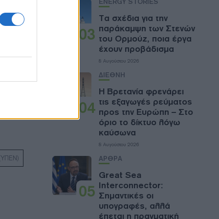
ENERGY STORIES
βόρες
Τα σχέδια για την
παράκαμψη των Στενών
03
του Ορμούζ, ποια έργα
έχουν προβάδισμα
8 Αυγούστου 2026
ΔΙΕΘΝΗ
Η Βρετανία φρενάρει
τις εξαγωγές ρεύματος
04
προς την Ευρώπη – Στο
όριο το δίκτυο λόγω
καύσωνα
8 Αυγούστου 2026
ΑΡΘΡΑ
(ΥΠΕΝ)
Great Sea
Interconnector:
05
Σημαντικές οι
υπογραφές, αλλά
έπεται η πραγματική