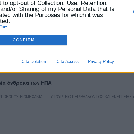
t to opt-out of Collection, Use, Retention,
παρά το γεγονός ότι αναφερόμαστε σε μεγάλες ενεργο
 and/or Sharing of my Personal Data that Is
ated with the Purposes for which it was
cted.
Out
CONFIRM
μέτρα στήριξης της βιομηχανίας
Data Deletion
Data Access
Privacy Policy
μάτων έως το 2032 για βιομηχανία και logistics
ανία άνθρακα των ΗΠΑ
ΡΓΟΒΟΡΟΣ ΒΙΟΜΗΧΑΝΙΑ
ΥΠΟΥΡΓΕΙΟ ΠΕΡΙΒΑΛΛΟΝΤΟΣ ΚΑΙ ΕΝΕΡΓΕΙΑΣ 