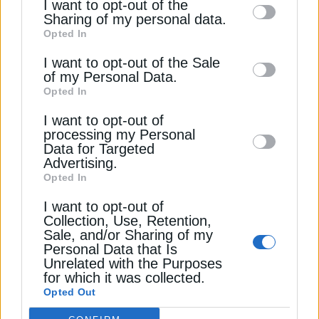
I want to opt-out of the
information by third parties on the IAB’s list
Sharing of my personal data.
Για μεγάλο μέρος του κοινού, η πυρηνική ενέργεια
Opted In
of downstream participants. This
στην Ινδία συνδέεται στενά με τους κινδύνους
information may also be disclosed by us to
I want to opt-out of the Sale
ακτινοβολίας και οι ζώνες αποκλεισμού
of my Personal Data.
third parties on the
IAB’s List of
λειτουργούν ως μετρήσιμη εγγύηση ότι ο κίνδυνος
Opted In
Downstream Participants
that may further
διατηρείται σε απόσταση.
I want to opt-out of
disclose it to other third parties.
processing my Personal
Διαβάστε ακόμη
Data for Targeted
Advertising.
Opted In
Νέα δυναμική για τον εμπορικό διάδρομο Ινδίας–
I want to opt-out of
Ευρώπης, ο ρόλος της Ελλάδας
Collection, Use, Retention,
Sale, and/or Sharing of my
Personal Data that Is
Η Google άρχισε την κατασκευή του τεράστιου
Unrelated with the Purposes
κέντρου AI στην Ινδία
for which it was collected.
Opted Out
Καθαρές τεχνολογίες: Γιατί η Ινδία δυσκολεύεται