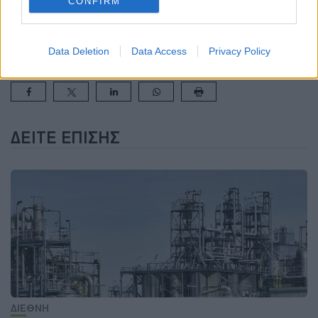
CONFIRM
να γίνει…Κίνα
ΙΝΔΙΑ
ΠΥΡΗΝΙΚΗ ΕΝΕΡΓΕΙΑ
Data Deletion
Data Access
Privacy Policy
ΔΕΊΤΕ ΕΠΊΣΗΣ
ΔΙΕΘΝΗ