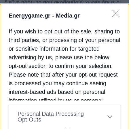
διεθνή πρότυπα που ακολουθούν χώρες όπως οι
ΗΠΑ και η Γαλλία, οι οποίες δεν καθορίζουν
Energygame.gr -
Media.gr
συγκεκριμένες αποστάσεις αποκλεισμού.
If you wish to opt-out of the sale, sharing to
Οι αυστηροί κανόνες χωροθέτησης –
third parties, or processing of your personal
συμπεριλαμβανομένης της απόστασης από
ανθρώπινους οικισμούς και των κινδύνων για την
or sensitive information for targeted
ασφάλεια – μαζί με τις χρονοβόρες διαδικασίες
advertising by us, please use the below
απόκτησης γης, που συχνά υπερβαίνουν τα
opt-out section to confirm your selection.
τέσσερα έως πέντε έτη, δυσχεραίνουν τον
Please note that after your opt-out request
εντοπισμό νέων τοποθεσιών.
is processed you may continue seeing
interest-based ads based on personal
Η απόφαση σχετικά με τις ζώνες αποκλεισμού,
information utilized by us or personal
ωστόσο, ενέχει τον κίνδυνο αντίδρασης σε μια
information disclosed to third parties prior
χώρα όπου η πυρηνική ενέργεια έχει αντιμετωπίσει
Personal Data Processing
την αντίθεση του κοινού, παρά το γεγονός ότι δεν
to your opt-out. You may separately opt-out
Opt Outs
έχει καταγραφεί κανένα σοβαρό ατύχημα.
of the further disclosure of your personal