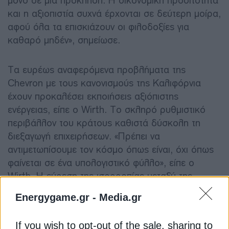
μόνο σε μία πρόκληση. Η οικονομική προσιτότητα
και η αξιοπιστία συχνά έρχονται σε δεύτερη μοίρα,
αφού όλα τα επισκιάζουν οι φιλοδοξίες για
καθαρό μηδέν», σημείωσε.
Τα ευρέως αναφερόμενα προβλήματα της
Chevron με τους κανονισμούς της Καλιφόρνια
έχουν προκαλέσει εκποιήσεις αξιόπιστης
ενέργειας, είπε ο Wirth. Το σκληρό ρυθμιστικό
περιβάλλον του κράτους καθιστά δύσκολη τη
διεξαγωγή επιχειρήσεων. «Πρέπει να
αντιμετωπίσουμε τον κόσμο όπως είναι, όχι όπως
φαίνεται σε ένα υπολογιστικό φύλλο», είπε ο
Wirth. Η εύρεση της ισορροπίας μεταξύ της
βιωσιμότητας και των αναγκών των πελατών θα
Energygame.gr -
Media.gr
είναι το κλειδί για μια αποτελεσματική ενεργειακή
μετάβαση.
If you wish to opt-out of the sale, sharing to