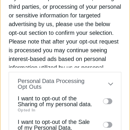
third parties, or processing of your personal
Οι δαπάνες για το υδρογόνο
or sensitive information for targeted
αγγίζουν το 1 τρισ.
advertising by us, please use the below
opt-out section to confirm your selection.
Όλοι συμφωνούν πάντως στο γεγονός ότι η
Please note that after your opt-out request
ενεργειακή μετάβαση κοστίζει. Οι νέες τεχνολογίες
is processed you may continue seeing
που έχουν έρθει στο προσκήνιο χρειάζονται
επενδύσεις και έργα ώστε να μπορέσουν να
interest-based ads based on personal
καταστούν βιώσιμες. «Η Ευρώπη και οι ΗΠΑ θα
information utilized by us or personal
πρέπει να δαπανήσουν πάνω από 1
information disclosed to third parties prior
Personal Data Processing
τρισεκατομμύριο δολάρια για την κατασκευή
to your opt-out. You may separately opt-out
Opt Outs
υποδομών που θα επιτρέψουν την ευρεία χρήση
of the further disclosure of your personal
του καυσίμου υδρογόνου», δήλωσε στέλεχος της
I want to opt-out of the
information by third parties on the IAB’s list
Mitsubishi Heavy Industries.
Sharing of my personal data.
Opted In
of downstream participants. This
information may also be disclosed by us to
Μια μαζική μετάβαση στο υδρογόνο θα χρειαστεί
I want to opt-out of the Sale
of my Personal Data.
σημαντική νέα ζήτηση, η οποία θα μπορούσε να
third parties on the
IAB’s List of