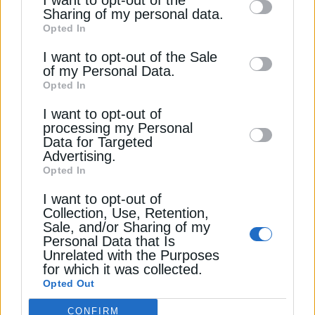
I want to opt-out of the
information by third parties on the IAB’s list
Sharing of my personal data.
ΑΙΟΛΙΚΗ ΕΝΕΡΓΕΙΑ
ΕΝΕΡΓΕΙΑ
ΗΛΕΚΤΡΙΚΗ ΕΝΕΡΓΕΙΑ
Opted In
of downstream participants. This
ΗΠΑ
information may also be disclosed by us to
I want to opt-out of the Sale
of my Personal Data.
third parties on the
IAB’s List of
Opted In
Downstream Participants
that may further
I want to opt-out of
disclose it to other third parties.
processing my Personal
ΔΕΊΤΕ ΕΠΊΣΗΣ
Data for Targeted
Advertising.
Opted In
I want to opt-out of
Collection, Use, Retention,
Sale, and/or Sharing of my
Personal Data that Is
Unrelated with the Purposes
for which it was collected.
Opted Out
CONFIRM
ΑΝΑΝΕΩΣΙΜΕΣ ΠΗΓΕΣ