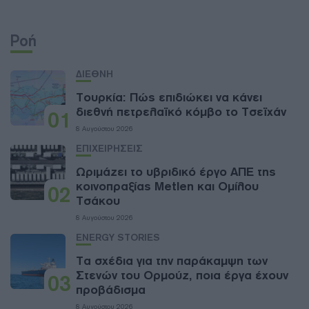
Ροή
ΔΙΕΘΝΗ
Τουρκία: Πώς επιδιώκει να κάνει
διεθνή πετρελαϊκό κόμβο το Τσεϊχάν
01
8 Αυγούστου 2026
ΕΠΙΧΕΙΡΗΣΕΙΣ
Ωριμάζει το υβριδικό έργο ΑΠΕ της
κοινοπραξίας Metlen και Ομίλου
02
Τσάκου
8 Αυγούστου 2026
ENERGY STORIES
Τα σχέδια για την παράκαμψη των
Στενών του Ορμούζ, ποια έργα έχουν
03
προβάδισμα
8 Αυγούστου 2026