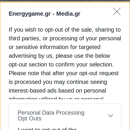
εξακολουθούν να χαρακτηρίζουν τον ενεργειακό
σχεδιασμό στις ΗΠΑ.
Energygame.gr -
Media.gr
If you wish to opt-out of the sale, sharing to
Διαβάστε ακόμη
third parties, or processing of your personal
or sensitive information for targeted
ΗΠΑ – Ιράν: Οι άμυνες του πετρελαίου, η
advertising by us, please use the below
πίεση στο φυσικό αέριο και τα δύο σενάρια
opt-out section to confirm your selection.
Please note that after your opt-out request
is processed you may continue seeing
Τουρκία: Το σχέδιο για αγωγό καυσίμων στην
interest-based ads based on personal
ανατολική πτέρυγα του ΝΑΤΟ
information utilized by us or personal
information disclosed to third parties prior
IATA: Πολλές αεροπορικές έχουν πληγεί
Personal Data Processing
σημαντικά από τις διακυμάνσεις στις τιμές
to your opt-out. You may separately opt-out
Opt Outs
καυσίμων
of the further disclosure of your personal