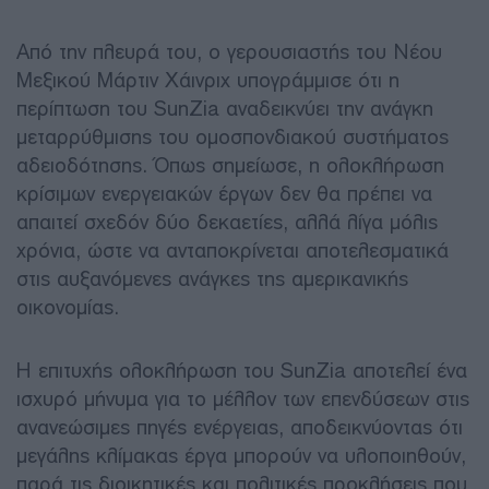
Από την πλευρά του, ο γερουσιαστής του Νέου
Μεξικού Μάρτιν Χάινριχ υπογράμμισε ότι η
περίπτωση του SunZia αναδεικνύει την ανάγκη
μεταρρύθμισης του ομοσπονδιακού συστήματος
αδειοδότησης. Όπως σημείωσε, η ολοκλήρωση
κρίσιμων ενεργειακών έργων δεν θα πρέπει να
απαιτεί σχεδόν δύο δεκαετίες, αλλά λίγα μόλις
χρόνια, ώστε να ανταποκρίνεται αποτελεσματικά
στις αυξανόμενες ανάγκες της αμερικανικής
οικονομίας.
Η επιτυχής ολοκλήρωση του SunZia αποτελεί ένα
ισχυρό μήνυμα για το μέλλον των επενδύσεων στις
ανανεώσιμες πηγές ενέργειας, αποδεικνύοντας ότι
μεγάλης κλίμακας έργα μπορούν να υλοποιηθούν,
παρά τις διοικητικές και πολιτικές προκλήσεις που