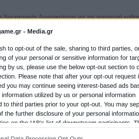
ς βιομηχανικής δυναμικότητας για την παραγωγή καθ
ό μορφή επιχορηγήσεων και φορολογικών ελαφρύνσεων
game.gr -
Media.gr
μεγάλες επιχειρήσεις που πραγματοποιούν επενδύσεις 
sh to opt-out of the sale, sharing to third parties, o
ng of your personal or sensitive information for ta
ληροί τις προϋποθέσεις που ορίζονται στο CISAF.
ι την παραγωγή καθαρών τεχνολογιών, των βασικών
ing by us, please use the below opt-out section to 
λών, ενώ μπορεί να εφαρμοστεί έως τις 31 Δεκεμβρί
ection. Please note that after your opt-out request 
d you may continue seeing interest-based ads ba
ρο είναι αναγκαίο, κατάλληλο και αναλογικό για την
 information utilized by us or personal information
ηδενικών εκπομπών και για τη διευκόλυνση της ανάπτυ
d to third parties prior to your opt-out. You may se
ιο του Clean Industrial Deal. Η απόφαση βασίζεται 
of the further disclosure of your personal informati
Ε και στους όρους του CISAF.
rties on the IAB’s list of downstream participants. T
ion may also be disclosed by us to third parties on
ρινε το μέτρο σύμφωνα με τους κανόνες της ΕΕ για τι
nal Data Processing Opt Outs