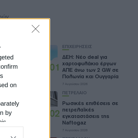
αρών
 και θα
Ροή
για την
ΕΠΙΧΕΙΡΗΣΕΙΣ
r
ΔΕΗ: Νέο deal για
rgeted
χαρτοφυλάκιο έργων
01
confirm
ΑΠΕ άνω των 2 GW σε
ου 2030.
is
Πολωνία και Ουγγαρία
sed on
7 Αυγούστου 2026
ΠΕΤΡΕΛΑΙΟ
ξης
Ρωσικές επιθέσεις σε
parately
στο άρθρο
πετρελαϊκές
02
on by
εγκαταστάσεις της
his
Naftogaz
 the
7 Αυγούστου 2026
ς