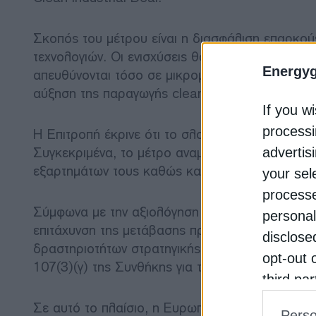
Σκοπός του μέτρου είναι η διασφάλιση επαρκού
τεχνολογιών. Οι ενισχύσεις θα χορηγούνται υπ
Energy
απευθύνονται τόσο σε μικρομεσαίες όσο και σε 
αύξηση της παραγωγής cleantech.
If you wi
processi
Η Επιτροπή έκρινε ότι το σλοβακικό καθεστώς π
Συγκεκριμένα, το μέτρο αναμένεται να ενισχύσε
advertis
εξαρτημάτων τους καθώς και κρίσιμων πρώτων υ
your sel
processe
Σύμφωνα με την αξιολόγηση της Κομισιόν, το μέτ
personal
επιτάχυνση της μετάβασης προς μια οικονομία μ
disclose
δραστηριοτήτων στρατηγικής σημασίας στο πλαίσ
opt-out 
107(3)(γ) της Συνθήκης για τη Λειτουργία της Ε
third pa
informat
Σε αυτό το πλαίσιο, η Ευρωπαϊκή Επιτροπή ενέκ
Perso