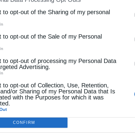
st of Downstream Participants
that may further discl
rd parties.
t to opt-out of the Sharing of my personal
In
t to opt-out of the Sale of my Personal
n Industrial Deal, που υιοθετήθηκε στις 25 Ιουνίου 2
ίζουν τη μετάβαση σε μια οικονομία μηδενικών εκπομ
In
t to opt-out of processing my Personal Data
όζουν έως το 2030 διάφορες κατηγορίες ενισχύσεων, 
argeted Advertising.
In
t to opt-out of Collection, Use, Retention,
ργειας και καυσίμων χαμηλών εκπομπών,
 and/or Sharing of my Personal Data that Is
ated with the Purposes for which it was
 ηλεκτρικής ενέργειας για ενεργοβόρες βιομηχανίες,
cted.
Out
εργασιών μέσω ηλεκτροδότησης, ενεργειακής αποδοτικότητας
CONFIRM