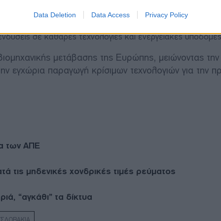
ς μπαταρίες, φωτοβολταϊκά, ανεμογεννήτριες, αντλίες θερ
Data Deletion
Data Access
Privacy Policy
πενδύσεις σε καθαρές τεχνολογίες και ενεργειακές υποδομές
βιομηχανικής μετάβασης της Ευρώπης, μειώνοντας την
ην εγχώρια παραγωγή κρίσιμων τεχνολογιών για την π
να των ΑΠΕ
ά τις μηδενικές χονδρικές τιμές ρεύματος
ιά, “αγκάθι” τα δίκτυα
ΣΛΟΒΑΚΙΑ