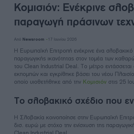
Κομισιόν: Ενέκρινε σλοβα
παραγωγή πράσινων τεχ
Newsroom
Από
17 Ιουνίου 2026
Η Ευρωπαϊκή Επιτροπή ενέκρινε ένα σλοβακικό 
παραγωγικής ικανότητας στον τομέα των καθαρώ
του Clean Industrial Deal. Το μέτρο εντάσσεται
εκπομπών και εγκρίθηκε βάσει του νέου Πλαισίο
οποίο υιοθετήθηκε από την
Κομισιόν
στις 25 Ιο
Το σλοβακικό σχέδιο που εν
Η Σλοβακία κοινοποίησε στην Ευρωπαϊκή Επιτρ
δισ. ευρώ με στόχο την ενίσχυση της παραγωγικ
Clean Industrial Deal.