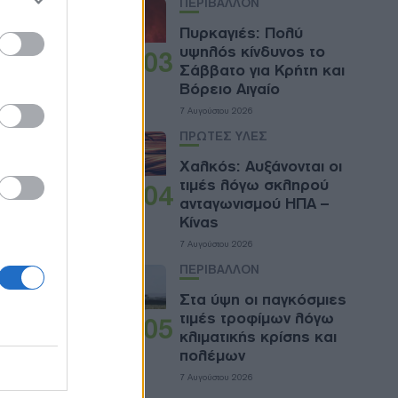
ΠΕΡΙΒΑΛΛΟΝ
ose it to
Πυρκαγιές: Πολύ
υψηλός κίνδυνος το
03
Σάββατο για Κρήτη και
Βόρειο Αιγαίο
7 Αυγούστου 2026
025,
ΠΡΩΤΕΣ ΥΛΕΣ
πών.
Χαλκός: Αυξάνονται οι
τιμές λόγω σκληρού
04
μεταξύ
ανταγωνισμού ΗΠΑ –
Κίνας
7 Αυγούστου 2026
ΠΕΡΙΒΑΛΛΟΝ
Στα ύψη οι παγκόσμιες
τιμές τροφίμων λόγω
05
κλιματικής κρίσης και
 και
πολέμων
7 Αυγούστου 2026