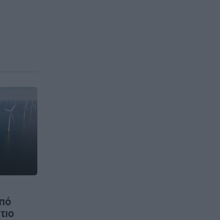
από
τιο