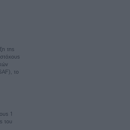
ξη της
 στόχους
ικών
SAF), το
ους 1
ς του