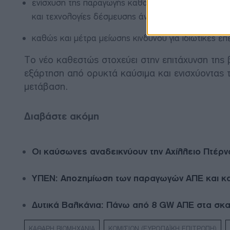
ενίσχυση της παραγωγής καθαρών τεχνολογιών, όπω
και τεχνολογίες δέσμευσης άνθρακα,
καθώς και μέτρα μείωσης κινδύνου για ιδιωτικές ε
Το νέο καθεστώς στοχεύει στην επιτάχυνση της 
εξάρτηση από ορυκτά καύσιμα και ενισχύοντας τ
μετάβαση.
Διαβάστε ακόμη
Οι καύσωνες αναδεικνύουν την Αχίλλειο Πτέρ
ΥΠΕΝ: Αποζημίωση των παραγωγών ΑΠΕ και κατ
Δυτικά Βαλκάνια: Πάνω από 8 GW ΑΠΕ στα σκαρ
ΚΑΘΑΡΗ ΒΙΟΜΗΧΑΝΙΑ
ΚΟΜΙΣΙΟΝ (ΕΥΡΩΠΑΪΚΗ ΕΠΙΤΡΟΠΗ)