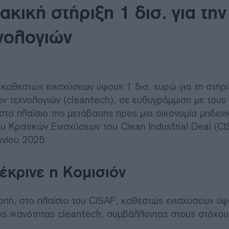
κική στήριξη 1 δισ. για την
νολογιών
καθεστώς ενισχύσεων ύψους 1 δισ. ευρώ για τη στήρι
ν τεχνολογιών (cleantech), σε ευθυγράμμιση με τους
 στο πλαίσιο της μετάβασης προς μια οικονομία μηδεν
υ Κρατικών Ενισχύσεων του Clean Industrial Deal (CI
υνίου 2025.
έκρινε η Κομισιόν
οπή, στο πλαίσιο του CISAF, καθεστώς ενισχύσεων ύψ
ής ικανότητας cleantech, συμβάλλοντας στους στόχου