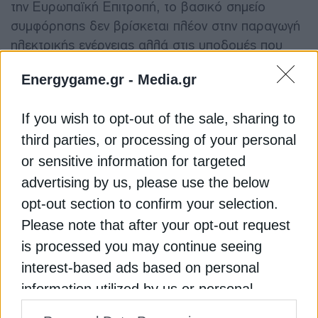
την Ευρωπαϊκή Επιτροπή, το βασικό σημείο
συμφόρησης δεν βρίσκεται πλέον στην παραγωγή
ηλεκτρικής ενέργειας αλλά στις υποδομές που
καλούνται να τη μεταφέρουν και να τη
Energygame.gr -
Media.gr
διαχειριστούν.
If you wish to opt-out of the sale, sharing to
Τα δίκτυα μεταφοράς και διανομής της περιοχής
third parties, or processing of your personal
δεν έχουν σχεδιαστεί για να διαχειριστούν μεγάλες
or sensitive information for targeted
ποσότητες μεταβλητής παραγωγής από ΑΠΕ.
Πρόκειται για υποδομές που αναπτύχθηκαν γύρω
advertising by us, please use the below
από ένα παλαιότερο μοντέλο, με λίγες μεγάλες
opt-out section to confirm your selection.
μονάδες ηλεκτροπαραγωγής και
Please note that after your opt-out request
μονοκατευθυντικές ροές ενέργειας. Η μετάβαση
is processed you may continue seeing
σε ένα αποκεντρωμένο μοντέλο, με χιλιάδες νέες
interest-based ads based on personal
εγκαταστάσεις ηλιακής και αιολικής παραγωγής,
information utilized by us or personal
απαιτεί δίκτυα με δυνατότητα αμφίδρομων ροών,
Εγγραφή στο Newsletter
information disclosed to third parties prior
τοπικούς μηχανισμούς εξισορρόπησης, τεχνική