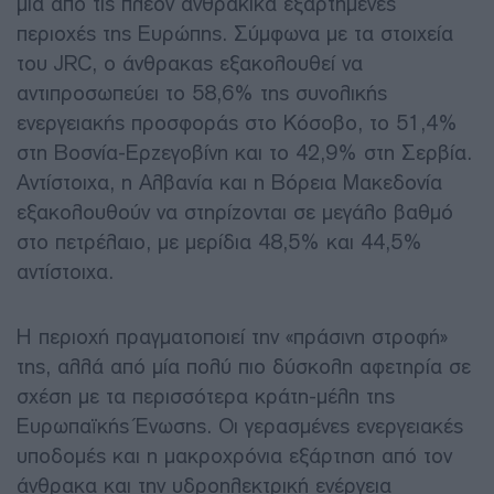
μία από τις πλέον ανθρακικά εξαρτημένες
περιοχές της Ευρώπης. Σύμφωνα με τα στοιχεία
του JRC, ο άνθρακας εξακολουθεί να
αντιπροσωπεύει το 58,6% της συνολικής
ενεργειακής προσφοράς στο Κόσοβο, το 51,4%
στη Βοσνία-Ερζεγοβίνη και το 42,9% στη Σερβία.
Αντίστοιχα, η Αλβανία και η Βόρεια Μακεδονία
εξακολουθούν να στηρίζονται σε μεγάλο βαθμό
στο πετρέλαιο, με μερίδια 48,5% και 44,5%
αντίστοιχα.
Η περιοχή πραγματοποιεί την «πράσινη στροφή»
της, αλλά από μία πολύ πιο δύσκολη αφετηρία σε
σχέση με τα περισσότερα κράτη-μέλη της
Ευρωπαϊκής Ένωσης. Οι γερασμένες ενεργειακές
υποδομές και η μακροχρόνια εξάρτηση από τον
άνθρακα και την υδροηλεκτρική ενέργεια