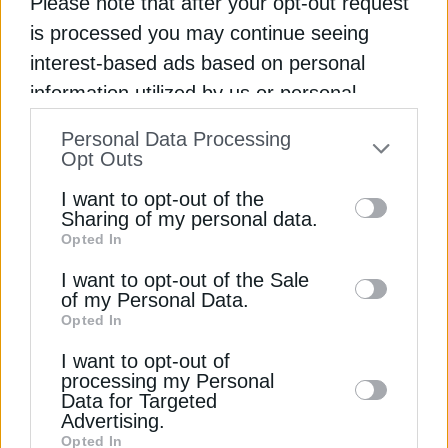
Please note that after your opt-out request
4 Σεπτεμβρίου 2024
is processed you may continue seeing
interest-based ads based on personal
information utilized by us or personal
information disclosed to third parties prior
Personal Data Processing
to your opt-out. You may separately opt-out
Opt Outs
of the further disclosure of your personal
I want to opt-out of the
information by third parties on the IAB’s list
Sharing of my personal data.
Opted In
ΑΝΑΝΕΩΣΙΜΕΣ ΠΗΓΕΣ
of downstream participants. This
information may also be disclosed by us to
Eurostat: Μειωμένη κατά 12,4% η
I want to opt-out of the Sale
of my Personal Data.
παραγωγή ΑΠΕ στην Ελλάδα το α’ τρίμηνο
third parties on the
IAB’s List of
Opted In
2025
Downstream Participants
that may further
19 Ιουνίου 2025
I want to opt-out of
disclose it to other third parties.
processing my Personal
Data for Targeted
Advertising.
Opted In