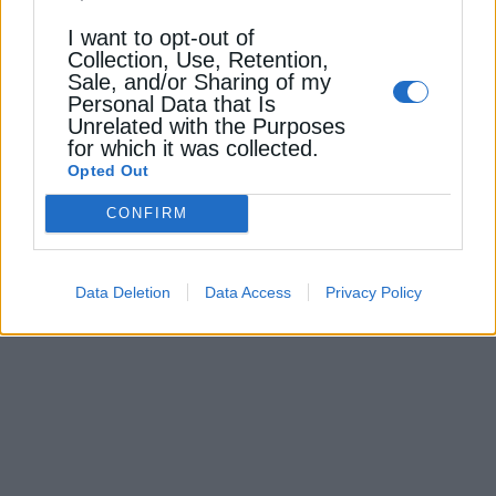
I want to opt-out of
Collection, Use, Retention,
Sale, and/or Sharing of my
Personal Data that Is
Unrelated with the Purposes
for which it was collected.
ΑΝΑΝΕΩΣΙΜΕΣ ΠΗΓΕΣ
Opted Out
Η Κομισιόν καλεί τα κράτη να
ακολουθήσουν την οδηγία ΑΠΕ
CONFIRM
24 Ιουλίου 2025
Data Deletion
Data Access
Privacy Policy