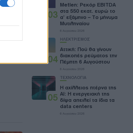
Metlen: Ρεκόρ EBITDA
στα 550 εκατ. ευρώ το
03
α’ εξάμηνο – Το μήνυμα
Μυτιληναίου
6 Αυγούστου 2026
ΗΛΕΚΤΡΙΣΜΟΣ
Αττική: Πού θα γίνουν
διακοπές ρεύματος την
04
Πέμπτη 6 Αυγούστου
6 Αυγούστου 2026
ΤΕΧΝΟΛΟΓΙΑ
Η αχίλλειος πτέρνα της
AI: Η ενεργειακή της
05
δίψα απειλεί τα ίδια τα
data centers
6 Αυγούστου 2026