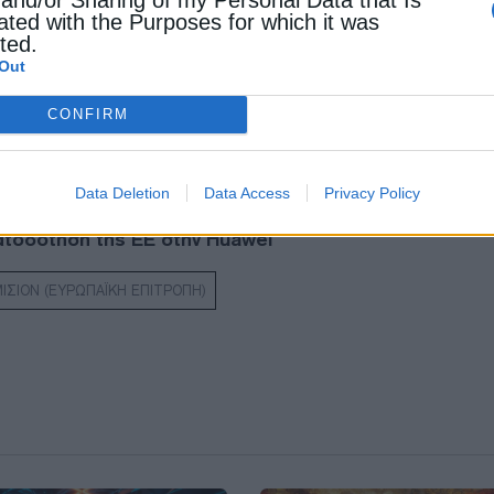
ated with the Purposes for which it was
cted.
Out
CONFIRM
ησης του “Ελλάδα 2.0” στην Κομισιόν
όν να λάβει επιδότηση για την επένδυση στο Αμύνταιο
Data Deletion
Data Access
Privacy Policy
ατοδότηση της ΕΕ στην Huawei
ΙΣΙΟΝ (ΕΥΡΩΠΑΪΚΗ ΕΠΙΤΡΟΠΗ)