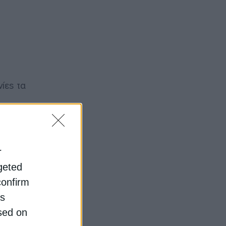
ίες τα
 την
r
rgeted
confirm
θρακα
 τη
is
sed on