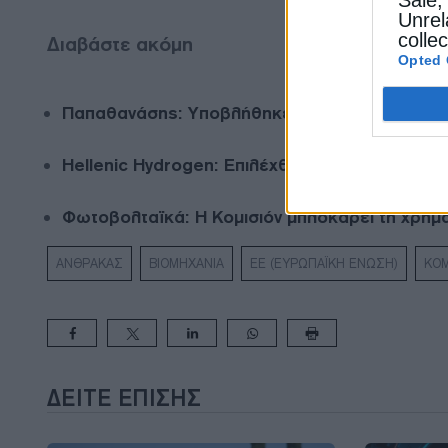
Unrel
colle
Διαβάστε ακόμη
Opted 
Παπαθανάσης: Υποβλήθηκε η πρόταση αναθεώρ
Hellenic Hydrogen: Επιλέχθηκε από την Κομισι
Φωτοβολταϊκά: Η Κομισιόν μπλοκάρει τη χρημ
ΑΝΘΡΑΚΑΣ
ΒΙΟΜΗΧΑΝΙΑ
ΕΕ (ΕΥΡΩΠΑΪΚΗ ΕΝΩΣΗ)
ΚΟΜ
ΔΕΊΤΕ ΕΠΊΣΗΣ