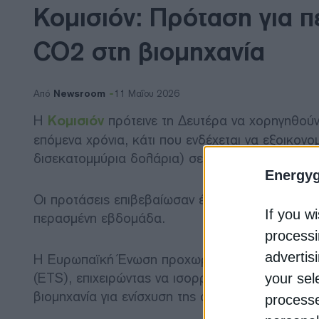
Κομισιόν: Πρόταση για 
CO2 στη βιομηχανία
Newsroom
Από
11 Μαΐου 2026
Η
Κομισιόν
πρότεινε τη Δευτέρα να χορηγηθούν
επόμενα χρόνια, κάτι που ενδέχεται να εξοικονο
δισεκατομμύρια δολάρια) σε έξοδα για το CO2.
Energy
Οι προτάσεις επιβεβαίωσαν ένα δημοσίευμα του
If you wi
περασμένη εβδομάδα.
processi
advertis
Η Ευρωπαϊκή Ένωση προχωρά σε αναθεώρηση τ
(ETS), επιχειρώντας να ισορροπήσει μεταξύ των
your sel
βιομηχανία για ενίσχυση της ανταγωνιστικότητας
processe