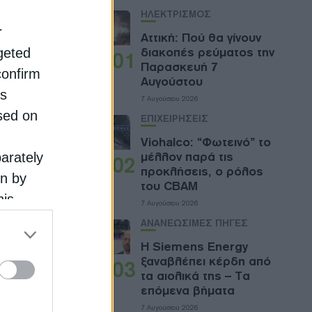
ΗΛΕΚΤΡΙΣΜΟΣ
vil
r
υθυντή
Αττική: Πού θα γίνουν
διακοπές ρεύματος την
rgeted
01
Παρασκευή 7
confirm
Αυγούστου
is
7 Αυγούστου 2026
sed on
ΕΠΙΧΕΙΡΗΣΕΙΣ
Viohalco: “Φωτεινό” το
μέλλον παρά τις
parately
02
προκλήσεις, ο ρόλος
on by
του CBAM
his
7 Αυγούστου 2026
 the
ΑΝΑΝΕΩΣΙΜΕΣ ΠΗΓΕΣ
ose it to
Η Siemens Energy
ξαναβλέπει κέρδη από
03
τα αιολικά της – Τα
επόμενα βήματα
7 Αυγούστου 2026