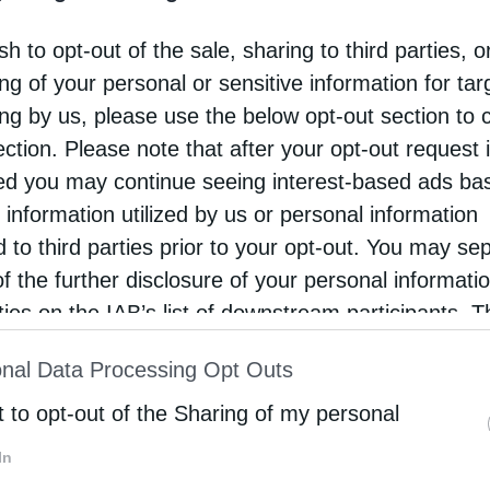
O Σταυρός του Αξιωματούχου του Τάγματος Merito Ci
sh to opt-out of the sale, sharing to third parties, o
απονεμήθηκε στον Θανάση Τσαντίλα, Εκτελεστικό Διε
της Rokas Renewables
ng of your personal or sensitive information for ta
ing by us, please use the below opt-out section to 
Newsroom
Από
6 Μαΐου 2026
ection. Please note that after your opt-out request 
d you may continue seeing interest-based ads ba
 information utilized by us or personal information
d to third parties prior to your opt-out. You may se
of the further disclosure of your personal informati
rties on the IAB’s list of downstream participants. T
ion may also be disclosed by us to third parties on
nal Data Processing Opt Outs
st of Downstream Participants
that may further discl
rd parties.
t to opt-out of the Sharing of my personal
In