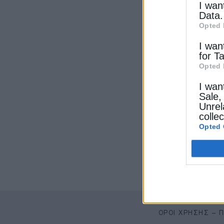
I wan
Data.
Opted 
I wan
for T
Opted 
I wan
Sale,
Unrel
colle
Opted 
ΌΡΟΙ ΧΡΉΣΗΣ – 