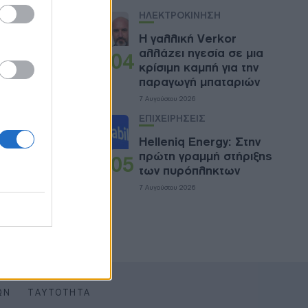
ΗΛΕΚΤΡΟΚΙΝΗΣΗ
Η γαλλική Verkor
αλλάζει ηγεσία σε μια
04
κρίσιμη καμπή για την
παραγωγή μπαταριών
7 Αυγούστου 2026
ΕΠΙΧΕΙΡΗΣΕΙΣ
Helleniq Energy: Στην
πρώτη γραμμή στήριξης
05
των πυρόπληκτων
7 Αυγούστου 2026
ΩΝ
ΤΑΥΤΌΤΗΤΑ