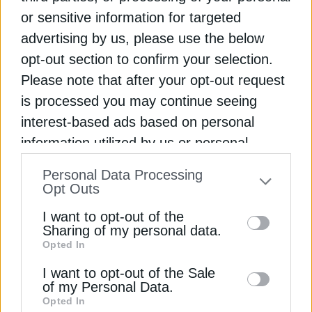
or sensitive information for targeted
advertising by us, please use the below
opt-out section to confirm your selection.
Please note that after your opt-out request
is processed you may continue seeing
interest-based ads based on personal
information utilized by us or personal
information disclosed to third parties prior
Personal Data Processing
to your opt-out. You may separately opt-out
Opt Outs
ΗΛΕΚΤΡΙΣΜΟΣ
of the further disclosure of your personal
I want to opt-out of the
Τετ α τετ Μανιάτη με τον νέο
information by third parties on the IAB’s list
Sharing of my personal data.
Επίτροπο Ενέργειας Νταν
Opted In
of downstream participants. This
Γιόργκενσεν
information may also be disclosed by us to
I want to opt-out of the Sale
of my Personal Data.
third parties on the
IAB’s List of
Ο Γιάννης Μανιάτης έθεσε υπόψη του
Opted In
Downstream Participants
that may further
προτεινόμενου Επιτρόπου Ενέργειας, Νταν