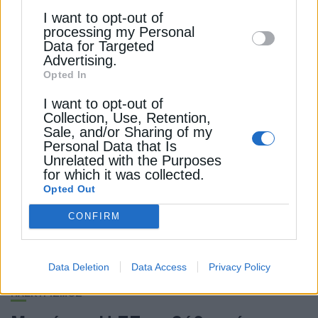
Γιόργκενσεν, το θέμα των υψηλών τιμών ενέργειας
I want to opt-out of
disclose it to other third parties.
processing my Personal
στην Ελλάδα
Data for Targeted
Advertising.
Λαλέλα Χρυσανθοπούλου
Από
28 Σεπτεμβρίου 2024
Opted In
I want to opt-out of
Collection, Use, Retention,
Sale, and/or Sharing of my
Personal Data that Is
Unrelated with the Purposes
for which it was collected.
Opted Out
CONFIRM
Data Deletion
Data Access
Privacy Policy
ΗΛΕΚΤΡΙΣΜΟΣ