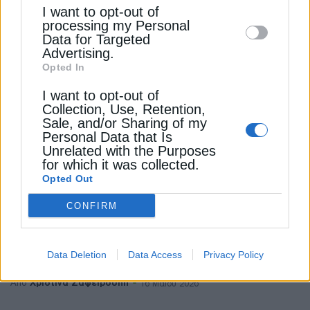
I want to opt-out of
disclose it to other third parties.
processing my Personal
Data for Targeted
Advertising.
Opted In
I want to opt-out of
Collection, Use, Retention,
ΧΡΗΣΤΙΚΑ
Sale, and/or Sharing of my
Personal Data that Is
Αλλάζω Σύστημα Θέρμανσης και
Unrelated with the Purposes
for which it was collected.
Θερμοσίφωνα: Στο 90% του
Opted Out
στόχου για τους θερμοσίφωνες
CONFIRM
Πώς τρέχει το πρόγραμμα Αλλάζω σύστημα
θέρμανσης και θερμοσίφωνα. Πώς
διαμορφώνονται τα κόστη ανά τεχνολογία
Data Deletion
Data Access
Privacy Policy
Χριστίνα Ζαφειρούλη
Από
16 Μαΐου 2026