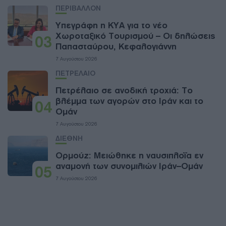
ΠΕΡΙΒΑΛΛΟΝ
Υπεγράφη η ΚΥΑ για το νέο
Χωροταξικό Τουρισμού – Οι δηλώσεις
03
Παπασταύρου, Κεφαλογιάννη
7 Αυγούστου 2026
ΠΕΤΡΕΛΑΙΟ
Πετρέλαιο σε ανοδική τροχιά: Το
βλέμμα των αγορών στο Ιράν και το
04
Ομάν
7 Αυγούστου 2026
ΔΙΕΘΝΗ
Ορμούζ: Μειώθηκε η ναυσιπλοΐα εν
αναμονή των συνομιλιών Ιράν–Ομάν
05
7 Αυγούστου 2026