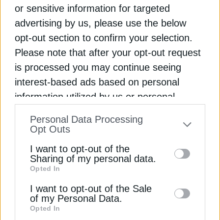
or sensitive information for targeted
advertising by us, please use the below
ΧΡΗΣΤΙΚΑ
opt-out section to confirm your selection.
Αντλίες θερμότητας: Σε ρεκόρ
Please note that after your opt-out request
πωλήσεων οδεύει η εγχώρια
is processed you may continue seeing
αγορά το 2026
interest-based ads based on personal
information utilized by us or personal
Αύξηση 50% των πωλήσεων παρουσιάζει η
Εγγραφή στο Newsletter
information disclosed to third parties prior
ελληνική αγορά αντλιών θερμότητας το πρώτο
Personal Data Processing
τετράμηνο. Πώς κινείται η Ευρώπη
to your opt-out. You may separately opt-out
Opt Outs
of the further disclosure of your personal
Χριστίνα Ζαφειρούλη
Από
I want to opt-out of the
19 Μαΐου 2026
information by third parties on the IAB’s list
Sharing of my personal data.
Opted In
of downstream participants. This
Αποδέσχομαι τους
Όρους χρήσης και
*
information may also be disclosed by us to
I want to opt-out of the Sale
την Πολιτική Απορρήτου
of my Personal Data.
third parties on the
IAB’s List of
Opted In
Downstream Participants
that may further
Εγγραφή