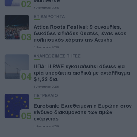
Multiverse
02
6 Αυγούστου 2026
ΕΠΙΚΑΙΡΟΤΗΤΑ
Attica Roots Festival: 9 συναυλίες,
δεκάδες χιλιάδες θεατές, ένας νέος
03
πολιτιστικός χάρτης της Αττικής
6 Αυγούστου 2026
ΑΝΑΝΕΩΣΙΜΕΣ ΠΗΓΕΣ
ΗΠΑ: Η RWE εγκαταλείπει άδειες για
τρία υπεράκτια αιολικά με αντάλλαγμα
04
$1,22 δισ.
6 Αυγούστου 2026
ΠΕΤΡΕΛΑΙΟ
Eurobank: Εκτεθειμένη η Ευρώπη στον
κίνδυνο διακύμανσης των τιμών
05
ενέργειας
6 Αυγούστου 2026