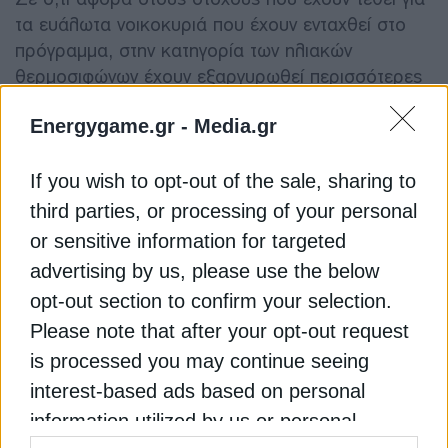
τα ευάλωτα νοικοκυριά που έχουν ενταχθεί στο
πρόγραμμα, στην κατηγορία των ηλιακών
θερμοσιφώνων έχουν εξαργυρωθεί περισσότερες
από 4.200 επιταγές, ποσοστό που αντιστοιχεί στο
Energygame.gr -
Media.gr
77% του αναθεωρημένου στόχου των 5.500
επιταγών. Αντίθετα, στις αντλίες θερμότητας η
πρόοδος είναι αισθητά χαμηλότερη. Έχουν
If you wish to opt-out of the sale, sharing to
εξαργυρωθεί περί τις 850 επιταγές, δηλαδή
third parties, or processing of your personal
περίπου το 40% του αναθεωρημένου στόχου των
or sensitive information for targeted
2.500 εγκαταστάσεων.
advertising by us, please use the below
opt-out section to confirm your selection.
Πώς αποτυπώνονται οι
Please note that after your opt-out request
σχετικές επενδύσεις
is processed you may continue seeing
interest-based ads based on personal
Τα διαθέσιμα στοιχεία αποτυπώνουν και το ύψος
information utilized by us or personal
των επενδύσεων που πραγματοποιούνται μέσω του