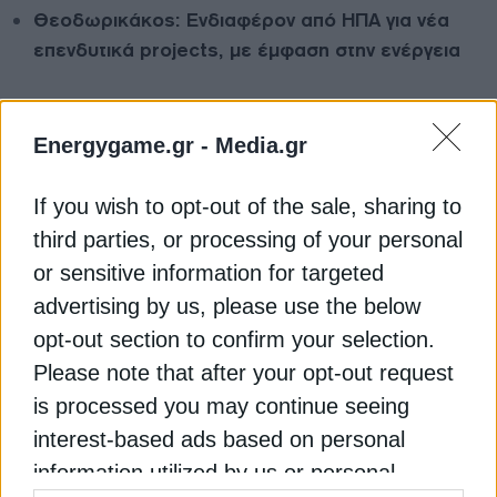
Θεοδωρικάκος: Ενδιαφέρον από ΗΠΑ για νέα
επενδυτικά projects, με έμφαση στην ενέργεια
Σύγχυση για την παρέμβαση για το βιομηχανικό
ρεύμα, το μήνυμα του ΣΕΒ
Energygame.gr -
Media.gr
ΒΙΟΜΗΧΑΝΙΑ
ΚΟΜΙΣΙΟΝ (ΕΥΡΩΠΑΪΚΗ ΕΠΙΤΡΟΠΗ)
If you wish to opt-out of the sale, sharing to
third parties, or processing of your personal
ΤΑΚΗΣ ΘΕΟΔΩΡΙΚΑΚΟΣ
or sensitive information for targeted
advertising by us, please use the below
opt-out section to confirm your selection.
Please note that after your opt-out request
ΔΕΊΤΕ ΕΠΊΣΗΣ
is processed you may continue seeing
interest-based ads based on personal
information utilized by us or personal