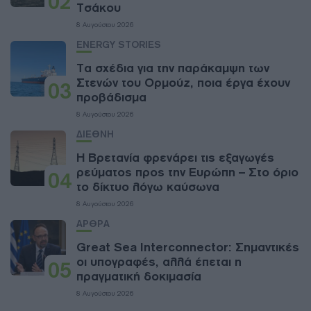
02
Τσάκου
8 Αυγούστου 2026
ENERGY STORIES
Τα σχέδια για την παράκαμψη των
Στενών του Ορμούζ, ποια έργα έχουν
03
προβάδισμα
8 Αυγούστου 2026
ΔΙΕΘΝΗ
Η Βρετανία φρενάρει τις εξαγωγές
ρεύματος προς την Ευρώπη – Στο όριο
04
το δίκτυο λόγω καύσωνα
8 Αυγούστου 2026
ΑΡΘΡΑ
Great Sea Interconnector: Σημαντικές
οι υπογραφές, αλλά έπεται η
05
πραγματική δοκιμασία
8 Αυγούστου 2026