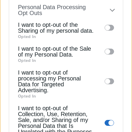
information disclosed to third parties prior
Personal Data Processing
to your opt-out. You may separately opt-out
Opt Outs
of the further disclosure of your personal
I want to opt-out of the
information by third parties on the IAB’s list
Sharing of my personal data.
Opted In
of downstream participants. This
ΠΟΛΙΤΙΚΗ
information may also be disclosed by us to
I want to opt-out of the Sale
Μητσοτάκης: Αγκάθι οι υψηλές τιμές
of my Personal Data.
third parties on the
IAB’s List of
ενέργειας, αναγκαίες οι επενδύσεις στα
Opted In
Downstream Participants
that may further
δίκτυα
I want to opt-out of
disclose it to other third parties.
29 Μαΐου 2026
processing my Personal
Data for Targeted
Advertising.
Opted In
I want to opt-out of
Collection, Use, Retention,
Sale, and/or Sharing of my
Personal Data that Is
Unrelated with the Purposes