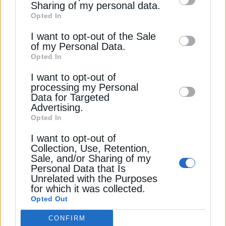
information by third parties on the IAB’s list
Τα στοιχεία της αμερικανικής κυβέρνησης για τα
Sharing of my personal data.
Opted In
of downstream participants. This
αποθέματα αναμένεται να ανακοινωθούν στις
10:30 π.μ. ώρα Ελλάδας (1430 GMT) την
information may also be disclosed by us to
I want to opt-out of the Sale
Τετάρτη. Οι αναλυτές που συμμετείχαν σε
of my Personal Data.
third parties on the
IAB’s List of
δημοσκόπηση του Reuters αναμένουν, κατά μέσο
Opted In
Downstream Participants
that may further
όρο, αύξηση κατά 400.000 βαρέλια στα
I want to opt-out of
disclose it to other third parties.
αμερικανικά αποθέματα αργού πετρελαίου για την
processing my Personal
περασμένη εβδομάδα.
Data for Targeted
Advertising.
Opted In
Διαβάστε ακόμη
I want to opt-out of
Collection, Use, Retention,
ΑΒΑΞ: Πενταετές πλάνο με το βλέμμα σε
Sale, and/or Sharing of my
Personal Data that Is
παραχωρήσεις, ακίνητα & ενεργειακά έργα
Unrelated with the Purposes
for which it was collected.
Green Tank: Έγινε επίτιμο μέλος της Δέσμης
Opted Out
Ενεργειακών Κοινοτήτων
CONFIRM
Πώς η πετρελαϊκή βιομηχανία θα λύσει το