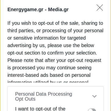
τους συμμάχους τους, γνωστό ως ΟΠΕΚ+.
Energygame.gr -
Media.gr
Αρκετά μέλη του ΟΠΕΚ+ θα προτείνουν αύξηση
If you wish to opt-out of the sale, sharing to
των αυξήσεων της παραγωγής για δεύτερο
third parties, or processing of your personal
συνεχόμενο μήνα τον Ιούνιο, δήλωσαν πηγές στο
or sensitive information for targeted
Reuters την περασμένη εβδομάδα. Η ομάδα θα
advertising by us, please use the below
συνεδριάσει στις 5 Μαΐου για να συζητήσει τα
σχέδια παραγωγής.
opt-out section to confirm your selection.
Please note that after your opt-out request
Στο μέτωπο της προσφοράς, τα αμερικανικά
is processed you may continue seeing
αποθέματα αργού πετρελαίου αυξήθηκαν κατά
interest-based ads based on personal
3,8 εκατομμύρια βαρέλια την περασμένη
information utilized by us or personal
εβδομάδα, ανέφεραν πηγές της αγοράς την Τρίτη
information disclosed to third parties prior
επικαλούμενες στοιχεία του Αμερικανικού
Personal Data Processing
to your opt-out. You may separately opt-out
Opt Outs
Ινστιτούτου Πετρελαίου.
of the further disclosure of your personal
I want to opt-out of the