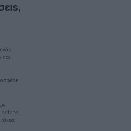
εις,
 ενός
 και
ροσφέρει
των
 estate,
Στόχος