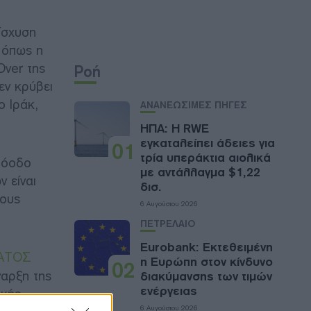
ίσχυση
 όπως η
Over της
Ροή
εν κρύβει
ο Ιράκ,
ΑΝΑΝΕΩΣΙΜΕΣ ΠΗΓΕΣ
ΗΠΑ: Η RWE
εγκαταλείπει άδειες για
01
τρία υπεράκτια αιολικά
πρόοδο
με αντάλλαγμα $1,22
 είναι
δισ.
ρους
6 Αυγούστου 2026
ΠΕΤΡΕΛΑΙΟ
Eurobank: Εκτεθειμένη
ΡΑΤΟΣ
η Ευρώπη στον κίνδυνο
02
ναρξη της
διακύμανσης των τιμών
ενέργειας
ικής
6 Αυγούστου 2026