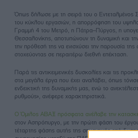
Όπως δήλωσε με τη σειρά του ο Εντεταλμένος 
του κύκλου εργασιών, η απορρόφηση του υψηλο
Γραμμή 4 του Μετρό, η Πάτρα–Πύργος, η υπογει
Θεσσαλονίκης, αποτυπώνουν τη δυναμική και τη
την πρόθεσή της να ενισχύσει την παρουσία της 
στοχεύοντας σε περαιτέρω διεθνή επέκταση.
Παρά τις αντικειμενικές δυσκολίες και τις προκ
στα μεγάλα έργα που έχει αναλάβει, όπως τόνισ
ενδεικτική της δυναμικής μας, ενώ το ανεκτέλε
ρυθμούς», ανέφερε χαρακτηριστικά.
Ο Όμιλος ΑΒΑΞ πρόσφατα ανέλαβε την κατασκ
στον Ασπρόπυργο, με την πρώτη φάση του έργου
τέταρτης φάσης αυτής της σημαντικής επένδυσης