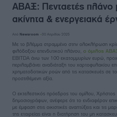
ΑΒΑΞ: Πενταετές πλάνο 
ακίνητα & ενεργειακά έρ
Newsroom
Από
30 Απριλίου 2025
Με το βλέμμα στραμμένο στην ολοκλήρωση κρίσ
φιλόδοξου επενδυτικού πλάνου,
ο όμιλος ΑΒΑ
EBITDA άνω των 100 εκατομμυρίων ευρώ, προχωρ
περιλαμβάνει αναδιάταξη του χαρτοφυλακίου επ
χρηματοδοτικών ροών από τις κατασκευές σε τομ
προστιθέμενη αξία.
Ο εκτελεστικός πρόεδρος του ομίλου, Χρήστος 
δημοσιογράφων, ανέφερε ότι το ενδιαφέρον επικ
με έμφαση στις οικιστικές αναπτύξεις και τις μα
της εταιρείας είναι η διατήρηση του μη κατασκ