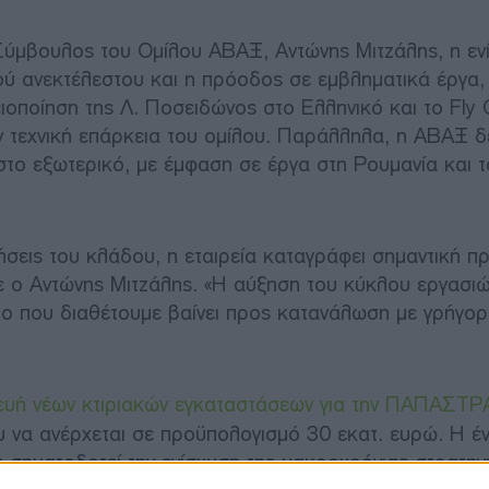
Σύμβουλος του Ομίλου ΑΒΑΞ, Αντώνης Μιτζάλης, η εν
ύ ανεκτέλεστου και η πρόοδος σε εμβληματικά έργα,
οποίηση της Λ. Ποσειδώνος στο Ελληνικό και το Fly 
ν τεχνική επάρκεια του ομίλου. Παράλληλα, η ΑΒΑΞ δ
στο εξωτερικό, με έμφαση σε έργα στη Ρουμανία και τ
λήσεις του κλάδου, η εταιρεία καταγράφει σημαντική 
ε ο Αντώνης Μιτζάλης. «Η αύξηση του κύκλου εργασιών
στο που διαθέτουμε βαίνει προς κατανάλωση με γρήγο
ευή νέων κτιριακών εγκαταστάσεων για την ΠΑΠΑΣΤ
 να ανέρχεται σε προϋπολογισμό 30 εκατ. ευρώ. Η έ
 σηματοδοτεί την ενίσχυση της μακροχρόνιας στρατηγ