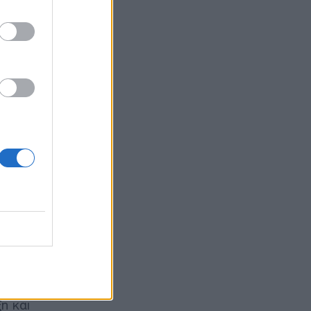
νται σε
νται
ά τα
κασιών. Η
μένες
τουργικό
ς. «Αυτή
ραστούν
αι για
η και