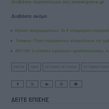
Διαβάστε περισσότερα στο powergame.gr
Διαβάστε ακόμη
Καύση απορριμμάτων: Οι 6 υποψήφιες περιοχές 
Τσάφος: Ποιοι παράγοντες επηρεάζουν τις τι
AKTOR: Ο κύκλος εργασιών τριπλασιάστηκε, έφ
EBITDA
ΑΒΑΞ
ΑΝΤΩΝΗΣ ΜΙΤΖΑΛΗΣ
ΑΥΤΟΚΙΝΗΤΟΔΡ
ΔΕΊΤΕ ΕΠΊΣΗΣ