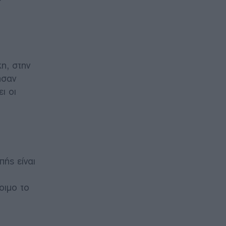
η, στην
ησαν
ι οι
πής είναι
οιμο το