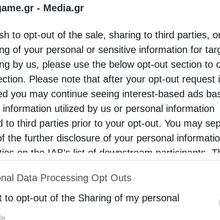
υ Ομίλου.
game.gr -
Media.gr
άσεις για τα έργα αποκατάστασης από τις κακοκαιρίες
sh to opt-out of the sale, sharing to third parties, o
γράψει τη σύμβαση για το ΣΔΙΤ για αρδευτικό έργο του
ng of your personal or sensitive information for ta
σία με την ΑΚΤΩΡ Παραχωρήσεις.
ing by us, please use the below opt-out section to 
ection. Please note that after your opt-out request 
μένει καθοριστική, παρά την παράδοση της Αττικής
d you may continue seeing interest-based ads ba
ό την Αττική Οδό ΑΕ ύψους περίπου 60 εκατ. ευρώ με 
απώλεια των εσόδων από την Αττική Οδό αναμένεται ν
 information utilized by us or personal information
ονίκη, το οποίο προγραμματίζεται να τεθεί σε λειτουργ
d to third parties prior to your opt-out. You may se
τα έσοδα, είναι κρίσιμη η ανάληψη νέων συμβάσεων
of the further disclosure of your personal informati
rties on the IAB’s list of downstream participants. T
ion may also be disclosed by us to third parties on
ι εργασίες
nal Data Processing Opt Outs
st of Downstream Participants
that may further discl
rd parties.
t to opt-out of the Sharing of my personal
της Αθήνας, όπου έπιασε το πρώτο χιλιόμετρο υπόγει
σε από το Γαλάτσι. Ο μετροπόντικας που ξεκίνησε από
In