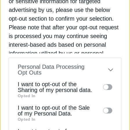
or sensitive information for targeted
Βιομεθάνιο: Γιατί η ισπανική Heygaz έβαλε στο
advertising by us, please use the below
μικροσκόπιο την Ελλάδα
opt-out section to confirm your selection.
Please note that after your opt-out request
Κλιματικά καταφύγια: Η ισπανική απάντηση στους
is processed you may continue seeing
θανατηφόρους καύσωνες
interest-based ads based on personal
ΘΕΡΜΟΚΡΑΣΙΑ
ΙΣΠΑΝΙΑ
ΚΑΥΣΩΝΑΣ
ΥΓΕΙΑ
information utilized by us or personal
information disclosed to third parties prior
Personal Data Processing
to your opt-out. You may separately opt-out
Opt Outs
of the further disclosure of your personal
I want to opt-out of the
information by third parties on the IAB’s list
ΔΕΊΤΕ ΕΠΊΣΗΣ
Sharing of my personal data.
Opted In
of downstream participants. This
information may also be disclosed by us to
I want to opt-out of the Sale
of my Personal Data.
third parties on the
IAB’s List of
Opted In
Downstream Participants
that may further