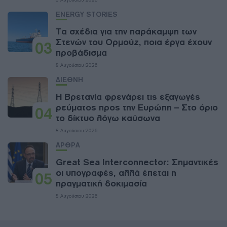
ENERGY STORIES
Τα σχέδια για την παράκαμψη των
Στενών του Ορμούζ, ποια έργα έχουν
03
προβάδισμα
8 Αυγούστου 2026
ΔΙΕΘΝΗ
Η Βρετανία φρενάρει τις εξαγωγές
ρεύματος προς την Ευρώπη – Στο όριο
04
το δίκτυο λόγω καύσωνα
8 Αυγούστου 2026
ΑΡΘΡΑ
Great Sea Interconnector: Σημαντικές
οι υπογραφές, αλλά έπεται η
05
πραγματική δοκιμασία
8 Αυγούστου 2026