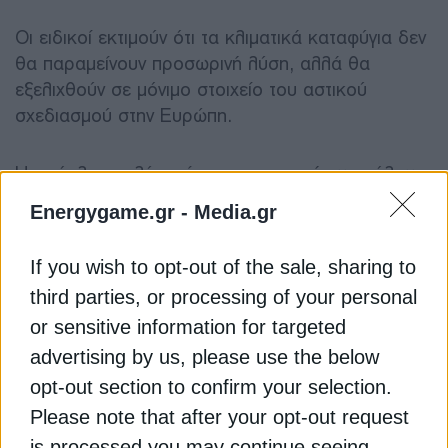
Οι ειδικοί εκτιμούν ότι τα κλιματικά καταφύγια δεν
θα παραμείνουν προσωρινή λύση, αλλά θα
εξελιχθούν σε μόνιμο στοιχείο του αστικού
σχεδιασμού στην Ευρώπη.
Η πρόκληση πλέον είναι η μετατροπή των πόλεων
μέσω περισσότερων πράσινων χώρων, καλύτερης
Energygame.gr -
Media.gr
διαχείρισης της θερμότητας και επενδύσεων σε
υποδομές που μειώνουν την έκθεση των πολιτών
If you wish to opt-out of the sale, sharing to
στις ακραίες θερμοκρασίες.
third parties, or processing of your personal
or sensitive information for targeted
Καθώς τα ακραία καιρικά φαινόμενα εντείνονται, η
advertising by us, please use the below
Ευρώπη καλείται να απαντήσει σε ένα βασικό
ερώτημα: θα ακολουθήσει το παράδειγμα της
opt-out section to confirm your selection.
Ισπανίας ή θα συνεχίσει να αντιδρά εκ των
Please note that after your opt-out request
υστέρων σε μια κρίση που ήδη κοστίζει δεκάδες
is processed you may continue seeing