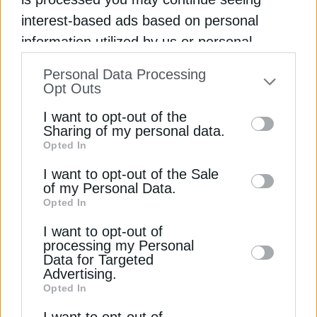
χιλιάδες ζωές κάθε χρόνο;
interest-based ads based on personal
information utilized by us or personal
Διαβάστε ακόμη
Εγγραφή στο Newsletter
information disclosed to third parties prior
Personal Data Processing
to your opt-out. You may separately opt-out
Opt Outs
Πώς η φωτορύπανση απειλεί υγεία και
of the further disclosure of your personal
I want to opt-out of the
οικοσυστήματα
information by third parties on the IAB’s list
Sharing of my personal data.
Opted In
of downstream participants. This
Επιστήμονες κρούουν τον κώδωνα του κινδύνου
Αποδέσχομαι τους
Όρους χρήσης και
*
information may also be disclosed by us to
I want to opt-out of the Sale
για φετινές πυρκαγιές
την Πολιτική Απορρήτου
of my Personal Data.
third parties on the
IAB’s List of
Opted In
Downstream Participants
that may further
Δυτική Σάμος: Το “κρυφό διαμάντι” του Αιγαίου
Εγγραφή
I want to opt-out of
disclose it to other third parties.
που ανακαλύπτουν οι Ολλανδοί
processing my Personal
Data for Targeted
ΕΥΡΩΠΗ
ΘΕΡΜΟΚΡΑΣΙΑ
ΙΣΠΑΝΙΑ
ΚΛΙΜΑ
Advertising.
Opted In