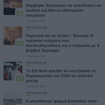
Νορβηγία: Επιταχύνει τις επενδύσεις σε
αιολικά και δίκτυα ηλεκτρικής
01
ενέργειας
7 Αυγούστου 2026
ΠΕΡΙΒΑΛΛΟΝ
Πυρκαγιά σε σε Αττική – Βοιωτία: Η
τεράστια ενέργεια που
02
απελευθερώθηκε και η σύγκριση με 6
βόμβες Χιροσίμα
7 Αυγούστου 2026
ΠΕΡΙΒΑΛΛΟΝ
Το Ελ Νίνιο απειλεί να εκτοξεύσει τη
θερμοκρασία του 2026 σε επίπεδα
03
ρεκόρ
7 Αυγούστου 2026
ΠΕΡΙΒΑΛΛΟΝ
Η μεγαλύτερη φάρμα βοοειδών στον