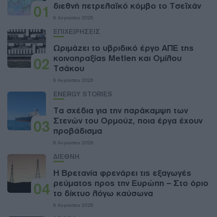
διεθνή πετρελαϊκό κόμβο το Τσεϊχάν
01
8 Αυγούστου 2026
ΕΠΙΧΕΙΡΗΣΕΙΣ
Ωριμάζει το υβριδικό έργο ΑΠΕ της
κοινοπραξίας Metlen και Ομίλου
02
Τσάκου
8 Αυγούστου 2026
ENERGY STORIES
Τα σχέδια για την παράκαμψη των
Στενών του Ορμούζ, ποια έργα έχουν
03
προβάδισμα
8 Αυγούστου 2026
ΔΙΕΘΝΗ
Η Βρετανία φρενάρει τις εξαγωγές
ρεύματος προς την Ευρώπη – Στο όριο
04
το δίκτυο λόγω καύσωνα
8 Αυγούστου 2026