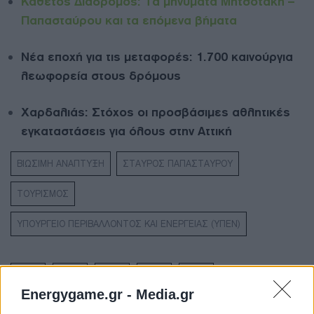
Κάθετος Διάδρομος: Τα μηνύματα Μητσοτάκη –
Παπασταύρου και τα επόμενα βήματα
Νέα εποχή για τις μεταφορές: 1.700 καινούργια
λεωφορεία στους δρόμους
Χαρδαλιάς: Στόχος οι προσβάσιμες αθλητικές
εγκαταστάσεις για όλους στην Αττική
ΒΙΩΣΙΜΗ ΑΝΑΠΤΥΞΗ
ΣΤΑΥΡΟΣ ΠΑΠΑΣΤΑΥΡΟΥ
ΤΟΥΡΙΣΜΟΣ
ΥΠΟΥΡΓΕΙΟ ΠΕΡΙΒΑΛΛΟΝΤΟΣ ΚΑΙ ΕΝΕΡΓΕΙΑΣ (ΥΠΕΝ)
Energygame.gr -
Media.gr