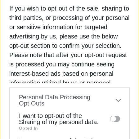
ΔΕΊΤΕ ΕΠΊΣΗΣ
If you wish to opt-out of the sale, sharing to
third parties, or processing of your personal
or sensitive information for targeted
advertising by us, please use the below
opt-out section to confirm your selection.
Please note that after your opt-out request
is processed you may continue seeing
interest-based ads based on personal
ΠΕΡΙΒΑΛΛΟΝ
information utilized by us or personal
Κομισιόν: Εξετάζει μέτρα χαλάρωσης των
information disclosed to third parties prior
στόχων μείωσης εκπομπών CO2
Personal Data Processing
to your opt-out. You may separately opt-out
Opt Outs
7 Απριλίου 2025
of the further disclosure of your personal
I want to opt-out of the
information by third parties on the IAB’s list
Sharing of my personal data.
Opted In
of downstream participants. This
information may also be disclosed by us to