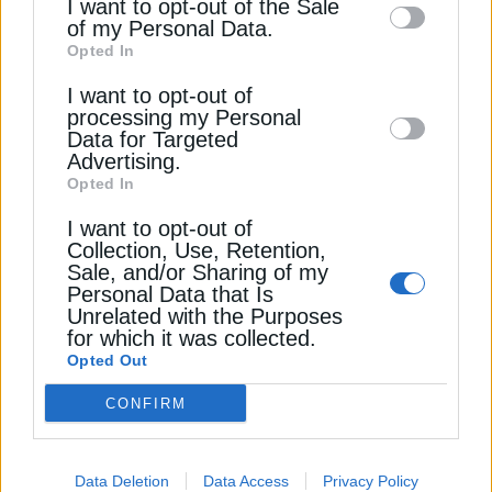
I want to opt-out of the Sale
of my Personal Data.
third parties on the
IAB’s List of
Opted In
Downstream Participants
that may further
I want to opt-out of
disclose it to other third parties.
processing my Personal
ΠΕΡΙΒΑΛΛΟΝ
Data for Targeted
Advertising.
Καμπανάκι από EEA: Τριπλή
Opted In
περιβαλλοντική κρίση, απειλείται το 81%
των οικοτόπων
I want to opt-out of
Collection, Use, Retention,
20 Απριλίου 2025
Sale, and/or Sharing of my
Personal Data that Is
Unrelated with the Purposes
for which it was collected.
Opted Out
CONFIRM
Data Deletion
Data Access
Privacy Policy