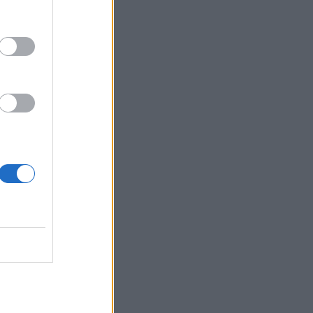
ν σε 12,
γκο
ι
σαν επί
υτές το