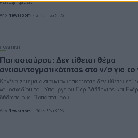
καταψήφισαν
Newsroom
Από
31 Ιουλίου 2026
ΠΟΛΙΤΙΚΗ
Παπασταύρου: Δεν τίθεται θέμα
αντισυνταγματικότητας στο ν/σ για το
Κανένα ζήτημα αντισυνταγματικότητας δεν τίθεται επί 
νομοσχεδίου του Υπουργείου Περιβάλλοντος και Ενέρ
δήλωσε ο κ. Παπασταύρου
Newsroom
Από
30 Ιουλίου 2026