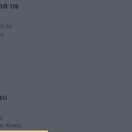
τά τις
χή θα
ες
τι
I
της Κύπρο