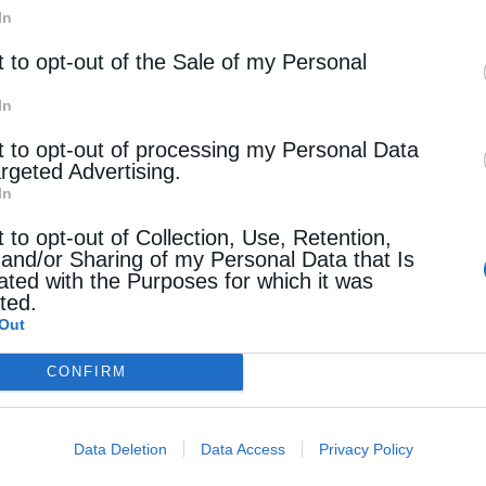
ΥΠΕΝ: Μεγαλώνει ο κατάλογος των
In
Προστατευόμενων Τοπίων σε 12
t to opt-out of the Sale of my Personal
Διευρύνεται ο κατάλογος των Προστατευόμενων Τοπίω
In
με την κορυφή «Μούσκος» Αγράφων και τον ορεινό ό
t to opt-out of processing my Personal Data
«Βέρνον-Βίτσι» Δ. Μακεδονίας
argeted Advertising.
In
Newsroom
Από
31 Ιουλίου 2026
t to opt-out of Collection, Use, Retention,
 and/or Sharing of my Personal Data that Is
ated with the Purposes for which it was
cted.
ΠΟΛΙΤΙΚΗ
Out
Πέρασε το νομοσχέδιο για το νερό – Ο
CONFIRM
δηλώσεις Παπασταύρου
Σε σύνολο 288 ψηφισάντων, 157 βουλευτές υπερψήφι
Data Deletion
Data Access
Privacy Policy
της αρχής το νομοσχέδιο για το νερό, ενώ 131 βουλε