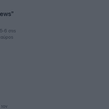
news”
5-6 στις
Σταύρος
 τον