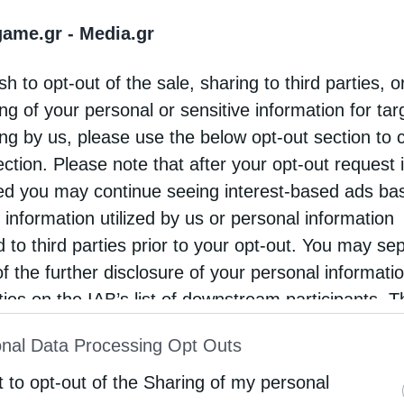
Newsroom
Από
6 Αυγούστου 2026
game.gr -
Media.gr
sh to opt-out of the sale, sharing to third parties, o
ΠΟΛΙΤΙΚΗ
ng of your personal or sensitive information for ta
ing by us, please use the below opt-out section to 
Το GSI ανάμεσα στα θέματα που
ection. Please note that after your opt-out request 
συζητήθηκαν μεταξύ Παπασταύρου &
d you may continue seeing interest-based ads ba
Ισραηλινού ΥΠΕΝ
 information utilized by us or personal information
Ο Σταύρος Παπασταύρου πραγματοποίησε σήμερα τη
d to third parties prior to your opt-out. You may se
επικοινωνία με τον Υπουργό Ενέργειας και Υποδομών 
of the further disclosure of your personal informati
Ισραήλ, κ. Eli Cohen
rties on the IAB’s list of downstream participants. T
Newsroom
Από
4 Αυγούστου 2026
ion may also be disclosed by us to third parties on
nal Data Processing Opt Outs
st of Downstream Participants
that may further discl
rd parties.
t to opt-out of the Sharing of my personal
ΠΕΡΙΒΑΛΛΟΝ