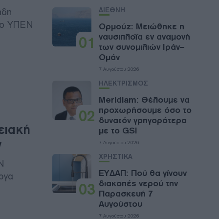
ΔΙΕΘΝΗ
ήδη
 το ΥΠΕΝ
Ορμούζ: Μειώθηκε η
ναυσιπλοΐα εν αναμονή
01
των συνομιλιών Ιράν–
Ομάν
7 Αυγούστου 2026
ΗΛΕΚΤΡΙΣΜΟΣ
Meridiam: Θέλουμε να
προχωρήσουμε όσο το
02
δυνατόν γρηγορότερα
ειακή
με το GSI
ν
7 Αυγούστου 2026
ΧΡΗΣΤΙΚΑ
Ν
ΕΥΔΑΠ: Πού θα γίνουν
έργα
διακοπές νερού την
03
Παρασκευή 7
Αυγούστου
7 Αυγούστου 2026