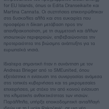
for EU Islands, όπως οι Edita Dranseikaite και
Martina Cannata. Οι συζητήσεις επικεντρώθηκαν
στις δυσκολίες αλλά και στις ευκαιρίες που
προσφέρει η δίκαιη μετάβαση προς την
απανθρακοποίηση, με τη συμμετοχή και άλλων
νησιωτικών περιφερειών, επιβεβαιώνοντας την
προτεραιότητα της βιώσιμης ανάπτυξης για τα
ευρωπαϊκά νησιά.
Ιδιαίτερα σημαντική ήταν η συνάντηση με τον
Andreas Brieger από το SMEunited, όπου
εξετάστηκε η ενίσχυση της συνεργασίας ανάμεσα
στις τοπικές κυβερνήσεις και τις μικρομεσαίες
επιχειρήσεις, με στόχο την από κοινού ενίσχυση
της κλιματικής ανθεκτικότητας των νησιών.
Παράλληλα, υπήρξε εποικοδομητική ανταλλαγή
ιδεών με τη Lucija Rakočević, σε μια νέα