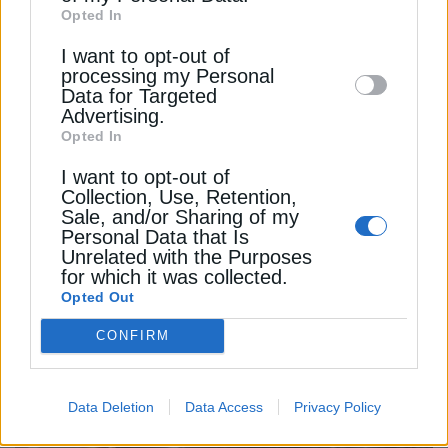
Opted In
Downstream Participants
that may further
ΔΕΊΤΕ ΕΠΊΣΗΣ
I want to opt-out of
disclose it to other third parties.
processing my Personal
Data for Targeted
Advertising.
Opted In
I want to opt-out of
Collection, Use, Retention,
Sale, and/or Sharing of my
Personal Data that Is
Unrelated with the Purposes
for which it was collected.
ΠΕΡΙΒΑΛΛΟΝ
Opted Out
Σε τροχιά υλοποίησης η υδροδότηση της
CONFIRM
Πολυτεχνειούπολης από την ΕΥΔΑΠ
6 Ιουλίου 2026
Data Deletion
Data Access
Privacy Policy