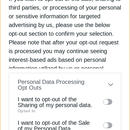
third parties, or processing of your personal
Διαβάστε ακόμη
or sensitive information for targeted
advertising by us, please use the below
“Προ των πυλών” τα πορτοκαλί τιμολόγια
opt-out section to confirm your selection.
ρεύματος
Please note that after your opt-out request
Πυρηνική ενέργεια: Γιατί τα SMRs μπαίνουν στο
is processed you may continue seeing
κάδρο της Ελλάδας
interest-based ads based on personal
Φυσικό αέριο: “Γκάζι” στις έρευνες από
information utilized by us or personal
Βουλγαρία, σε αναμονή η Ελλάδα
information disclosed to third parties prior
Personal Data Processing
to your opt-out. You may separately opt-out
Opt Outs
of the further disclosure of your personal
ΒΙΩΣΙΜΗ ΑΝΑΠΤΥΞΗ
ΔΑΦΝΗ
ΝΗΣΙΑ
I want to opt-out of the
information by third parties on the IAB’s list
Sharing of my personal data.
ΠΡΑΣΙΝΗ ΜΕΤΑΒΑΣΗ
Opted In
of downstream participants. This
information may also be disclosed by us to
I want to opt-out of the Sale
of my Personal Data.
third parties on the
IAB’s List of