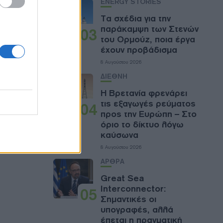
ENERGY STORIES
Τα σχέδια για την
ν
παράκαμψη των Στενών
03
ος για το
του Ορμούζ, ποια έργα
έχουν προβάδισμα
ς
8 Αυγούστου 2026
, 2040
ΔΙΕΘΝΗ
ομπές.
Η Βρετανία φρενάρει
τις εξαγωγές ρεύματος
04
προς την Ευρώπη – Στο
όριο το δίκτυο λόγω
καύσωνα
8 Αυγούστου 2026
ΑΡΘΡΑ
Great Sea
Interconnector:
05
Σημαντικές οι
υπογραφές, αλλά
έπεται η πραγματική