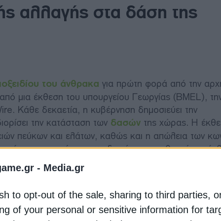
ής αλλαγής στα δάση της
ιοξειδίου του άνθρακα
για πρώτη φορά από την αρχ
από μια έκθεση του υπουργείου Γεωργίας (BMEL), τη
re. Κάθε δεκαετία, η κυβέρνηση δημοσιεύει την
ιορίσει την κατάσταση των
δασών
της χώρας. Η έκθ
γειών πεύκων και ελάτων, καθώς και η απώλεια των κ
ηρεάσει την ικανότητα των δασών να αποθηκεύουν άν
της κλιματικής αλλαγής έχει ξεπεράσει την αύξηση,
game.gr -
Media.gr
έρεται στην έκθεση.
sh to opt-out of the sale, sharing to third parties, o
ερσβάλντε για τη Βιώσιμη Ανάπτυξη, δήλωσε στο Spek
ng of your personal or sensitive information for ta
ι προτείνει η έκθεση, καθώς τα δεδομένα προήλθαν απ