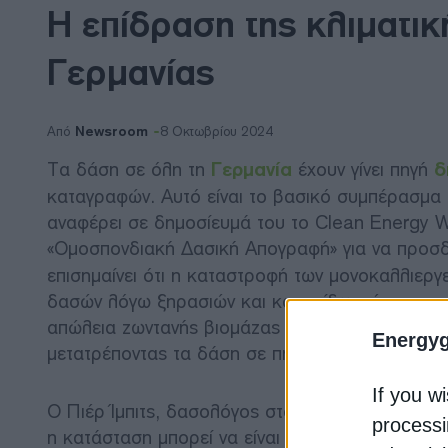
Η επίδραση της κλιματικ
Γερμανίας
Newsroom
Από
8 Οκτωβρίου 2024
Τα δάση σε όλη τη
Γερμανία
έχουν γίνει πηγή
δ
καταγραφών. Αυτό είναι το βασικό συμπέρασμα 
αναφέρει σε δημοσίευμά του το Clean Energy Wi
«Ομοσπονδιακή Δασική Απογραφή» για να προσδ
επισημαίνει ότι η καταστροφή των μονοκαλλιερ
δασών λόγω ξηρασιών και καταιγίδων, έχουν επ
απώλεια ζωντανής βιομάζας λόγω των συνεπειών 
Energy
μετατρέποντας τα δάση σε πηγές άνθρακα, αναφ
If you wi
Ο Πιέρ Ίμπιτς, δασολόγος στο Πανεπιστήμιο Εβ
processi
η κατάσταση μπορεί να είναι χειρότερη από ό,τ