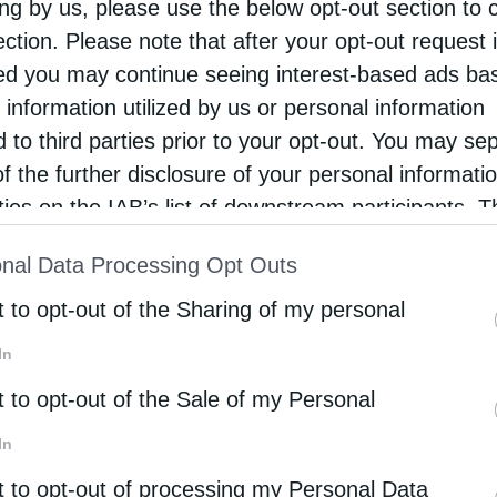
ing by us, please use the below opt-out section to 
νται από τότε. «Το ερώτημα είναι αν η αρνητική τάση
ection. Please note that after your opt-out request 
 γερμανικά δάση έχουν χάσει 41,5 εκατομμύρια τόνους
ατα υπογράμμισαν «την επείγουσα ανάγκη για μέτρα
d you may continue seeing interest-based ads ba
ειμένου να ενισχυθεί ο ρόλος τους ως κλιματικοί πρ
 information utilized by us or personal information
d to third parties prior to your opt-out. You may se
of the further disclosure of your personal informati
ση για δράση είναι πιο σαφής από ποτέ: χρειαζόμαστε έ
rties on the IAB’s list of downstream participants. T
Γιοργκ-Αντρέας Κρούγκερ, επικεφαλής της περιβαλλον
ion may also be disclosed by us to third parties on
 αποτελεσμάτων από την Ομοσπονδιακή Δασική Απογ
nal Data Processing Opt Outs
st of Downstream Participants
that may further discl
αν ισχυρό Ομοσπονδιακό Δασικό Νόμο», δήλωσε η Σου
rd parties.
t to opt-out of the Sharing of my personal
ης WWF Γερμανίας. Πρόσθεσε ότι ο νόμος «παρέχει ε
τως για την προστασία του κλίματος και της βιοποικιλ
In
t to opt-out of the Sale of my Personal
ση, καθώς τέσσερα από τα πέντε δέντρα των πιο κοιν
τεστραμμένα, σύμφωνα με την αξιολόγηση της κατάστασ
In
 Τα τελευταία χρόνια, τα γερμανικά δάση έχουν υποσ
t to opt-out of processing my Personal Data
καθάρια φλοιού, καταιγίδες και δασικές πυρκαγιές.