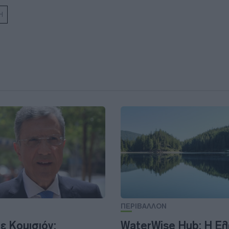
Η
ΠΕΡΙΒΑΛΛΟΝ
ε Κομισιόν:
WaterWise Hub: Η Ε