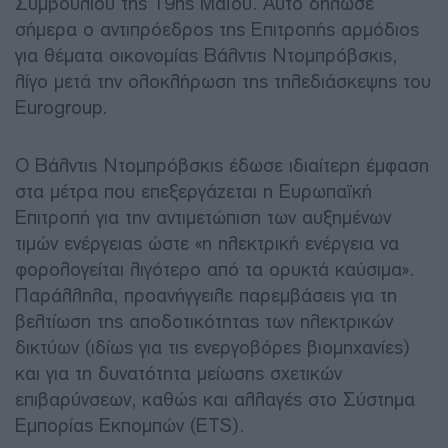
Συμβουλίου της 19ης Μαΐου. Αυτό δήλωσε
σήμερα ο αντιπρόεδρος της Επιτροπής αρμόδιος
για θέματα οικονομίας Βάλντις Ντομπρόβσκις,
λίγο μετά την ολοκλήρωση της τηλεδιάσκεψης του
Eurogroup.
O Βάλντις Ντομπρόβσκις έδωσε ιδιαίτερη έμφαση
στα μέτρα που επεξεργάζεται η Ευρωπαϊκή
Επιτροπή για την αντιμετώπιση των αυξημένων
τιμών ενέργειας ώστε «η ηλεκτρική ενέργεια να
φορολογείται λιγότερο από τα ορυκτά καύσιμα».
Παράλληλα, προανήγγειλε παρεμβάσεις για τη
βελτίωση της αποδοτικότητας των ηλεκτρικών
δικτύων (ιδίως για τις ενεργοβόρες βιομηχανίες)
και για τη δυνατότητα μείωσης σχετικών
επιβαρύνσεων, καθώς και αλλαγές στο Σύστημα
Εμπορίας Εκπομπών (ETS).