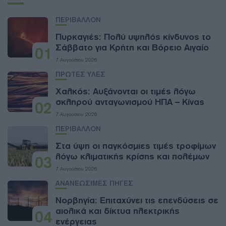
ΠΕΡΙΒΑΛΛΟΝ
Πυρκαγιές: Πολύ υψηλός κίνδυνος το
Σάββατο για Κρήτη και Βόρειο Αιγαίο
01
7 Αυγούστου 2026
ΠΡΩΤΕΣ ΥΛΕΣ
Χαλκός: Αυξάνονται οι τιμές λόγω
σκληρού ανταγωνισμού ΗΠΑ – Κίνας
02
7 Αυγούστου 2026
ΠΕΡΙΒΑΛΛΟΝ
Στα ύψη οι παγκόσμιες τιμές τροφίμων
λόγω κλιματικής κρίσης και πολέμων
03
7 Αυγούστου 2026
ΑΝΑΝΕΩΣΙΜΕΣ ΠΗΓΕΣ
Νορβηγία: Επιταχύνει τις επενδύσεις σε
αιολικά και δίκτυα ηλεκτρικής
04
ενέργειας