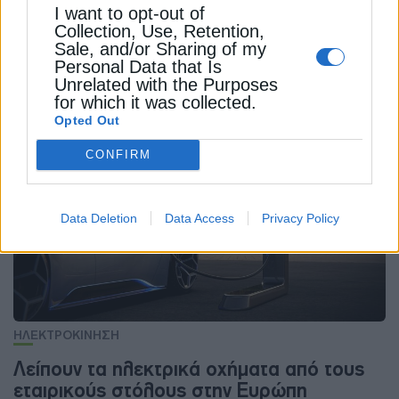
ΗΛΕΚΤΡΙΚΗ ΕΝΕΡΓΕΙΑ
ΚΟΜΙΣΙΟΝ (ΕΥΡΩΠΑΪΚΗ ΕΠΙΤΡΟΠΗ)
I want to opt-out of
Collection, Use, Retention,
Sale, and/or Sharing of my
Personal Data that Is
Unrelated with the Purposes
for which it was collected.
ΔΕΊΤΕ ΕΠΊΣΗΣ
Opted Out
CONFIRM
Data Deletion
Data Access
Privacy Policy
ΗΛΕΚΤΡΟΚΙΝΗΣΗ
Λείπουν τα ηλεκτρικά οχήματα από τους
εταιρικούς στόλους στην Ευρώπη