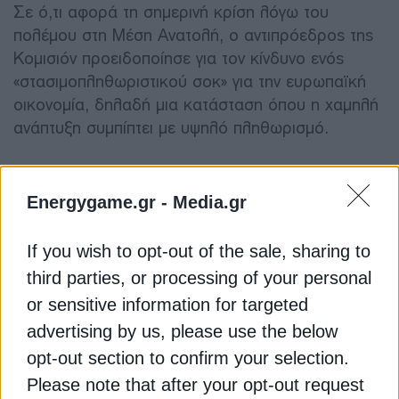
Σε ό,τι αφορά τη σημερινή κρίση λόγω του
πολέμου στη Μέση Ανατολή, ο αντιπρόεδρος της
Κομισιόν προειδοποίησε για τον κίνδυνο ενός
«στασιμοπληθωριστικού σοκ» για την ευρωπαϊκή
οικονομία, δηλαδή μια κατάσταση όπου η χαμηλή
ανάπτυξη συμπίπτει με υψηλό πληθωρισμό.
Ξεκαθαρίζοντας ότι οι εκτιμήσεις της Κομισιόν
συνιστούν «ανάλυση σεναρίων» και όχι επίσημη
Energygame.gr -
Media.gr
πρόβλεψη, ο Β. Ντομπρόβσκις είπε ότι αν οι
διαταραχές στον ενεργειακό εφοδιασμό είναι
If you wish to opt-out of the sale, sharing to
σχετικά βραχύβιες, το σενάριο της Κομισιόν,
third parties, or processing of your personal
«βλέπει» ότι η ανάπτυξη της ΕΕ το 2026 θα
or sensitive information for targeted
μπορούσε να μειωθεί κατά 0,4% από ό,τι
advertising by us, please use the below
προβλέπεται στις φθινοπωρινές οικονομικές
opt-out section to confirm your selection.
προβλέψεις και ο πληθωρισμός να αυξηθεί κατά
Please note that after your opt-out request
1%. Εάν οι διαταραχές αποδειχθούν πιο