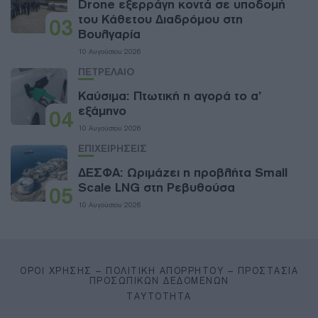
Drone εξερράγη κοντά σε υποδομή
του Κάθετου Διαδρόμου στη
03
Βουλγαρία
10 Αυγούστου 2026
ΠΕΤΡΕΛΑΙΟ
Καύσιμα: Πτωτική η αγορά το α’
εξάμηνο
04
10 Αυγούστου 2026
ΕΠΙΧΕΙΡΗΣΕΙΣ
ΔΕΣΦΑ: Ωριμάζει η προβλήτα Small
Scale LNG στη Ρεβυθούσα
05
10 Αυγούστου 2026
ΌΡΟΙ ΧΡΉΣΗΣ – ΠΟΛΙΤΙΚΉ ΑΠΟΡΡΉΤΟΥ – ΠΡΟΣΤΑΣΊΑ
ΠΡΟΣΩΠΙΚΏΝ ΔΕΔΟΜΈΝΩΝ
ΤΑΥΤΌΤΗΤΑ