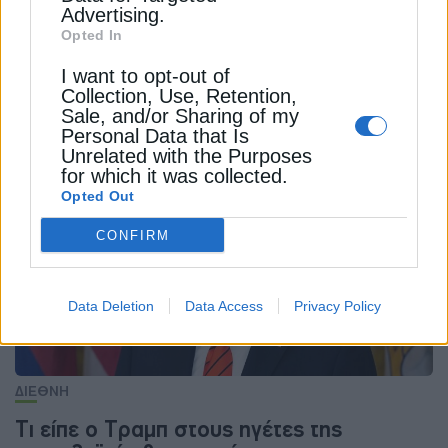
Advertising.
Opted In
ΦΥΣΙΚΟ ΑΕΡΙΟ
I want to opt-out of
Collection, Use, Retention,
Πτώση 5,9% στο ευρωπαϊκό φυσικό
Sale, and/or Sharing of my
αέριο μετά τις δηλώσεις Τραμπ για Ιράν
Personal Data that Is
Unrelated with the Purposes
25 Μαΐου 2026
for which it was collected.
Opted Out
CONFIRM
Data Deletion
Data Access
Privacy Policy
ΔΙΕΘΝΗ
Τι είπε ο Τραμπ στους ηγέτες της