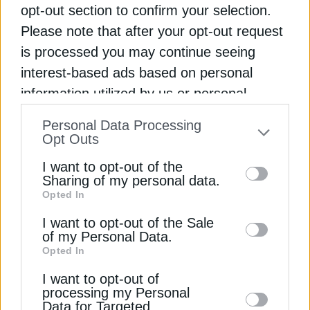
opt-out section to confirm your selection.
μειώσει σημαντικά τα έσοδά της
Please note that after your opt-out request
ΟΑΣΑ: Άνοδος 25% επικυρώσεων στα
is processed you may continue seeing
λεωφορεία, σχεδόν 10% στο Μετρό
interest-based ads based on personal
information utilized by us or personal
ΑΓΩΓΟΣ
ΚΙΝΑ
ΡΩΣΙΑ
information disclosed to third parties prior
Personal Data Processing
to your opt-out. You may separately opt-out
Opt Outs
of the further disclosure of your personal
I want to opt-out of the
information by third parties on the IAB’s list
Sharing of my personal data.
ΔΕΊΤΕ ΕΠΊΣΗΣ
Opted In
of downstream participants. This
information may also be disclosed by us to
I want to opt-out of the Sale
of my Personal Data.
third parties on the
IAB’s List of
Opted In
Downstream Participants
that may further
I want to opt-out of
disclose it to other third parties.
processing my Personal
Data for Targeted