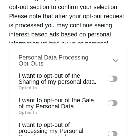
opt-out section to confirm your selection.
ΕΕ: Εγκρίνει κανόνες για επισκευές φθαρμένων
Please note that after your opt-out request
προϊόντων
is processed you may continue seeing
interest-based ads based on personal
LNG
ΑΖΕΡΜΠΑΪΤΖΑΝ
ΓΕΩΠΟΛΙΤΙΚΗ
information utilized by us or personal
information disclosed to third parties prior
Personal Data Processing
to your opt-out. You may separately opt-out
Opt Outs
of the further disclosure of your personal
ΔΕΊΤΕ ΕΠΊΣΗΣ
I want to opt-out of the
information by third parties on the IAB’s list
Sharing of my personal data.
Opted In
of downstream participants. This
information may also be disclosed by us to
I want to opt-out of the Sale
of my Personal Data.
third parties on the
IAB’s List of
Opted In
Downstream Participants
that may further
I want to opt-out of
disclose it to other third parties.
processing my Personal