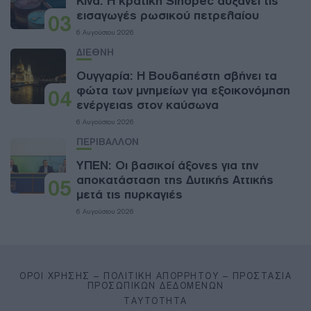
Κίνα: Η κρατική Sinopec αυξάνει τις
εισαγωγές ρωσικού πετρελαίου
03
6 Αυγούστου 2026
ΔΙΕΘΝΗ
Ουγγαρία: Η Βουδαπέστη σβήνει τα
φώτα των μνημείων για εξοικονόμηση
04
ενέργειας στον καύσωνα
6 Αυγούστου 2026
ΠΕΡΙΒΑΛΛΟΝ
ΥΠΕΝ: Oι βασικοί άξονες για την
αποκατάσταση της Δυτικής Αττικής
05
μετά τις πυρκαγιές
6 Αυγούστου 2026
ΌΡΟΙ ΧΡΉΣΗΣ – ΠΟΛΙΤΙΚΉ ΑΠΟΡΡΉΤΟΥ – ΠΡΟΣΤΑΣΊΑ
ΠΡΟΣΩΠΙΚΏΝ ΔΕΔΟΜΈΝΩΝ
ΤΑΥΤΌΤΗΤΑ