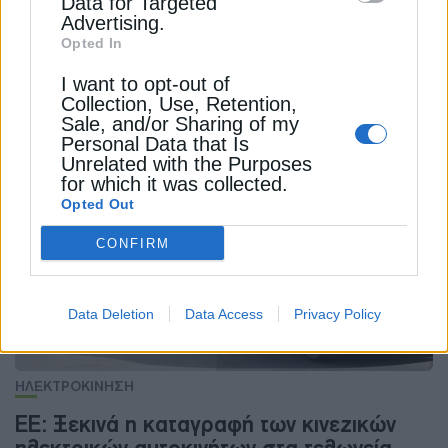
Data for Targeted
Advertising.
ΦΥΣΙΚΟ ΑΕΡΙΟ
Opted In
FT: Η Ελλάδα στοχεύει σε κεντρικό ρόλο
I want to opt-out of
στην μετά-Ρωσία αγορά φυσικού αερίου
Collection, Use, Retention,
Sale, and/or Sharing of my
της Ευρώπης
Personal Data that Is
22 Φεβρουαρίου 2026
Unrelated with the Purposes
for which it was collected.
Opted Out
CONFIRM
Data Deletion
Data Access
Privacy Policy
ΗΛΕΚΤΡΟΚΙΝΗΣΗ
ΕΕ: Ξεκινά η καταγραφή των κινεζικών