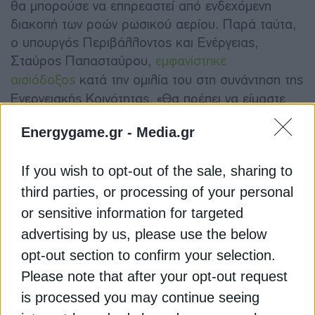
θα μπορούσε να επηρεαστεί από ενδεχόμενη
διακοπή των ροών ρωσικού αερίου. Παρά ταύτα,
ο υπουργός Περιβάλλοντος και Ενέργειας,
Σταύρος Παπασταύρου,
εμφανίστηκε
αισιόδοξος
κατά την ομιλία του στη συνάντηση της
Ενεργειακής Κοινότητας. «Θα πρέπει να είμαστε
περήφανοι για την πρόοδο που έχουμε σημειώσει
Energygame.gr -
Media.gr
στον τομέα του φυσικού αερίου. Έχει επέλθει μια
ουσιαστική μεταβολή χάρη στον Κάθετο
Διάδρομο. Πλέον δεν εξαρτόμαστε από το
If you wish to opt-out of the sale, sharing to
ρωσικό αέριο, έχουμε υγροποιημένο φυσικό αέριο
third parties, or processing of your personal
(LNG) που έρχεται διά θαλάσσης από τον Νότο
or sensitive information for targeted
και φτάνει μέχρι την Ουκρανία και τη Μολδαβία»,
advertising by us, please use the below
δήλωσε, αναφερόμενος στην Νοτιοανατολική
opt-out section to confirm your selection.
Ευρώπη.
Please note that after your opt-out request
is processed you may continue seeing
Oxford Institute: Ρίσκο για την ΕΕ η πρόταση