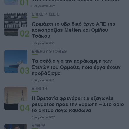
01
8 Αυγούστου 2026
ΕΠΙΧΕΙΡΗΣΕΙΣ
Ωριμάζει το υβριδικό έργο ΑΠΕ της
κοινοπραξίας Metlen και Ομίλου
02
Τσάκου
8 Αυγούστου 2026
ENERGY STORIES
Τα σχέδια για την παράκαμψη των
Στενών του Ορμούζ, ποια έργα έχουν
03
προβάδισμα
8 Αυγούστου 2026
ΔΙΕΘΝΗ
Η Βρετανία φρενάρει τις εξαγωγές
ρεύματος προς την Ευρώπη – Στο όριο
04
το δίκτυο λόγω καύσωνα
8 Αυγούστου 2026
ΑΡΘΡΑ