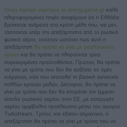
Όπως έγραψε νωρίτερα το energygame.gr
καλά
πληροφορημένες πηγές αναφέρουν ότι η Ελλάδα
βρίσκεται ανάμεσα στα κράτη μέλη που, ναι μεν,
τάσσονται υπέρ της απεξάρτησης από το ρωσικό
φυσικό αέριο, τονίζουν ωστόσο πως αυτή η
απεξάρτηση
θα πρέπει να γίνει με ρεαλιστικούς
όρους
και θα πρέπει να πληρούνται τρεις
συγκεκριμένες προϋποθέσεις. Πρώτον, θα πρέπει
να γίνει με τρόπο που δεν θα αυξήσει τις τιμές
ενέργειας, κάτι που αποτελεί τη βασική ανησυχία
πολλών κρατών μελών. Δεύτερον, θα πρέπει να
γίνει με τρόπο που δεν θα επιτρέπει την έμμεση
είσοδο ρωσικού αερίου στην ΕΕ, με εισαγωγές
αερίου αμφίβολης προέλευσης μέσω του αγωγού
Turkstream. Τρίτον, και εξίσου σημαντικό, η
απεξάρτηση θα πρέπει να γίνει με τρόπο που να