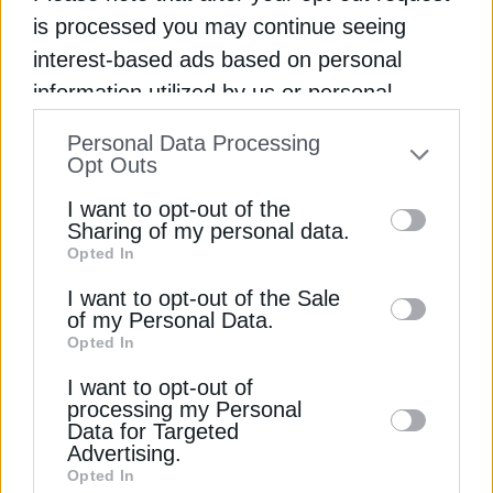
όχι όσο θα μπορούσε να είναι σύμφωνα με τις
is processed you may continue seeing
ευρωπαϊκές οδηγίες».
interest-based ads based on personal
information utilized by us or personal
Διαβάστε ακόμη
information disclosed to third parties prior
Personal Data Processing
to your opt-out. You may separately opt-out
Πάροχοι ρεύματος: Καμπανάκι για νέες
Opt Outs
of the further disclosure of your personal
επιβαρύνσεις λόγω απωλειών δικτύου
I want to opt-out of the
information by third parties on the IAB’s list
Sharing of my personal data.
Οι 3 βελτιώσεις για να αυξηθεί η χρήση του
Opted In
of downstream participants. This
Κάθετου Διαδρόμου Φυσικού Αερίου
information may also be disclosed by us to
I want to opt-out of the Sale
ΔΕΗ Ανανεώσιμες: Το 2026 σε λειτουργία ο
of my Personal Data.
third parties on the
IAB’s List of
πρώτος πιλοτικός γεωθερμικός σταθμός στη
Opted In
Downstream Participants
that may further
Λέσβο
I want to opt-out of
disclose it to other third parties.
processing my Personal
Data for Targeted
GREEN TANK
GREENPEACE
ΔΗΜΟΣΙΑ ΔΙΑΒΟΥΛΕΥΣΗ
Advertising.
Opted In