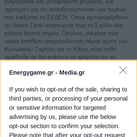
ενεργειακής και μεταφορικής φτώχειας, και
αφετέρου για την απανθρακοποίηση των τομέων
που καλύπτει το ΣΕΔΕ2». Όπως προαναφέρθηκε,
το Green Tank αναγνώρισε πως το Σχέδιο έχει
κάποια θετικά σημεία. Ωστόσο, ανέφερε πως
χωρίς επιπλέον χρηματοδότηση πέραν αυτής του
Κοινωνικού Ταμείου για το Κλίμα, είναι πολύ
αμφίβολο αν θα φτάσουν τα χρήματα για να
θωρακιστούν επαρκώς τα νοικοκυριά.
Energygame.gr -
Media.gr
Τόνισε, επίσης, πως στο Σχέδιο δεν υπάρχει
If you wish to opt-out of the sale, sharing to
κοστολόγηση για κάθε δράση, ούτε ξεκάθαρο
πλάνο με στόχους και χρονοδιαγράμματα, ενώ
third parties, or processing of your personal
απουσιάζει η οποιαδήποτε στήριξη σε ενεργειακές
or sensitive information for targeted
κοινότητες, που θα μπορούσαν να κάνουν τη
advertising by us, please use the below
διαφορά. Τέλος, το Green Tank σχολίασε πως «η
opt-out section to confirm your selection.
άμεση εισοδηματική στήριξη είναι περιορισμένη,
Please note that after your opt-out request