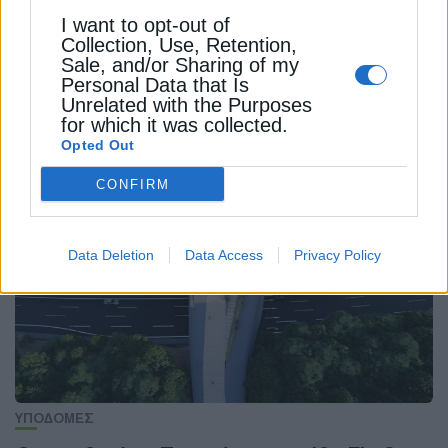
ΚΟΙΝΩΝΙΚΟ ΚΛΙΜΑΤΙΚΟ ΣΧΕΔΙΟ
I want to opt-out of
Collection, Use, Retention,
ΥΠΟΥΡΓΕΙΟ ΠΕΡΙΒΑΛΛΟΝΤΟΣ ΚΑΙ ΕΝΕΡΓΕΙΑΣ (ΥΠΕΝ)
Sale, and/or Sharing of my
Personal Data that Is
Unrelated with the Purposes
for which it was collected.
Opted Out
ΔΕΊΤΕ ΕΠΊΣΗΣ
CONFIRM
Data Deletion
Data Access
Privacy Policy
ΥΠΟΔΟΜΕΣ