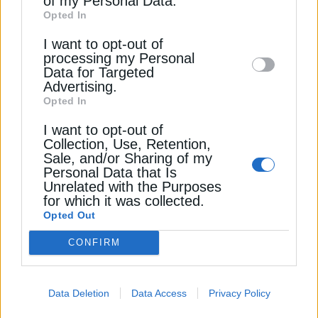
of my Personal Data.
third parties on the
IAB’s List of
Διαβάστε ακόμη
Opted In
Downstream Participants
that may further
I want to opt-out of
disclose it to other third parties.
processing my Personal
ΔΕΗ: Ολοκλήρωση εξαγοράς έργων ΑΠΕ από
Data for Targeted
τους ομίλους Κοπελούζου & Σαμαρά
Advertising.
Opted In
Η Ελλάδα θέλει να ανέβει στο πυρηνικό βαγόνι:
Νέο σήμα Μητσοτάκη & 3 ορόσημα
I want to opt-out of
Collection, Use, Retention,
ΥΠΕΝ: Οι τρεις εστίες προβληματισμού στο
Sale, and/or Sharing of my
Personal Data that Is
σχέδιο Κομισιόν για το ρωσικό αέριο
Unrelated with the Purposes
for which it was collected.
Opted Out
LNG
ΙΡΑΝ
ΙΣΡΑΗΛ
ΚΑΤΑΡ
CONFIRM
Data Deletion
Data Access
Privacy Policy