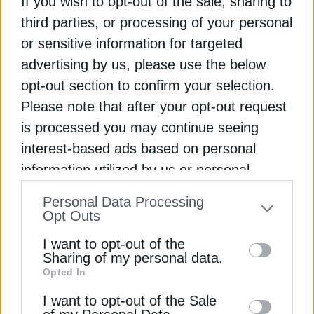
If you wish to opt-out of the sale, sharing to
Ανατολική Ασία.
third parties, or processing of your personal
or sensitive information for targeted
Η QatarEnergy φέρεται να έχει δώσει εντολή στα
advertising by us, please use the below
δεξαμενόπλοια
να παραμένουν εκτός του Στενού
opt-out section to confirm your selection.
του Ορμούζ
και να εισέρχονται μόνο την ημέρα
πριν τη φόρτωση, σύμφωνα με δύο πηγές του
Please note that after your opt-out request
Reuters. Οι Ασιάτες αγοραστές θα επηρεαστούν
is processed you may continue seeing
περισσότερο από τυχόν διακοπές στο Ορμούζ και
interest-based ads based on personal
θα χρειαστεί να πληρώσουν υψηλότερες τιμές για
information utilized by us or personal
να εξασφαλίσουν φορτία LNG από τον Ατλαντικό.
information disclosed to third parties prior
Οι ανησυχίες για διακοπές στην προμήθεια LNG
Personal Data Processing
to your opt-out. You may separately opt-out
Opt Outs
έχουν ήδη αυξήσει τις τιμές spot LNG στην Ασία,
of the further disclosure of your personal
οι οποίες έφτασαν τα 14 δολάρια ανά
I want to opt-out of the
εκατομμύριο BTU την Παρασκευή, σημειώνοντας
information by third parties on the IAB’s list
Sharing of my personal data.
άνοδο 11% σε σχέση με την προηγούμενη
Opted In
of downstream participants. This
εβδομάδα.
information may also be disclosed by us to
I want to opt-out of the Sale