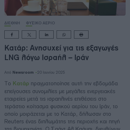
ΔΙΕΘΝΗ
ΦΥΣΙΚΟ ΑΕΡΙΟ
Κατάρ: Ανησυχεί για τις εξαγωγές
LNG λόγω Ισραήλ – Ιράν
Newsroom
Από
20 Ιουνίου 2025
Το
Κατάρ
πραγματοποίησε αυτή την εβδομάδα
επείγουσες συνομιλίες με μεγάλες ενεργειακές
εταιρείες μετά τις ισραηλινές επιθέσεις στο
τεράστιο κοίτασμα φυσικού αερίου του Ιράν, το
οποίο μοιράζεται με το Κατάρ, δήλωσαν στο
Reuters ένας διπλωμάτης της περιοχής και πηγή
της βιομηχανίας. Ο Σαάντ Αλ Καάμπι, διευθύνων