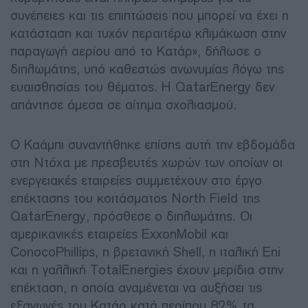
συνέπειες και τις επιπτώσεις που μπορεί να έχει η
κατάσταση και τυχόν περαιτέρω κλιμάκωση στην
παραγωγή αερίου από το Κατάρ», δήλωσε ο
διπλωμάτης, υπό καθεστώς ανωνυμίας λόγω της
ευαισθησίας του θέματος. Η QatarEnergy δεν
απάντησε άμεσα σε αίτημα σχολιασμού.
Ο Καάμπι συναντήθηκε επίσης αυτή την εβδομάδα
στη Ντόχα με πρεσβευτές χωρών των οποίων οι
ενεργειακές εταιρείες συμμετέχουν στο έργο
επέκτασης του κοιτάσματος North Field της
QatarEnergy, πρόσθεσε ο διπλωμάτης. Οι
αμερικανικές εταιρείες ExxonMobil και
ConocoPhillips, η βρετανική Shell, η ιταλική Eni
και η γαλλική TotalEnergies έχουν μερίδια στην
επέκταση, η οποία αναμένεται να αυξήσει τις
εξαγωγές του Κατάρ κατά περίπου 82% τα