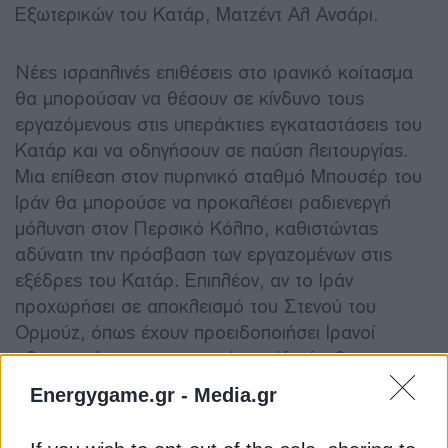
Εξωτερικών του Κατάρ, Ματζέντ Αλ Ανσάρι.
Νέες ισραηλινές επιθέσεις στο ιρανικό κοίτασμα
θα μπορούσαν να θέσουν σε κίνδυνο τους
εργαζόμενους στις υπεράκτιες εγκαταστάσεις του
Κατάρ και να οδηγήσουν σε παύση λειτουργίας.
Μια επίθεση στον πυρηνικό σταθμό Μπουσέρ του
Ιράν θα μπορούσε να προκαλέσει ραδιενεργή
μόλυνση στον Περσικό Κόλπο, καθιστώντας
αδύνατη την πρόσβαση των εργαζομένων στις
εξέδρες του Κατάρ. Επιπλέον, αν το Ιράν
προχωρήσει σε αποκλεισμό του Στενού του
Ορμούζ, όπως έχουν προειδοποιήσει Ιρανοί
αξιωματούχοι, η παραγωγή του Κατάρ θα
διακοπεί. Τα δεξαμενόπλοια LNG της Ντόχα
Energygame.gr -
Media.gr
πρέπει να διασχίσουν το στενό για να φτάσουν
στους πελάτες της, κυρίως στην Ευρώπη και την