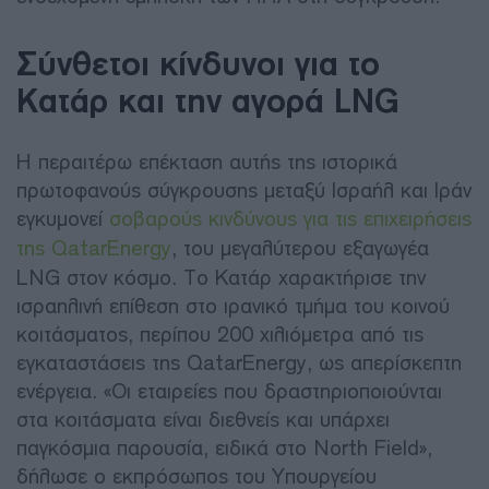
Σύνθετοι κίνδυνοι για το
Κατάρ και την αγορά LNG
Η περαιτέρω επέκταση αυτής της ιστορικά
πρωτοφανούς σύγκρουσης μεταξύ Ισραήλ και Ιράν
εγκυμονεί
σοβαρούς κινδύνους για τις επιχειρήσεις
της QatarEnergy
, του μεγαλύτερου εξαγωγέα
LNG στον κόσμο. Το Κατάρ χαρακτήρισε την
ισραηλινή επίθεση στο ιρανικό τμήμα του κοινού
κοιτάσματος, περίπου 200 χιλιόμετρα από τις
εγκαταστάσεις της QatarEnergy, ως απερίσκεπτη
ενέργεια. «Οι εταιρείες που δραστηριοποιούνται
στα κοιτάσματα είναι διεθνείς και υπάρχει
παγκόσμια παρουσία, ειδικά στο North Field»,
δήλωσε ο εκπρόσωπος του Υπουργείου