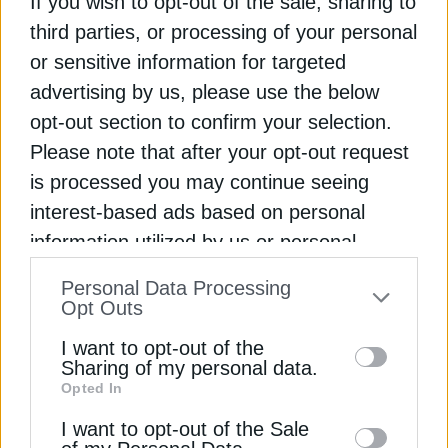
If you wish to opt-out of the sale, sharing to
third parties, or processing of your personal
or sensitive information for targeted
advertising by us, please use the below
opt-out section to confirm your selection.
Please note that after your opt-out request
is processed you may continue seeing
interest-based ads based on personal
information utilized by us or personal
information disclosed to third parties prior
Personal Data Processing
to your opt-out. You may separately opt-out
Έκθεση-Βιώσιμης-Ανάπτυξης,
Opt Outs
Στρατιγική και Προτεραιότητες ©deh.gr
of the further disclosure of your personal
I want to opt-out of the
information by third parties on the IAB’s list
Sharing of my personal data.
Τις δραστηριότητες και επιδόσεις του
Opted In
of downstream participants. This
Ομίλου στα θέματα Βιώσιμης
information may also be disclosed by us to
I want to opt-out of the Sale
Ανάπτυξης/ESG, όπως αυτά προέκυψαν