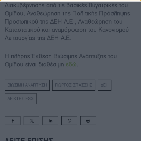
Διακυβέρνησης από τις βασικές θυγατρικές του
Ομίλου, Αναθεώρηση της Πολιτικής Πρόσληψης
Προσωπικού της ΔΕΗ Α.Ε., Αναθεώρηση του
Καταστατικού και αναμόρφωση του Κανονισμού
Λειτουργίας της ΔΕΗ Α.Ε.
Η πλήρης Έκθεση Βιώσιμης Ανάπτυξης του
Ομίλου είναι διαθέσιμη
εδώ
.
ΒΙΩΣΙΜΗ ΑΝΑΠΤΥΞΗ
ΓΙΩΡΓΟΣ ΣΤΑΣΣΗΣ
ΔΕΗ
ΔΕΙΚΤΕΣ ESG