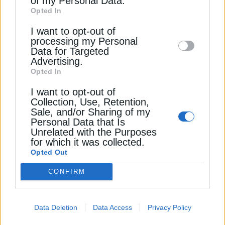
of my Personal Data.
third parties on the
IAB’s List of
από την ανάλυση διπλής ουσιαστικότητας.
Opted In
Downstream Participants
that may further
Ενδεικτικά:
I want to opt-out of
disclose it to other third parties.
processing my Personal
Περιβάλλον:
Προώθηση ΑΠΕ και Διαχείριση
Data for Targeted
Ενέργειας, Αποανθρακοποίηση και Αντιμετώπιση
Advertising.
της Κλιματικής Αλλαγής, Βιοποικιλότητα και
Opted In
Οικοσύστημα, Διαχείριση αποβλήτων και Κυκλική
I want to opt-out of
Οικονομία.
Collection, Use, Retention,
Sale, and/or Sharing of my
Personal Data that Is
Κοινωνία:
Δημιουργία Οικονομικής Αξίας, θέματα
Unrelated with the Purposes
Υγείας, Ασφάλειας και Ευημερίας, θέματα που
for which it was collected.
αφορούν τις Τοπικές Κοινότητες, Ενίσχυση της
Opted Out
Απασχόλησης Ανθρώπινα Δικαιώματα,
CONFIRM
Διαφορετικότητα και Συμπερίληψη Σχέση και
Ικανοποίηση Πελατών.
Data Deletion
Data Access
Privacy Policy
Διακυβέρνηση:
Υιοθέτηση πολιτικών Εταιρικής